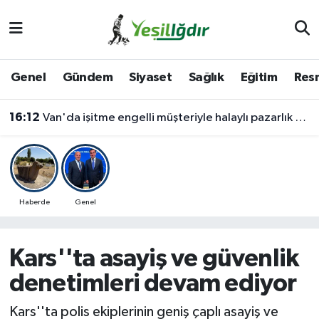
Iğdır Nöbetçi Eczaneler
Genel
Gündem
Siyaset
Sağlık
Eğitim
Resm
Iğdır Hava Durumu
16:12
Van'da işitme engelli müşteriyle halaylı pazarlık gülümsetti
İğdir Namaz Vakitleri
Iğdır Trafik Yoğunluk Haritası
Süper Lig Puan Durumu ve Fikstür
Haberde
Genel
Tüm Manşetler
Kars''ta asayiş ve güvenlik
Son Dakika Haberleri
denetimleri devam ediyor
Haber Arşivi
Kars''ta polis ekiplerinin geniş çaplı asayiş ve