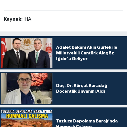
Kaynak:
İHA
Adalet Bakanı Akın Gürlek ile
Milletvekili Cantürk Alagöz
Iğdır’a Geliyor
Doç. Dr. Kürşat Karadağ
Doçentlik Unvanını Aldı
Tuzluca Depolama Barajı’nda
Hummalı Çalışma