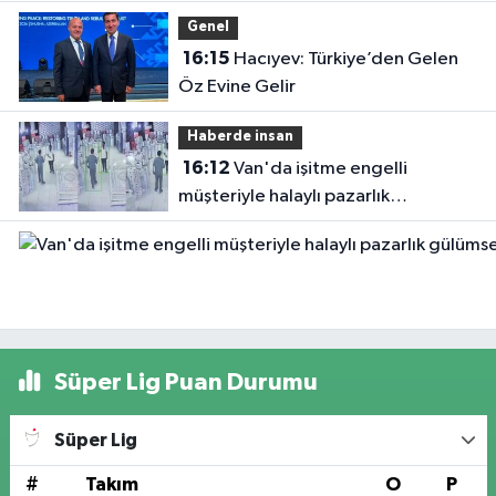
Gazetemize Ziyaret
Genel
16:15
Hacıyev: Türkiye’den Gelen
Öz Evine Gelir
Haberde insan
16:12
Van'da işitme engelli
müşteriyle halaylı pazarlık
gülümsetti
Süper Lig Puan Durumu
Süper Lig
#
Takım
O
P