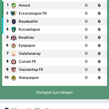
1
Amed
0
0
2
Erzurumspor FK
0
0
3
Başakşehir
0
0
4
Kocaelispor
0
0
5
Beşiktaş
0
0
6
Eyüpspor
0
0
7
Galatasaray
0
0
8
Çorum FK
0
0
9
Gaziantep FK
0
0
10
Alanyaspor
0
0
Detaylar için tıklayın