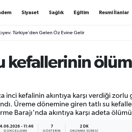
ndem
Siyaset
Sağlık
Eğitim
Resmi İlanlar
ıyev: Türkiye’den Gelen Öz Evine Gelir
 su kefallerinin öl
a inci kefalinin akıntıya karşı verdiği zor
ndı. Üreme dönemine giren tatlı su kefaller
Çerme Barajı'nda akıntıya karşı adeta ölüm
4.06.2026 - 11:46
7
2 DK
GÜNCELLEME
GÖSTERIM
OKUNMA SÜRESI