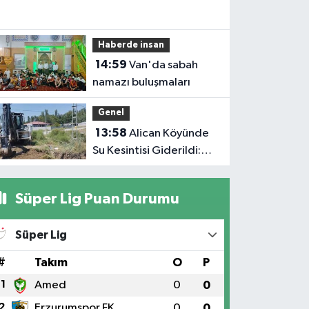
Haberde insan
14:59
Van'da sabah
namazı buluşmaları
Genel
13:58
Alican Köyünde
Su Kesintisi Giderildi:
Ekipler Anında
Müdahale Etti
Süper Lig Puan Durumu
Süper Lig
#
Takım
O
P
1
Amed
0
0
2
Erzurumspor FK
0
0