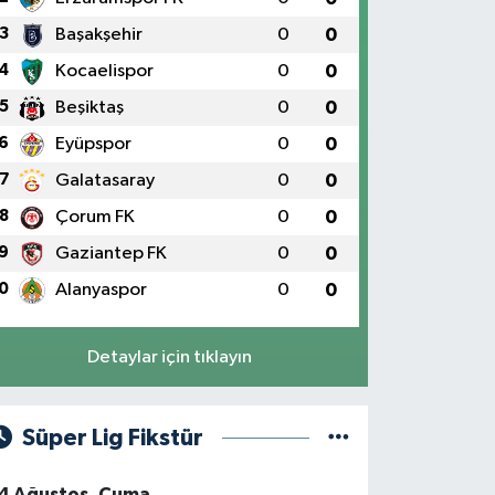
3
Başakşehir
0
0
4
Kocaelispor
0
0
5
Beşiktaş
0
0
6
Eyüpspor
0
0
7
Galatasaray
0
0
8
Çorum FK
0
0
9
Gaziantep FK
0
0
0
Alanyaspor
0
0
Detaylar için tıklayın
Süper Lig Fikstür
4 Ağustos, Cuma