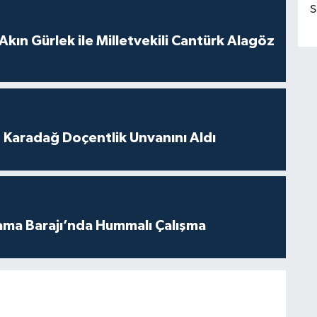
S
Akın Gürlek ile Milletvekili Cantürk Alagöz
t Karadağ Doçentlik Unvanını Aldı
ama Barajı’nda Hummalı Çalışma