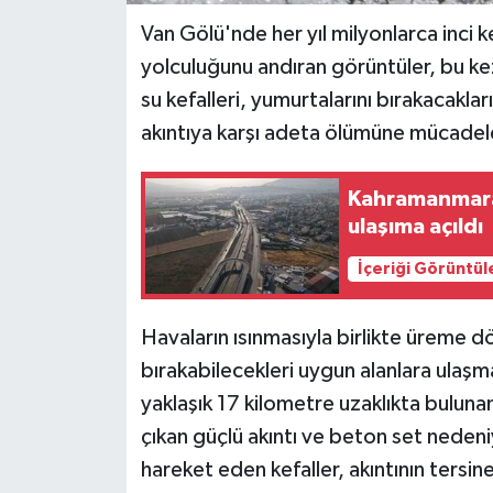
Van Gölü'nde her yıl milyonlarca inci ke
yolculuğunu andıran görüntüler, bu ke
su kefalleri, yumurtalarını bırakacakla
akıntıya karşı adeta ölümüne mücadele
Kahramanmara
ulaşıma açıldı
İçeriği Görüntül
Havaların ısınmasıyla birlikte üreme dö
bırakabilecekleri uygun alanlara ulaşm
yaklaşık 17 kilometre uzaklıkta bulunan
çıkan güçlü akıntı ve beton set nedeniy
hareket eden kefaller, akıntının tersi