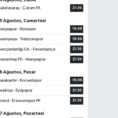
alatasaray - Çorum FK
21:30
5 Ağustos, Cumartesi
onyaspor - Rizespor
19:00
asımpaşa - Trabzonspor
19:00
ençlerbirliği S.K. - Fenerbahçe
21:30
aziantep FK - Alanyaspor
21:30
6 Ağustos, Pazar
aşakşehir - Kocaelispor
19:00
eşiktaş - Eyüpspor
21:30
med - Erzurumspor FK
21:30
7 Ağustos, Pazartesi