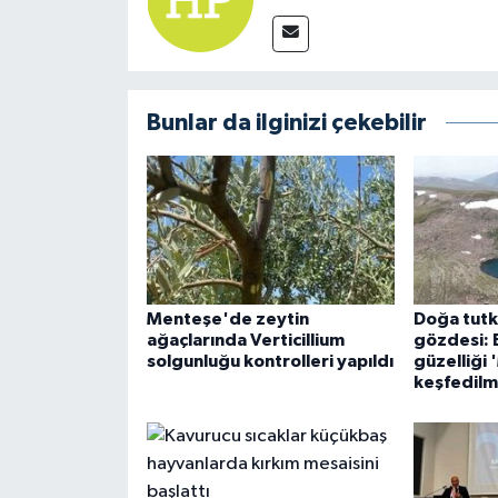
Bunlar da ilginizi çekebilir
Menteşe'de zeytin
Doğa tutku
ağaçlarında Verticillium
gözdesi: 
solgunluğu kontrolleri yapıldı
güzelliği 
keşfedilm