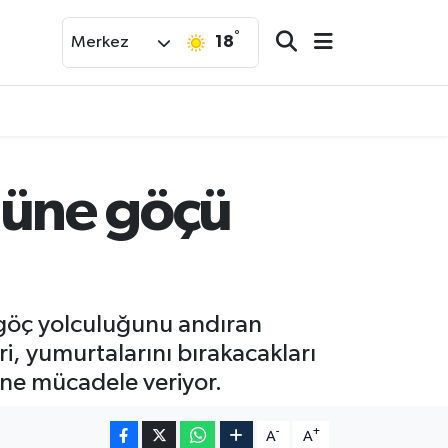
°
18
Merkez
ümüne göçü
lu göç yolculuğunu andıran
i, yumurtalarını bırakacakları
üne mücadele veriyor.
-
+
A
A