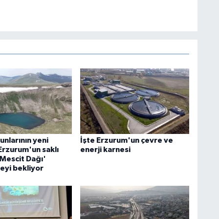
nlarının yeni
İşte Erzurum'un çevre ve
Erzurum'un saklı
enerji karnesi
'Mescit Dağı'
eyi bekliyor