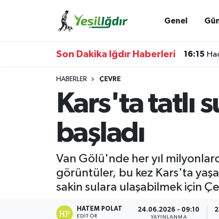
Genel
Gü
Iğdır Nöbetçi Eczaneler
Son Dakika Iğdır Haberleri
16:15
Hac
Iğdır Hava Durumu
HABERLER
ÇEVRE
İğdir Namaz Vakitleri
Kars'ta tatlı
Iğdır Trafik Yoğunluk Haritası
başladı
Süper Lig Puan Durumu ve Fikstür
Van Gölü'nde her yıl milyonlarc
Tüm Manşetler
görüntüler, bu kez Kars'ta yaşa
sakin sulara ulaşabilmek için 
Son Dakika Haberleri
HATEM POLAT
24.06.2026 - 09:10
2
Haber Arşivi
EDITÖR
YAYINLANMA