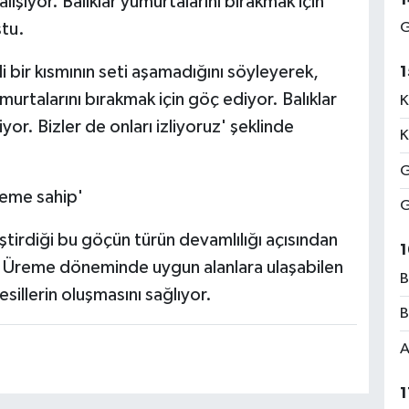
ışıyor. Balıklar yumurtalarını bırakmak için
G
tu.
i bir kısmının seti aşamadığını söyleyerek,
1
murtalarını bırakmak için göç ediyor. Balıklar
K
or. Bizler de onları izliyoruz' şeklinde
K
G
neme sahip'
G
eştirdiği bu göçün türün devamlılığı açısından
1
. Üreme döneminde uygun alanlara ulaşabilen
B
nesillerin oluşmasını sağlıyor.
B
A
1