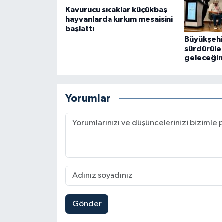
Kavurucu sıcaklar küçükbaş
hayvanlarda kırkım mesaisini
başlattı
Büyükşeh
sürdürüleb
geleceğin
Yorumlar
Gönder