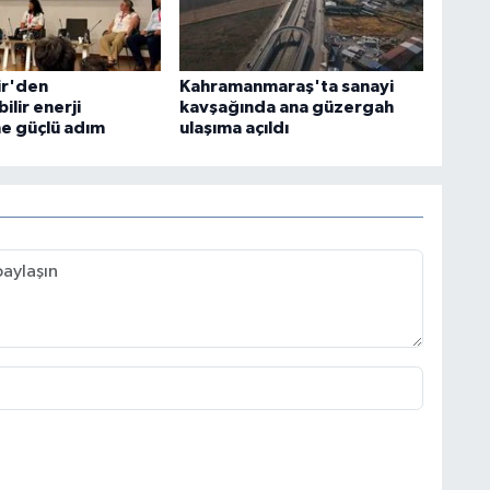
ir'den
Kahramanmaraş'ta sanayi
ilir enerji
kavşağında ana güzergah
e güçlü adım
ulaşıma açıldı