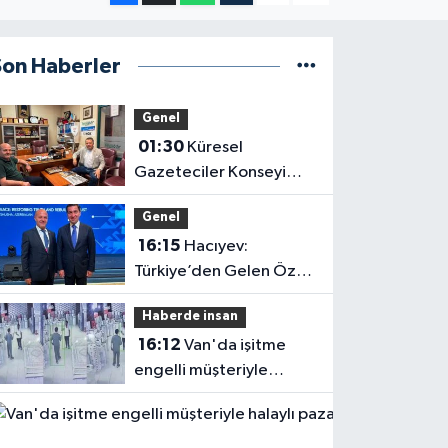
Son Haberler
Genel
01:30
Küresel
Gazeteciler Konseyi
Başkanı Mehmet Ali
Genel
Dim’den Gazetemize
16:15
Hacıyev:
Ziyaret
Türkiye’den Gelen Öz
Evine Gelir
Haberde insan
16:12
Van'da işitme
engelli müşteriyle
halaylı pazarlık
gülümsetti