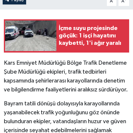
A
A
İçme suyu projesinde
göçük: 1 işçi hayatını
kaybetti, 1'i ağır yaralı
Kars Emniyet Müdürlüğü Bölge Trafik Denetleme
Şube Müdürlüğü ekipleri, trafik tedbirleri
kapsamında şehirlerarası karayollarında denetim
ve bilgilendirme faaliyetlerini aralıksız sürdürüyor.
Bayram tatili dönüşü dolayısıyla karayollarında
yaşanabilecek trafik yoğunluğunu göz önünde
bulunduran ekipler, vatandaşların huzur ve güven
içerisinde seyahat edebilmelerini sağlamak