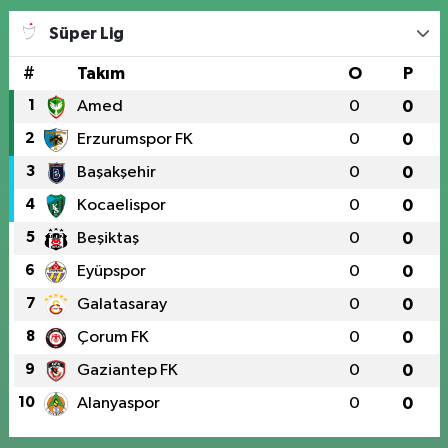
Süper Lig
#
Takım
O
P
1
Amed
0
0
2
Erzurumspor FK
0
0
3
Başakşehir
0
0
4
Kocaelispor
0
0
5
Beşiktaş
0
0
6
Eyüpspor
0
0
7
Galatasaray
0
0
8
Çorum FK
0
0
9
Gaziantep FK
0
0
10
Alanyaspor
0
0