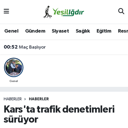
Iğdır Nöbetçi Eczaneler
Genel
Gündem
Siyaset
Sağlık
Eğitim
Resm
Iğdır Hava Durumu
00:52
Maç Başlıyor
İğdir Namaz Vakitleri
Iğdır Trafik Yoğunluk Haritası
Süper Lig Puan Durumu ve Fikstür
Genel
Tüm Manşetler
HABERLER
HABERLER
Kars'ta trafik denetimleri
Son Dakika Haberleri
sürüyor
Haber Arşivi