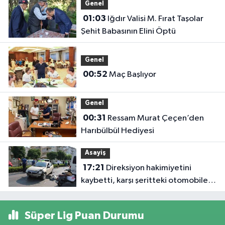
Genel
01:03
Iğdır Valisi M. Fırat Taşolar
Şehit Babasının Elini Öptü
Genel
00:52
Maç Başlıyor
Genel
00:31
Ressam Murat Çeçen’den
Harıbülbül Hediyesi
Asayiş
17:21
Direksiyon hakimiyetini
kaybetti, karşı şeritteki otomobile
çarptı
Süper Lig Puan Durumu