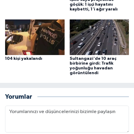
göçük: 1 işçi hayatını
kaybetti, 1'i ağır yaralı
104 kişi yakalandı
Sultangazi'de 10 araç
birbirine girdi: Trafik
yoğunluğu havadan
görüntülendi
Yorumlar