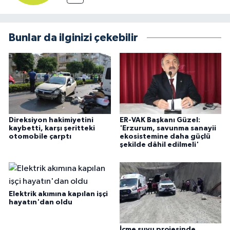
Bunlar da ilginizi çekebilir
Direksiyon hakimiyetini
ER-VAK Başkanı Güzel:
kaybetti, karşı şeritteki
'Erzurum, savunma sanayii
otomobile çarptı
ekosistemine daha güçlü
şekilde dâhil edilmeli'
Elektrik akımına kapılan işçi
hayatın'dan oldu
İçme suyu projesinde