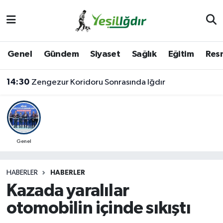
Iğdır Nöbetçi Eczaneler
Genel
Gündem
Siyaset
Sağlık
Eğitim
Resm
Iğdır Hava Durumu
14:30
Zengezur Koridoru Sonrasında Iğdır
İğdir Namaz Vakitleri
Iğdır Trafik Yoğunluk Haritası
Süper Lig Puan Durumu ve Fikstür
Genel
Tüm Manşetler
HABERLER
HABERLER
Kazada yaralılar
Son Dakika Haberleri
otomobilin içinde sıkıştı
Haber Arşivi