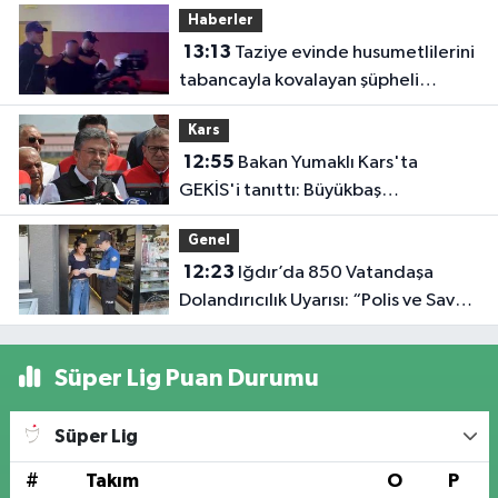
Haberler
13:13
Taziye evinde husumetlilerini
tabancayla kovalayan şüpheli
gözaltına alındı
Kars
12:55
Bakan Yumaklı Kars'ta
GEKİS'i tanıttı: Büyükbaş
hayvancılıkta 'dijital kimlik' dönemi
Genel
başladı
12:23
Iğdır’da 850 Vatandaşa
Dolandırıcılık Uyarısı: “Polis ve Savcı
Para İstemez”
Süper Lig Puan Durumu
Süper Lig
#
Takım
O
P