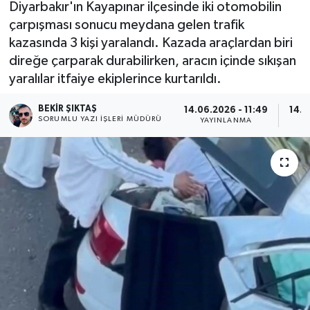
Diyarbakır'ın Kayapınar ilçesinde iki otomobilin
çarpışması sonucu meydana gelen trafik
kazasında 3 kişi yaralandı. Kazada araçlardan biri
direğe çarparak durabilirken, aracın içinde sıkışan
yaralılar itfaiye ekiplerince kurtarıldı.
BEKIR ŞIKTAŞ
14.06.2026 - 11:49
14.0
SORUMLU YAZI İŞLERI MÜDÜRÜ
YAYINLANMA
G