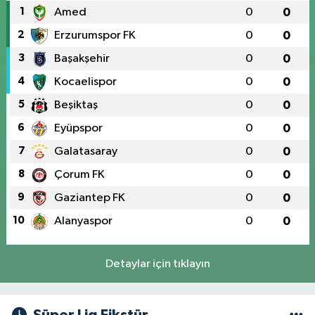
1
Amed
0
0
2
Erzurumspor FK
0
0
3
Başakşehir
0
0
4
Kocaelispor
0
0
5
Beşiktaş
0
0
6
Eyüpspor
0
0
7
Galatasaray
0
0
8
Çorum FK
0
0
9
Gaziantep FK
0
0
10
Alanyaspor
0
0
Detaylar için tıklayın