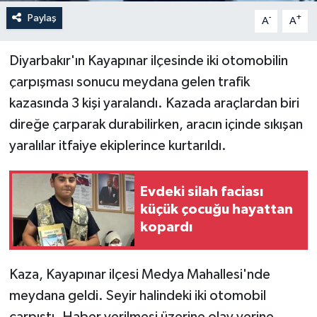
Paylaş
-
+
A
A
Diyarbakır'ın Kayapınar ilçesinde iki otomobilin
çarpışması sonucu meydana gelen trafik
kazasında 3 kişi yaralandı. Kazada araçlardan biri
direğe çarparak durabilirken, aracın içinde sıkışan
yaralılar itfaiye ekiplerince kurtarıldı.
Evdeki silah faciası
küçük çocuğu hayattan
kopardı
Kaza, Kayapınar ilçesi Medya Mahallesi'nde
meydana geldi. Seyir halindeki iki otomobil
çarpıştı. Haber verilmesi üzerine olay yerine