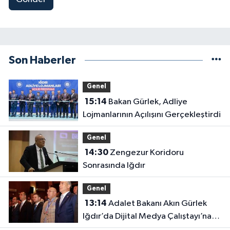
Son Haberler
Genel
15:14
Bakan Gürlek, Adliye
Lojmanlarının Açılışını Gerçekleştirdi
Genel
14:30
Zengezur Koridoru
Sonrasında Iğdır
Genel
13:14
Adalet Bakanı Akın Gürlek
Iğdır’da Dijital Medya Çalıştayı’na
Katıldı