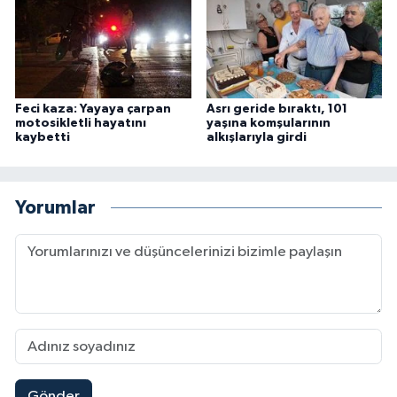
Feci kaza: Yayaya çarpan
Asrı geride bıraktı, 101
motosikletli hayatını
yaşına komşularının
kaybetti
alkışlarıyla girdi
Yorumlar
Gönder