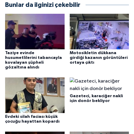
Bunlar da ilginizi çekebilir
Taziye evinde
Motosikletin dükkana
husumetlilerini tabancayla
girdiği kazanın görüntüleri
kovalayan şüpheli
ortaya çıktı
gözaltına alındı
Gazeteci, karaciğer nakli
için donör bekliyor
Evdeki silah faciası küçük
çocuğu hayattan kopardı