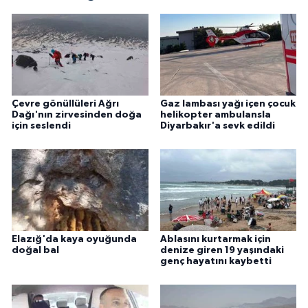
Çevre gönüllüleri Ağrı
Gaz lambası yağı içen çocuk
Dağı'nın zirvesinden doğa
helikopter ambulansla
için seslendi
Diyarbakır'a sevk edildi
Elazığ'da kaya oyuğunda
Ablasını kurtarmak için
doğal bal
denize giren 19 yaşındaki
genç hayatını kaybetti