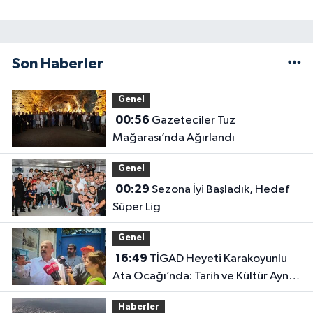
Son Haberler
Genel
00:56
Gazeteciler Tuz
Mağarası’nda Ağırlandı
Genel
00:29
Sezona İyi Başladık, Hedef
Süper Lig
Genel
16:49
TİGAD Heyeti Karakoyunlu
Ata Ocağı’nda: Tarih ve Kültür Aynı
Çatı Altında Buluştu
Haberler