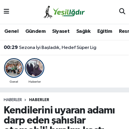
Iğdır Nöbetçi Eczaneler
Genel
Gündem
Siyaset
Sağlık
Eğitim
Resm
Iğdır Hava Durumu
00:29
Sezona İyi Başladık, Hedef Süper Lig
İğdir Namaz Vakitleri
Iğdır Trafik Yoğunluk Haritası
Süper Lig Puan Durumu ve Fikstür
Genel
Haberler
Tüm Manşetler
HABERLER
HABERLER
Kendilerini uyaran adamı
Son Dakika Haberleri
darp eden şahıslar
Haber Arşivi