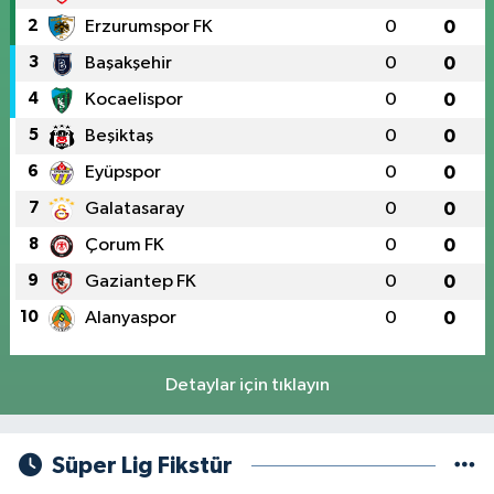
2
Erzurumspor FK
0
0
3
Başakşehir
0
0
4
Kocaelispor
0
0
5
Beşiktaş
0
0
6
Eyüpspor
0
0
7
Galatasaray
0
0
8
Çorum FK
0
0
9
Gaziantep FK
0
0
10
Alanyaspor
0
0
Detaylar için tıklayın
Süper Lig Fikstür