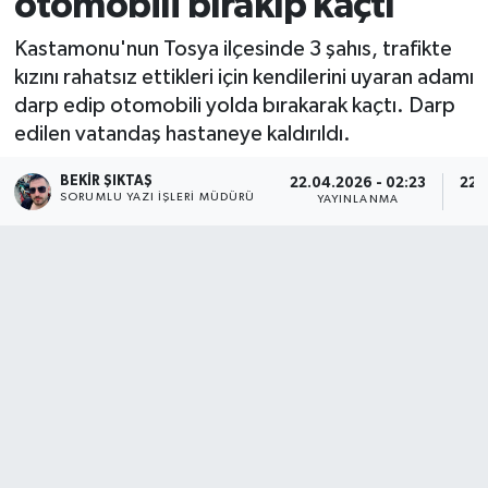
otomobili bırakıp kaçtı
Kastamonu'nun Tosya ilçesinde 3 şahıs, trafikte
kızını rahatsız ettikleri için kendilerini uyaran adamı
darp edip otomobili yolda bırakarak kaçtı. Darp
edilen vatandaş hastaneye kaldırıldı.
BEKIR ŞIKTAŞ
22.04.2026 - 02:23
22.
SORUMLU YAZI İŞLERI MÜDÜRÜ
YAYINLANMA