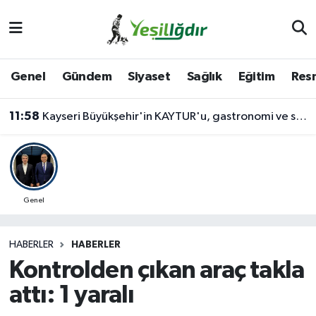
Iğdır Nöbetçi Eczaneler
Genel
Gündem
Siyaset
Sağlık
Eğitim
Resm
Iğdır Hava Durumu
11:58
Kayseri Büyükşehir'in KAYTUR'u, gastronomi ve sosyal yaşamın güçlü adresi
İğdir Namaz Vakitleri
Iğdır Trafik Yoğunluk Haritası
Süper Lig Puan Durumu ve Fikstür
Genel
Tüm Manşetler
HABERLER
HABERLER
Kontrolden çıkan araç takla
Son Dakika Haberleri
attı: 1 yaralı
Haber Arşivi