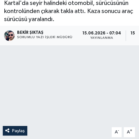
Kartal'da seyir halindeki otomobil, sürücüsünün
kontrolünden çıkarak takla attı. Kaza sonucu araç
sürücüsü yaralandı.
BEKIR ŞIKTAŞ
15.06.2026 - 07:04
15.
SORUMLU YAZI İŞLERI MÜDÜRÜ
YAYINLANMA
Paylaş
-
+
A
A