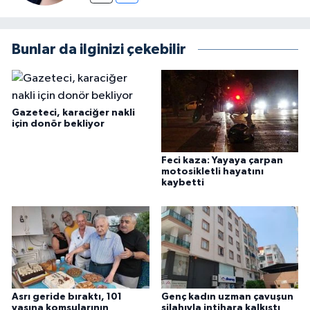
Bunlar da ilginizi çekebilir
Gazeteci, karaciğer nakli
için donör bekliyor
Feci kaza: Yayaya çarpan
motosikletli hayatını
kaybetti
Asrı geride bıraktı, 101
Genç kadın uzman çavuşun
yaşına komşularının
silahıyla intihara kalkıştı