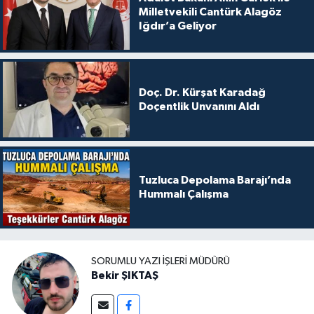
Milletvekili Cantürk Alagöz
Iğdır’a Geliyor
Doç. Dr. Kürşat Karadağ
Doçentlik Unvanını Aldı
Tuzluca Depolama Barajı’nda
Hummalı Çalışma
SORUMLU YAZI İŞLERI MÜDÜRÜ
Bekir ŞIKTAŞ