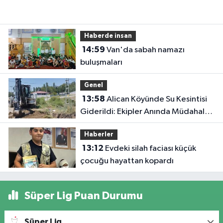
Haberde insan
14:59
Van'da sabah namazı
buluşmaları
Genel
13:58
Alican Köyünde Su Kesintisi
Giderildi: Ekipler Anında Müdahale
Etti
Haberler
13:12
Evdeki silah faciası küçük
çocuğu hayattan kopardı
Süper Lig Puan Durumu
Süper Lig