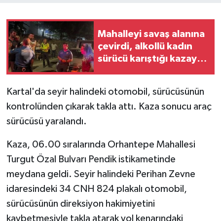
Mahalleyi savaş alanına
çevirdi, alkollü kadın
sürücü karıştığı kazayı
unuttu
Kartal'da seyir halindeki otomobil, sürücüsünün
kontrolünden çıkarak takla attı. Kaza sonucu araç
sürücüsü yaralandı.
Kaza, 06.00 sıralarında Orhantepe Mahallesi
Turgut Özal Bulvarı Pendik istikametinde
meydana geldi. Seyir halindeki Perihan Zevne
idaresindeki 34 CNH 824 plakalı otomobil,
sürücüsünün direksiyon hakimiyetini
kaybetmesiyle takla atarak yol kenarındaki