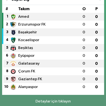
#
Takım
O
P
1
Amed
0
0
2
Erzurumspor FK
0
0
3
Başakşehir
0
0
4
Kocaelispor
0
0
5
Beşiktaş
0
0
6
Eyüpspor
0
0
7
Galatasaray
0
0
8
Çorum FK
0
0
9
Gaziantep FK
0
0
10
Alanyaspor
0
0
Detaylar için tıklayın