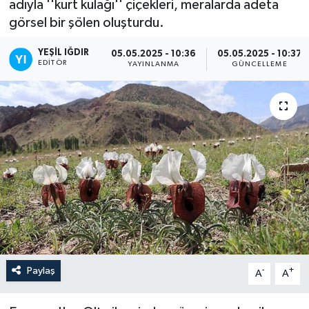
adıyla ''kurt kulağı'' çiçekleri, meralarda adeta
görsel bir şölen oluşturdu.
YEŞIL IĞDIR
05.05.2025 - 10:36
05.05.2025 - 10:37
EDITÖR
YAYINLANMA
GÜNCELLEME
Paylaş
-
+
A
A