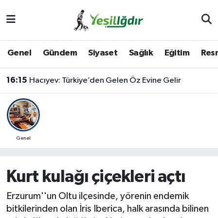
Iğdır Nöbetçi Eczaneler
Genel
Gündem
Siyaset
Sağlık
Eğitim
Resm
Iğdır Hava Durumu
16:15
Hacıyev: Türkiye’den Gelen Öz Evine Gelir
İğdir Namaz Vakitleri
Iğdır Trafik Yoğunluk Haritası
Süper Lig Puan Durumu ve Fikstür
Genel
Tüm Manşetler
Kurt kulağı çiçekleri açtı
Son Dakika Haberleri
Erzurum''un Oltu ilçesinde, yörenin endemik
bitkilerinden olan İris Iberica, halk arasında bilinen
Haber Arşivi