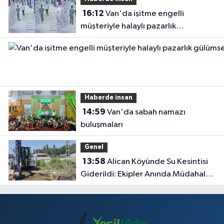
16:12
Van'da işitme engelli
müşteriyle halaylı pazarlık
gülümsetti
Haberde insan
14:59
Van'da sabah namazı
buluşmaları
Genel
13:58
Alican Köyünde Su Kesintisi
Giderildi: Ekipler Anında Müdahale
Etti