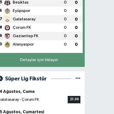
5
Beşiktaş
0
0
6
Eyüpspor
0
0
7
Galatasaray
0
0
8
Çorum FK
0
0
9
Gaziantep FK
0
0
0
Alanyaspor
0
0
Detaylar için tıklayın
Süper Lig Fikstür
4 Ağustos, Cuma
alatasaray - Çorum FK
21:30
5 Ağustos, Cumartesi