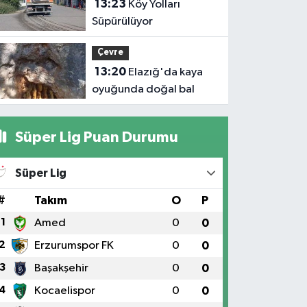
13:23
Köy Yolları
Süpürülüyor
Çevre
13:20
Elazığ'da kaya
oyuğunda doğal bal
Süper Lig Puan Durumu
Süper Lig
#
Takım
O
P
1
Amed
0
0
2
Erzurumspor FK
0
0
3
Başakşehir
0
0
4
Kocaelispor
0
0