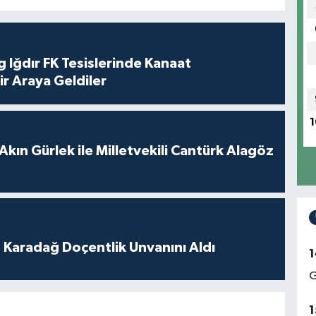
 Iğdır FK Tesislerinde Kanaat
ir Araya Geldiler
1
Akın Gürlek ile Milletvekili Cantürk Alagöz
t Karadağ Doçentlik Unvanını Aldı
1
G
1