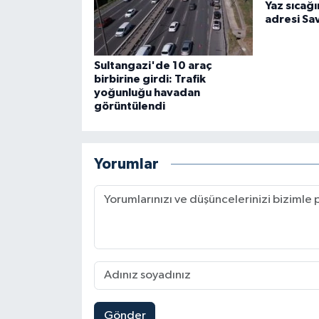
Yaz sıcağ
adresi Sav
Sultangazi'de 10 araç
birbirine girdi: Trafik
yoğunluğu havadan
görüntülendi
Yorumlar
Gönder