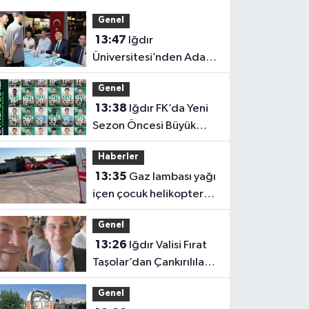
Genel
13:47
Iğdır
Üniversitesi’nden Aday
Öğrencilere Tercih
Genel
Döneminde Rehberlik
13:38
Iğdır FK’da Yeni
Desteği
Sezon Öncesi Büyük
Kenetlenme: Forma
Haberler
Numaraları Belli Oldu
13:35
Gaz lambası yağı
içen çocuk helikopter
ambulansla Diyarbakır'a
Genel
sevk edildi
13:26
Iğdır Valisi Fırat
Taşolar’dan Çankırılılara
Selam: “Hepinizi Çok
Genel
Seviyorum”