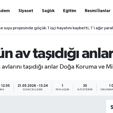
ndem
Siyaset
Sağlık
Eğitim
Resmi İlanlar
e suyu projesinde göçük: 1 işçi hayatını kaybetti, 1'i ağır yaral
n av taşıdığı anl
larını taşıdığı anlar Doğa Koruma ve Mill
 12:55
21.05.2026 - 13:24
1
35
1 
NMA
GÜNCELLEME
PAYLAŞIM
GÖSTERIM
OKUNMA