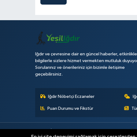
Iğdır ve çevresine dair en güncel haberler, etkinlikle
bilgilerle sizlere hizmet vermekten mutluluk duyuyo
Sorularınız ve önerileriniz için bizimle iletişime
geçebilirsiniz.
Iğdır Nöbetçi Eczaneler
Iğ
Puan Durumu ve Fikstür
Tü
Künye
İletişim
Çerez Politikası
Gizlilik ilkeleri
En iyi site deneyimi sağlamak için çerezlerden f