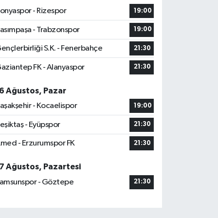
onyaspor - Rizespor
19:00
asımpaşa - Trabzonspor
19:00
ençlerbirliği S.K. - Fenerbahçe
21:30
aziantep FK - Alanyaspor
21:30
6 Ağustos, Pazar
aşakşehir - Kocaelispor
19:00
eşiktaş - Eyüpspor
21:30
med - Erzurumspor FK
21:30
7 Ağustos, Pazartesi
amsunspor - Göztepe
21:30