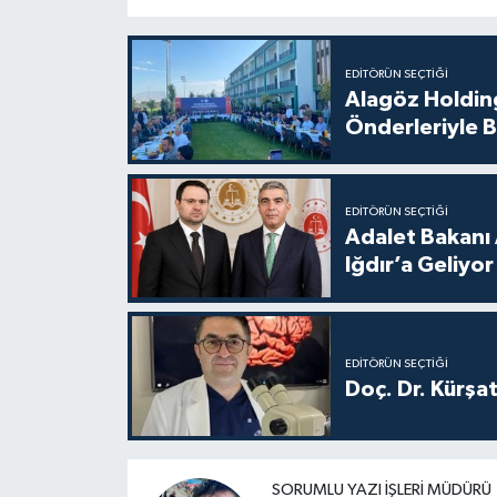
EDITÖRÜN SEÇTIĞI
Alagöz Holding
Önderleriyle B
EDITÖRÜN SEÇTIĞI
Adalet Bakanı 
Iğdır’a Geliyor
EDITÖRÜN SEÇTIĞI
Doç. Dr. Kürşa
SORUMLU YAZI İŞLERI MÜDÜRÜ