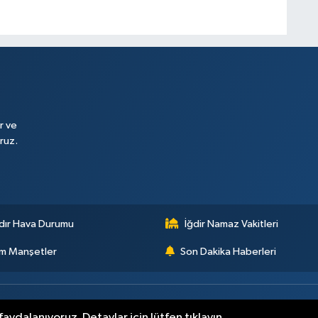
r ve
ruz.
dır Hava Durumu
İğdir Namaz Vakitleri
m Manşetler
Son Dakika Haberleri
aydalanıyoruz. Detaylar için lütfen tıklayın.