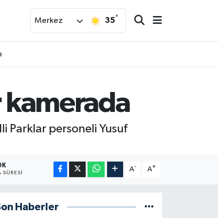
°
35
Merkez
ı
ar kamerada
i Parklar personeli Yusuf
DK
-
+
A
A
 SÜRESI
Son Haberler