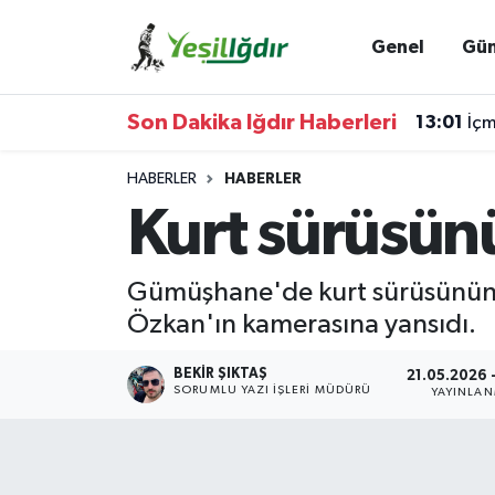
Genel
Gü
Iğdır Nöbetçi Eczaneler
Son Dakika Iğdır Haberleri
13:01
İçm
Iğdır Hava Durumu
HABERLER
HABERLER
İğdir Namaz Vakitleri
Kurt sürüsünü
Iğdır Trafik Yoğunluk Haritası
Gümüşhane'de kurt sürüsünün av
Süper Lig Puan Durumu ve Fikstür
Özkan'ın kamerasına yansıdı.
Tüm Manşetler
BEKIR ŞIKTAŞ
21.05.2026 -
SORUMLU YAZI İŞLERI MÜDÜRÜ
YAYINLA
Son Dakika Haberleri
Haber Arşivi