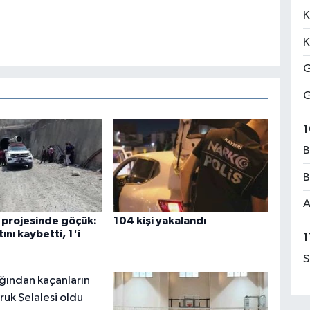
K
K
G
G
1
B
B
A
 projesinde göçük:
104 kişi yakalandı
tını kaybetti, 1'i
1
S