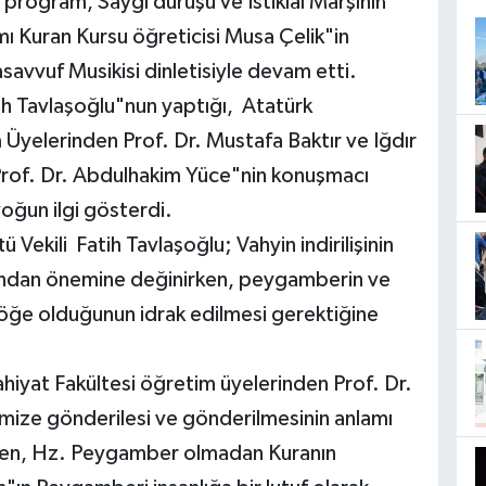
rogram, Saygı duruşu ve İstiklal Marşının
ı Kuran Kursu öğreticisi Musa Çelik"in
savvuf Musikisi dinletisiyle devam etti.
tih Tavlaşoğlu"nun yaptığı, Atatürk
m Üyelerinden Prof. Dr. Mustafa Baktır ve Iğdır
ı Prof. Dr. Abdulhakim Yüce"nin konuşmacı
yoğun ilgi gösterdi.
 Vekili Fatih Tavlaşoğlu; Vahyin indirilişinin
sından önemine değinirken, peygamberin ve
i öğe olduğunun idrak edilmesi gerektiğine
hiyat Fakültesi öğretim üyelerinden Prof. Dr.
ize gönderilesi ve gönderilmesinin anlamı
ken, Hz. Peygamber olmadan Kuranın