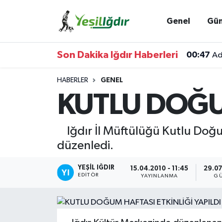
Genel
Gü
Iğdır Nöbetçi Eczaneler
Son Dakika Iğdır Haberleri
00:47
Ad
Iğdır Hava Durumu
HABERLER
GENEL
İğdir Namaz Vakitleri
KUTLU DOĞUM
Iğdır Trafik Yoğunluk Haritası
Iğdır İl Müftülüğü Kutlu Doğu
Süper Lig Puan Durumu ve Fikstür
düzenledi.
Tüm Manşetler
YEŞIL IĞDIR
15.04.2010 - 11:45
29.07
EDITÖR
YAYINLANMA
GÜ
Son Dakika Haberleri
Haber Arşivi