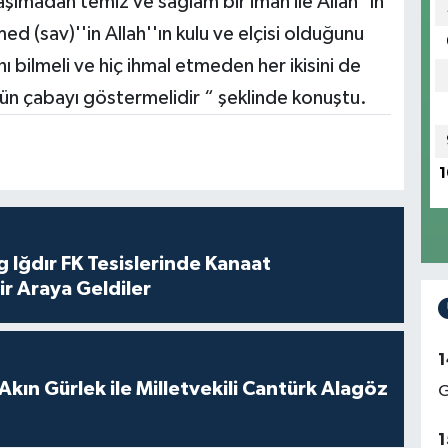
şımadan temiz ve sağlam bir iman ile Allah''ın
ed (sav)''in Allah''ın kulu ve elçisi olduğunu
 bilmeli ve hiç ihmal etmeden her ikisini de
tün çabayı göstermelidir “ şeklinde konuştu.
1
 Iğdır FK Tesislerinde Kanaat
ir Araya Geldiler
1
Akın Gürlek ile Milletvekili Cantürk Alagöz
G
1