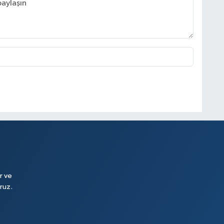
r ve
ruz.