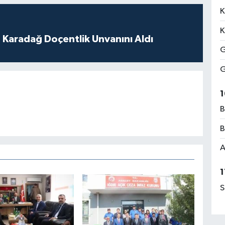
K
K
t Karadağ Doçentlik Unvanını Aldı
G
G
1
B
B
A
1
S