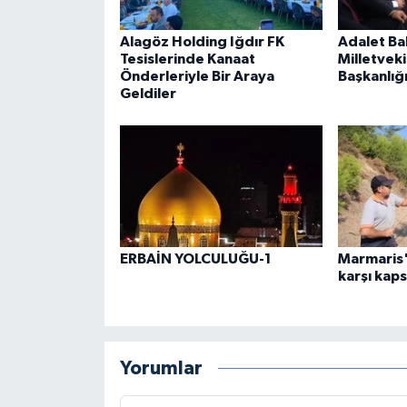
Alagöz Holding Iğdır FK
Adalet Bak
Tesislerinde Kanaat
Milletveki
Önderleriyle Bir Araya
Başkanlığı
Geldiler
ERBAİN YOLCULUĞU-1
Marmaris'
karşı kaps
Yorumlar