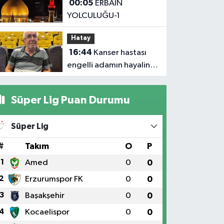
00:05
ERBAİN
Kurumlara Ziyaret ve
YOLCULUĞU-1
Üretim İncelemesi
Hatay
16:44
Kanser hastası
engelli adamın hayalini
bile kuramadığı evine
kavuşunca döktüğü
Süper Lig Puan Durumu
gözyaşı duygulandırdı
Süper Lig
#
Takım
O
P
1
Amed
0
0
2
Erzurumspor FK
0
0
3
Başakşehir
0
0
4
Kocaelispor
0
0