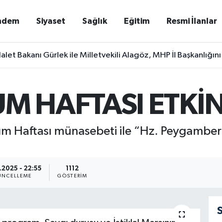
ndem
Siyaset
Sağlık
Eğitim
Resmi İlanlar
alet Bakanı Gürlek ile Milletvekili Alagöz, MHP İl Başkanlığını
 HAFTASI ETKİNL
m Haftası münasebeti ile “Hz. Peygamber v
.2025 - 22:55
1112
NCELLEME
GÖSTERIM