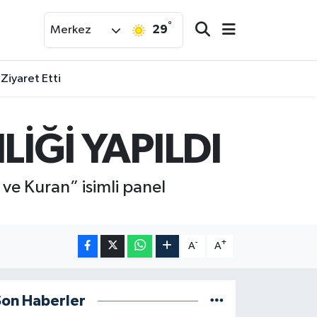
°
29
Merkez
 Ziyaret Etti
İĞİ YAPILDI
e Kuran” isimli panel
-
+
A
A
Son Haberler