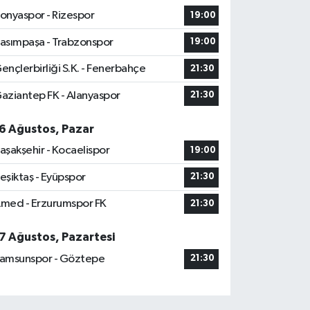
onyaspor - Rizespor
19:00
asımpaşa - Trabzonspor
19:00
ençlerbirliği S.K. - Fenerbahçe
21:30
aziantep FK - Alanyaspor
21:30
6 Ağustos, Pazar
aşakşehir - Kocaelispor
19:00
eşiktaş - Eyüpspor
21:30
med - Erzurumspor FK
21:30
7 Ağustos, Pazartesi
amsunspor - Göztepe
21:30