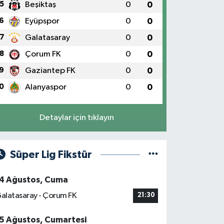
5
Beşiktaş
0
0
6
Eyüpspor
0
0
7
Galatasaray
0
0
8
Çorum FK
0
0
9
Gaziantep FK
0
0
0
Alanyaspor
0
0
Detaylar için tıklayın
Süper Lig Fikstür
4 Ağustos, Cuma
alatasaray - Çorum FK
21:30
5 Ağustos, Cumartesi