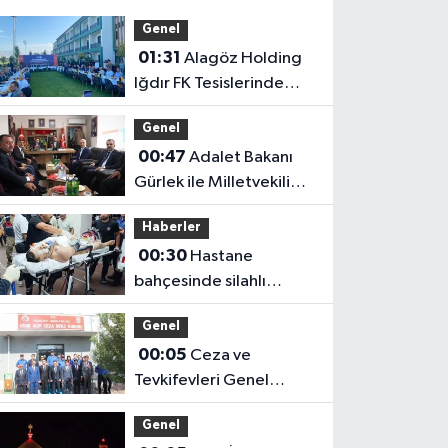
Genel
01:31
Alagöz Holding
Iğdır FK Tesislerinde
Kanaat Önderleriyle Bir
Genel
Araya Geldiler
00:47
Adalet Bakanı
Gürlek ile Milletvekili
Alagöz, MHP İl
Haberler
Başkanlığını Ziyaret Etti
00:30
Hastane
bahçesinde silahlı
saldırı: 1'i çocuk 2 yaralı
Genel
00:05
Ceza ve
Tevkifevleri Genel
Müdürü Çelebi
Genel
Yılmaz’dan Iğdır’daki