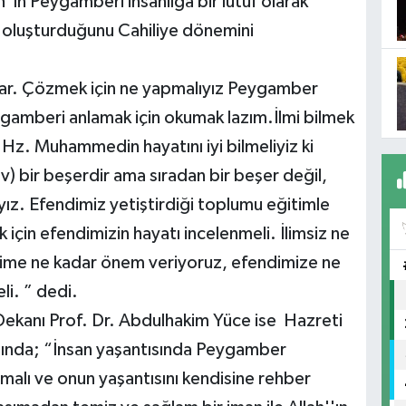
"ın Peygamberi insanlığa bir lutuf olarak
m oluşturduğunu Cahiliye dönemini
 var. Çözmek için ne yapmalıyız Peygamber
amberi anlamak için okumak lazım.İlmi bilmek
 Hz. Muhammedin hayatını iyi bilmeliyiz ki
 bir beşerdir ama sıradan bir beşer değil,
yız. Efendimiz yetiştirdiği toplumu eğitimle
 için efendimizin hayatı incelenmeli. İlimsiz ne
erime ne kadar önem veriyoruz, efendimize ne
li. ” dedi.
 Dekanı Prof. Dr. Abdulhakim Yüce ise Hazreti
ında; “İnsan yaşantısında Peygamber
lmalı ve onun yaşantısını kendisine rehber