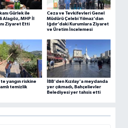
anı Gürlek ile
Ceza ve Tevkifevleri Genel
li Alagöz, MHP İl
Müdürü Çelebi Yılmaz’dan
nı Ziyaret Etti
Iğdır’daki Kurumlara Ziyaret
ve Üretim İncelemesi
te yangın riskine
İBB'den Kızılay'a meydanda
amlı temizlik
yer çıkmadı, Bahçelievler
Belediyesi yer tahsis etti