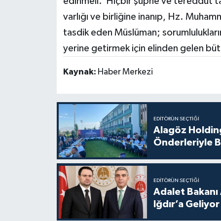
edinmeli. Hiçbir şüphe ve tereddüt ta
varlığı ve birliğine inanıp, Hz. Muhamm
tasdik eden Müslüman; sorumluluklarını
yerine getirmek için elinden gelen bü
Kaynak:
Haber Merkezi
EDITÖRÜN SEÇTIĞI
Alagöz Holding
Önderleriyle B
EDITÖRÜN SEÇTIĞI
Adalet Bakanı 
Iğdır’a Geliyor