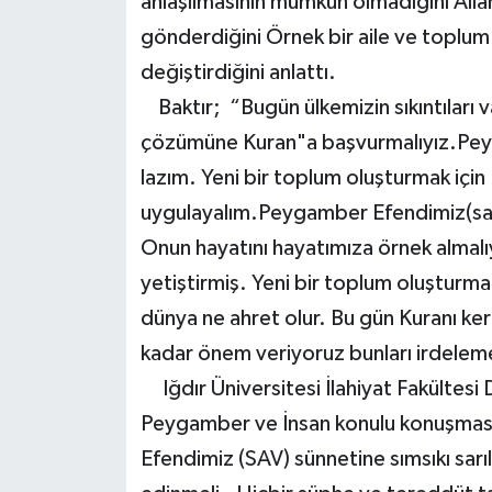
anlaşılmasının mümkün olmadığını Allah
gönderdiğini Örnek bir aile ve toplu
değiştirdiğini anlattı.
Baktır; “Bugün ülkemizin sıkıntıları
çözümüne Kuran"a başvurmalıyız.Peyg
lazım. Yeni bir toplum oluşturmak için
uygulayalım.Peygamber Efendimiz(sav)
Onun hayatını hayatımıza örnek almalı
yetiştirmiş. Yeni bir toplum oluşturmak
dünya ne ahret olur. Bu gün Kuranı k
kadar önem veriyoruz bunları irdeleme
Iğdır Üniversitesi İlahiyat Fakültesi
Peygamber ve İnsan konulu konuşmas
Efendimiz (SAV) sünnetine sımsıkı sarı