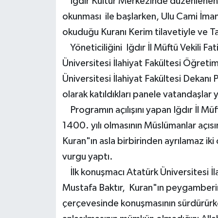
Iğdır Kültür Merkezinde düzenlenen p
okunması ile başlarken, Ulu Cami İmam
okuduğu Kuranı Kerim tilavetiyle ve Ta
Yöneticiliğini Iğdır İl Müftü Vekili Fa
Üniversitesi İlahiyat Fakültesi Öğreti
Üniversitesi İlahiyat Fakültesi Dekan
olarak katıldıkları panele vatandaşlar 
Programın açılışını yapan Iğdır İl Müftü
1400. yılı olmasının Müslümanlar açı
Kuran"ın asla birbirinden ayrılamaz ik
vurgu yaptı.
İlk konuşmacı Atatürk Üniversitesi İla
Mustafa Baktır, Kuran"ın peygamberim
çerçevesinde konuşmasının sürdürür