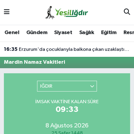
Iğdır Nöbetçi Eczaneler
Genel
Gündem
Siyaset
Sağlık
Eğitim
Resm
Iğdır Hava Durumu
16:35
Erzurum'da çocuklarıyla balkona çıkan uzaklaştırma kararlı koca ikna edildi
İğdir Namaz Vakitleri
Mardin Namaz Vakitleri
Iğdır Trafik Yoğunluk Haritası
Süper Lig Puan Durumu ve Fikstür
IĞDIR
Tüm Manşetler
İMSAK VAKTINE KALAN SÜRE
09:33
Son Dakika Haberleri
8 Ağustos 2026
Haber Arşivi
25 Safer 1448