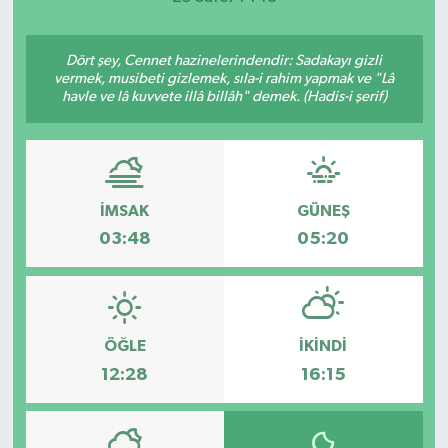
Dört şey, Cennet hazinelerindendir: Sadakayı gizli
vermek, musibeti gizlemek, sıla-i rahim yapmak ve "Lâ
havle ve lâ kuvvete illâ billâh" demek. (Hadis-i şerif)
İMSAK
GÜNEŞ
03:48
05:20
ÖĞLE
İKINDI
12:28
16:15