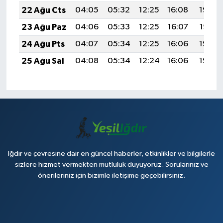
22 Ağu Cts
04:05
05:32
12:25
16:08
19:08
23 Ağu Paz
04:06
05:33
12:25
16:07
19:07
24 Ağu Pts
04:07
05:34
12:25
16:06
19:06
25 Ağu Sal
04:08
05:34
12:24
16:06
19:04
Iğdır ve çevresine dair en güncel haberler, etkinlikler ve bilgilerle
sizlere hizmet vermekten mutluluk duyuyoruz. Sorularınız ve
önerileriniz için bizimle iletişime geçebilirsiniz.