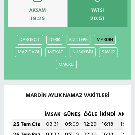
AKŞAM
YATSI
19:25
20:51
DARGECİT
DERİK
KIZILTEPE
MARDİN
MAZIDAĞI
MİDYAT
NUSAYBİN
SAVUR
ÖMERLİ
MARDİN AYLIK NAMAZ VAKITLERI
İMSAK
GÜNEŞ
ÖĞLE
İKINDI
AKŞA
25 Tem Cts
03:31
05:09
12:29
16:18
19:39
26 Tem Paz
03:32
05:09
12:29
16:18
19:38