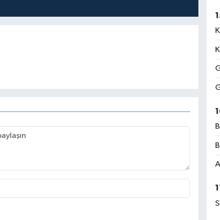
1
K
K
G
G
1
B
B
A
1
S