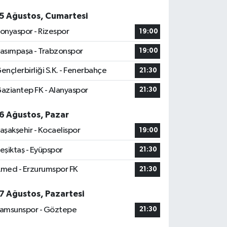
5 Ağustos, Cumartesi
onyaspor - Rizespor
19:00
asımpaşa - Trabzonspor
19:00
ençlerbirliği S.K. - Fenerbahçe
21:30
aziantep FK - Alanyaspor
21:30
6 Ağustos, Pazar
aşakşehir - Kocaelispor
19:00
eşiktaş - Eyüpspor
21:30
med - Erzurumspor FK
21:30
7 Ağustos, Pazartesi
amsunspor - Göztepe
21:30