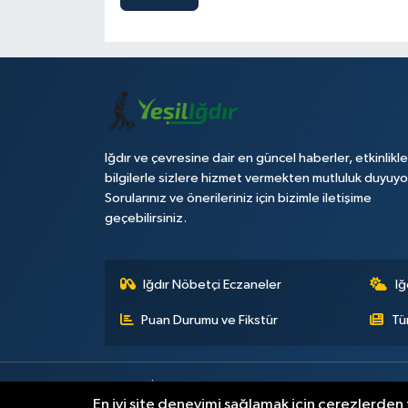
Iğdır ve çevresine dair en güncel haberler, etkinlikle
bilgilerle sizlere hizmet vermekten mutluluk duyuyo
Sorularınız ve önerileriniz için bizimle iletişime
geçebilirsiniz.
Iğdır Nöbetçi Eczaneler
Iğ
Puan Durumu ve Fikstür
Tü
Künye
İletişim
Çerez Politikası
Gizlilik ilkeleri
En iyi site deneyimi sağlamak için çerezlerden f