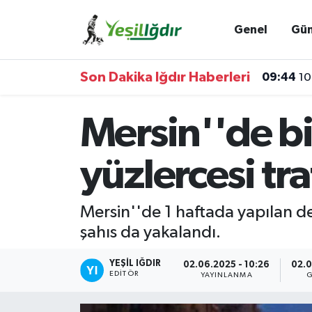
Genel
Gü
Iğdır Nöbetçi Eczaneler
Son Dakika Iğdır Haberleri
09:44
10
Iğdır Hava Durumu
Mersin''de bi
İğdir Namaz Vakitleri
Iğdır Trafik Yoğunluk Haritası
yüzlercesi tr
Süper Lig Puan Durumu ve Fikstür
Mersin''de 1 haftada yapılan de
şahıs da yakalandı.
Tüm Manşetler
YEŞIL IĞDIR
Son Dakika Haberleri
02.06.2025 - 10:26
02.0
EDITÖR
YAYINLANMA
G
Haber Arşivi