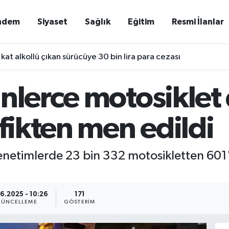
ndem
Siyaset
Sağlık
Eğitim
Resmi İlanlar
 kat alkollü çıkan sürücüye 30 bin lira para cezası
nlerce motosiklet
afikten men edildi
netimlerde 23 bin 332 motosikletten 601''
6.2025 - 10:26
171
ÜNCELLEME
GÖSTERIM