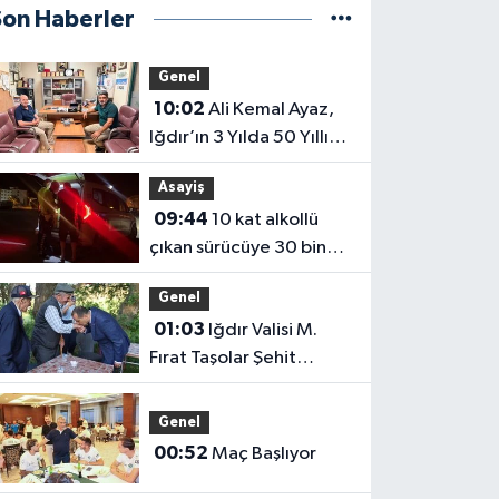
Son Haberler
Genel
10:02
Ali Kemal Ayaz,
Iğdır’ın 3 Yılda 50 Yıllık
Sorununu Çözdük
Asayiş
09:44
10 kat alkollü
çıkan sürücüye 30 bin
lira para cezası
Genel
01:03
Iğdır Valisi M.
Fırat Taşolar Şehit
Babasının Elini Öptü
Genel
00:52
Maç Başlıyor