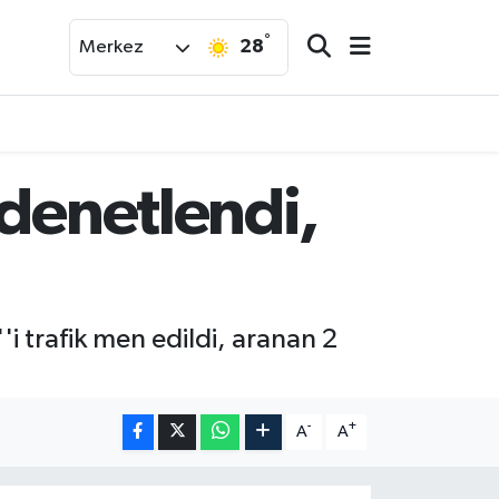
°
28
Merkez
 denetlendi,
i trafik men edildi, aranan 2
-
+
A
A