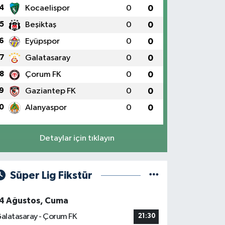
4
Kocaelispor
0
0
5
Beşiktaş
0
0
6
Eyüpspor
0
0
7
Galatasaray
0
0
8
Çorum FK
0
0
9
Gaziantep FK
0
0
0
Alanyaspor
0
0
Detaylar için tıklayın
Süper Lig Fikstür
4 Ağustos, Cuma
alatasaray - Çorum FK
21:30