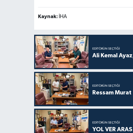
Kaynak:
İHA
EDITÖRÜN SEÇTIĞI
Ali Kemal Ayaz,
EDITÖRÜN SEÇTIĞI
Ressam Murat 
EDITÖRÜN SEÇTIĞI
YOL VER ARA