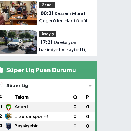
Genel
00:31
Ressam Murat
Çeçen’den Harıbülbül
Hediyesi
Asayiş
17:21
Direksiyon
hakimiyetini kaybetti,
karşı şeritteki otomobile
çarptı
Süper Lig Puan Durumu
Süper Lig
#
Takım
O
P
1
Amed
0
0
2
Erzurumspor FK
0
0
3
Başakşehir
0
0