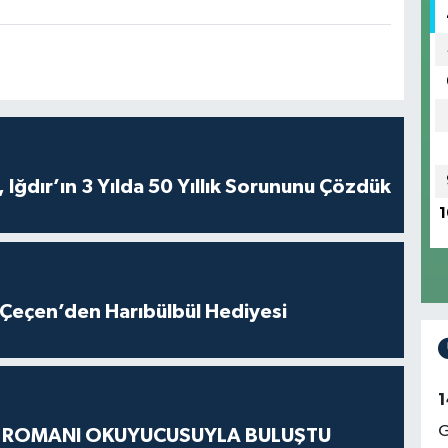
 Iğdır’ın 3 Yılda 50 Yıllık Sorununu Çözdük
1
Çeçen’den Harıbülbül Hediyesi
1
G
S ROMANI OKUYUCUSUYLA BULUŞTU