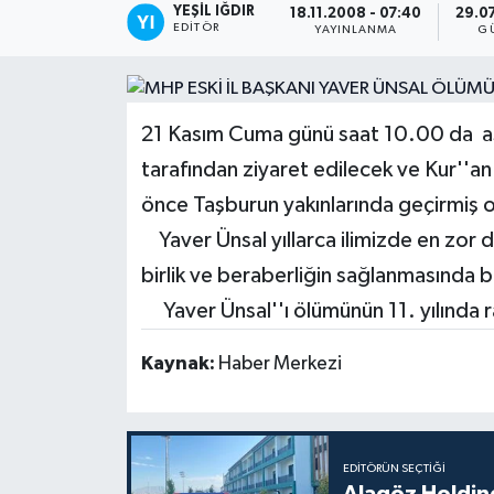
YEŞIL IĞDIR
18.11.2008 - 07:40
29.07
EDITÖR
YAYINLANMA
G
21 Kasım Cuma günü saat 10.00 da asri
tarafından ziyaret edilecek ve Kur''an 
önce Taşburun yakınlarında geçirmiş ol
Yaver Ünsal yıllarca ilimizde en zor 
birlik ve beraberliğin sağlanmasında 
Yaver Ünsal''ı ölümünün 11. yılında 
Kaynak:
Haber Merkezi
EDITÖRÜN SEÇTIĞI