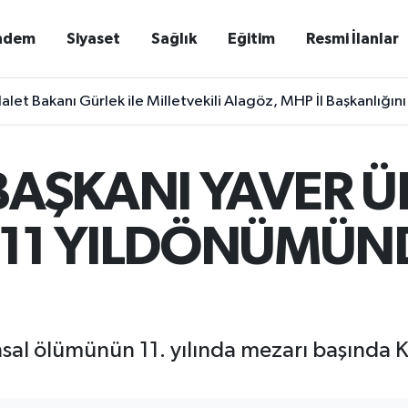
ndem
Siyaset
Sağlık
Eğitim
Resmi İlanlar
alet Bakanı Gürlek ile Milletvekili Alagöz, MHP İl Başkanlığını
 BAŞKANI YAVER 
11 YILDÖNÜMÜN
al ölümünün 11. yılında mezarı başında K