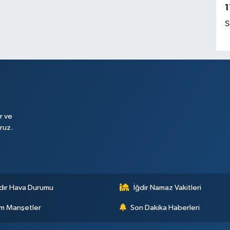
1
S
r ve
ruz.
dır Hava Durumu
İğdir Namaz Vakitleri
m Manşetler
Son Dakika Haberleri