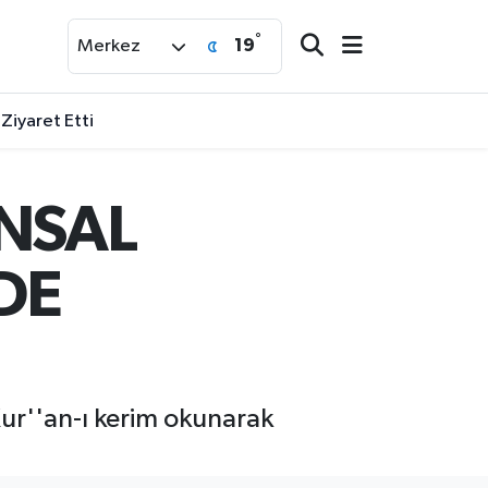
°
19
Merkez
 Ziyaret Etti
ÜNSAL
DE
ur''an-ı kerim okunarak