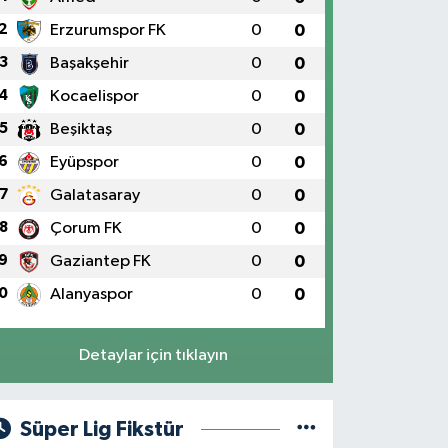
2
Erzurumspor FK
0
0
3
Başakşehir
0
0
4
Kocaelispor
0
0
5
Beşiktaş
0
0
6
Eyüpspor
0
0
7
Galatasaray
0
0
8
Çorum FK
0
0
9
Gaziantep FK
0
0
0
Alanyaspor
0
0
Detaylar için tıklayın
Süper Lig Fikstür