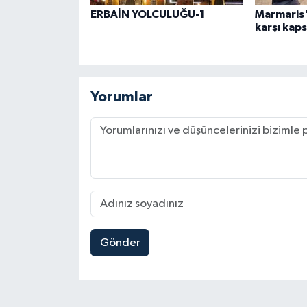
ERBAİN YOLCULUĞU-1
Marmaris'
karşı kaps
Yorumlar
Gönder