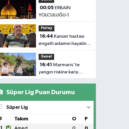
Yılmaz’dan Iğdır’daki
00:05
ERBAİN
Kurumlara Ziyaret ve
YOLCULUĞU-1
Üretim İncelemesi
Hatay
16:44
Kanser hastası
engelli adamın hayalini
bile kuramadığı evine
Genel
kavuşunca döktüğü
16:41
Marmaris'te
gözyaşı duygulandırdı
yangın riskine karşı
kapsamlı temizlik
Süper Lig Puan Durumu
Süper Lig
#
Takım
O
P
1
Amed
0
0