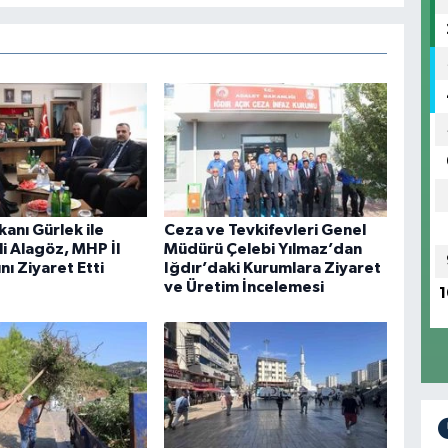
anı Gürlek ile
Ceza ve Tevkifevleri Genel
li Alagöz, MHP İl
Müdürü Çelebi Yılmaz’dan
nı Ziyaret Etti
Iğdır’daki Kurumlara Ziyaret
ve Üretim İncelemesi
1