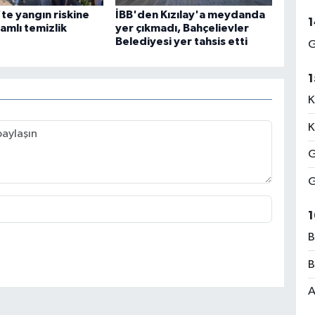
te yangın riskine
İBB'den Kızılay'a meydanda
1
amlı temizlik
yer çıkmadı, Bahçelievler
Belediyesi yer tahsis etti
G
1
K
K
G
G
1
B
B
A