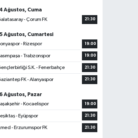
4 Ağustos, Cuma
alatasaray - Çorum FK
21:30
5 Ağustos, Cumartesi
onyaspor - Rizespor
19:00
asımpaşa - Trabzonspor
19:00
ençlerbirliği S.K. - Fenerbahçe
21:30
aziantep FK - Alanyaspor
21:30
6 Ağustos, Pazar
aşakşehir - Kocaelispor
19:00
eşiktaş - Eyüpspor
21:30
med - Erzurumspor FK
21:30