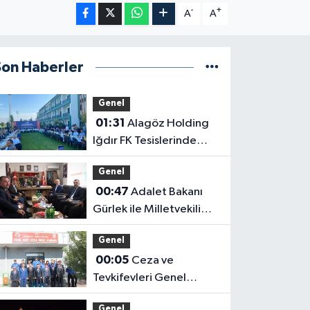
-
+
A
A
Son Haberler
Genel
01:31
Alagöz Holding
Iğdır FK Tesislerinde
Kanaat Önderleriyle Bir
Genel
Araya Geldiler
00:47
Adalet Bakanı
Gürlek ile Milletvekili
Alagöz, MHP İl
Genel
Başkanlığını Ziyaret Etti
00:05
Ceza ve
Tevkifevleri Genel
Müdürü Çelebi
Genel