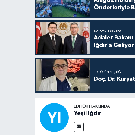
Alagöz Holding
Önderleriyle B
EDITÖRÜN SEÇTIĞI
Adalet Bakanı 
Iğdır’a Geliyor
EDITÖRÜN SEÇTIĞI
Doç. Dr. Kürşa
EDITÖR HAKKINDA
Yeşil Iğdır