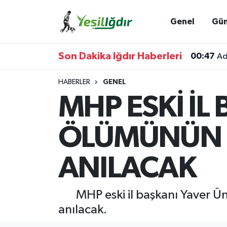
Genel
Gü
Iğdır Nöbetçi Eczaneler
Son Dakika Iğdır Haberleri
00:47
Ad
Iğdır Hava Durumu
HABERLER
GENEL
İğdir Namaz Vakitleri
MHP ESKİ İL
Iğdır Trafik Yoğunluk Haritası
ÖLÜMÜNÜN 
Süper Lig Puan Durumu ve Fikstür
ANILACAK
Tüm Manşetler
MHP eski il başkanı Yaver Üns
Son Dakika Haberleri
anılacak.
Haber Arşivi