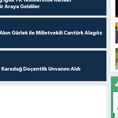
 Iğdır FK Tesislerinde Kanaat
ir Araya Geldiler
Akın Gürlek ile Milletvekili Cantürk Alagöz
t Karadağ Doçentlik Unvanını Aldı