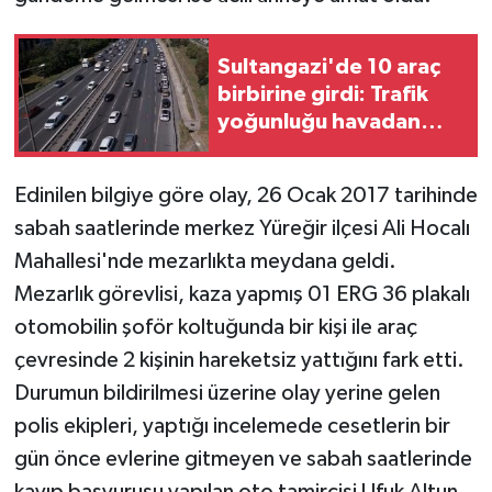
Sultangazi'de 10 araç
birbirine girdi: Trafik
yoğunluğu havadan
görüntülendi
Edinilen bilgiye göre olay, 26 Ocak 2017 tarihinde
sabah saatlerinde merkez Yüreğir ilçesi Ali Hocalı
Mahallesi'nde mezarlıkta meydana geldi.
Mezarlık görevlisi, kaza yapmış 01 ERG 36 plakalı
otomobilin şoför koltuğunda bir kişi ile araç
çevresinde 2 kişinin hareketsiz yattığını fark etti.
Durumun bildirilmesi üzerine olay yerine gelen
polis ekipleri, yaptığı incelemede cesetlerin bir
gün önce evlerine gitmeyen ve sabah saatlerinde
kayıp başvurusu yapılan oto tamircisi Ufuk Altun