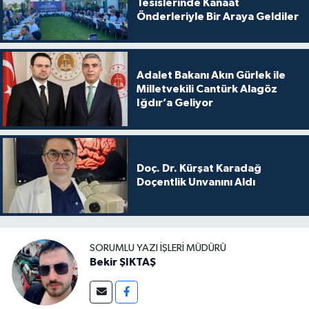
Tesislerinde Kanaat
Önderleriyle Bir Araya Geldiler
Adalet Bakanı Akın Gürlek ile
Milletvekili Cantürk Alagöz
Iğdır’a Geliyor
Doç. Dr. Kürşat Karadağ
Doçentlik Unvanını Aldı
SORUMLU YAZI İŞLERI MÜDÜRÜ
Bekir ŞIKTAŞ