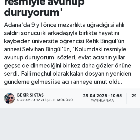
resmiyle avunup
duruyorum'
Adana'da 9 yıl önce mezarlıkta uğradığı silahlı
saldırı sonucu iki arkadaşıyla birlikte hayatını
kaybeden üniversite öğrencisi Refik Bingül'ün
annesi Selvihan Bingül'ün, 'Kolumdaki resmiyle
avunup duruyorum' sözleri, evlat acısının yıllar
geçse de dinmediğini bir kez daha gözler önüne
serdi. Faili meçhul olarak kalan dosyanın yeniden
gündeme gelmesi ise acılı anneye umut oldu.
BEKIR ŞIKTAŞ
29.04.2026 - 10:55
29.0
SORUMLU YAZI İŞLERI MÜDÜRÜ
YAYINLANMA