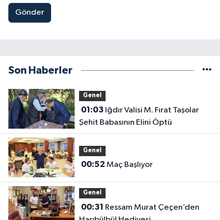
Gönder
Son Haberler
Genel
01:03
Iğdır Valisi M. Fırat Taşolar
Şehit Babasının Elini Öptü
Genel
00:52
Maç Başlıyor
Genel
00:31
Ressam Murat Çeçen’den
Harıbülbül Hediyesi