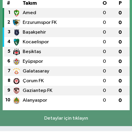
#
Takım
O
P
1
Amed
0
0
2
Erzurumspor FK
0
0
3
Başakşehir
0
0
4
Kocaelispor
0
0
5
Beşiktaş
0
0
6
Eyüpspor
0
0
7
Galatasaray
0
0
8
Çorum FK
0
0
9
Gaziantep FK
0
0
10
Alanyaspor
0
0
Detaylar için tıklayın