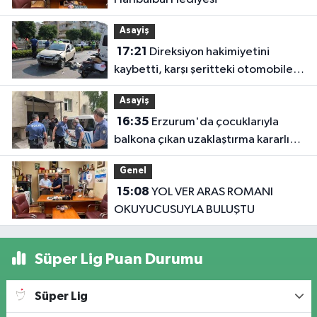
Asayiş
17:21
Direksiyon hakimiyetini
kaybetti, karşı şeritteki otomobile
çarptı
Asayiş
16:35
Erzurum'da çocuklarıyla
balkona çıkan uzaklaştırma kararlı
koca ikna edildi
Genel
15:08
YOL VER ARAS ROMANI
OKUYUCUSUYLA BULUŞTU
Süper Lig Puan Durumu
Süper Lig