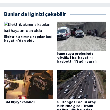
Bunlar da ilginizi çekebilir
Elektrik akımına kapılan işçi
hayatın'dan oldu
İçme suyu projesinde
göçük: 1 işçi hayatını
kaybetti, 1'i ağır yaralı
104 kişi yakalandı
Sultangazi'de 10 araç
birbirine girdi: Trafik