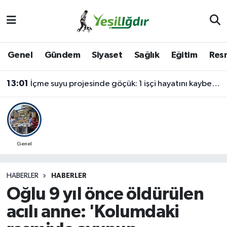
Iğdır Nöbetçi Eczaneler
Genel
Gündem
Siyaset
Sağlık
Eğitim
Resm
Iğdır Hava Durumu
13:01
İçme suyu projesinde göçük: 1 işçi hayatını kaybetti, 1'i ağır yaralı
İğdir Namaz Vakitleri
Iğdır Trafik Yoğunluk Haritası
Süper Lig Puan Durumu ve Fikstür
Genel
Tüm Manşetler
HABERLER
HABERLER
Oğlu 9 yıl önce öldürülen
Son Dakika Haberleri
acılı anne: 'Kolumdaki
Haber Arşivi