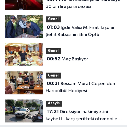
30 bin lira para cezası
Genel
01:03
Iğdır Valisi M. Fırat Taşolar
Şehit Babasının Elini Öptü
Genel
00:52
Maç Başlıyor
Genel
00:31
Ressam Murat Çeçen’den
Harıbülbül Hediyesi
Asayiş
17:21
Direksiyon hakimiyetini
kaybetti, karşı şeritteki otomobile
çarptı