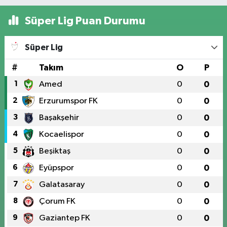
Süper Lig Puan Durumu
Süper Lig
#
Takım
O
P
1
Amed
0
0
2
Erzurumspor FK
0
0
3
Başakşehir
0
0
4
Kocaelispor
0
0
5
Beşiktaş
0
0
6
Eyüpspor
0
0
7
Galatasaray
0
0
8
Çorum FK
0
0
9
Gaziantep FK
0
0