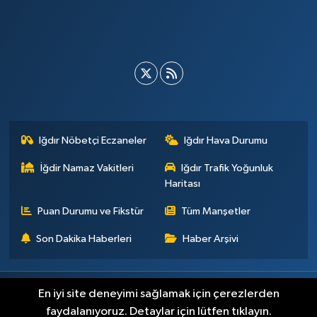
Iğdır Nöbetçi Eczaneler
Iğdır Hava Durumu
İğdir Namaz Vakitleri
Iğdır Trafik Yoğunluk
Haritası
Puan Durumu ve Fikstür
Tüm Manşetler
Son Dakika Haberleri
Haber Arşivi
Künye
İletişim
Çerez Politikası
Gizlilik ilkeleri
En iyi site deneyimi sağlamak için çerezlerden
faydalanıyoruz. Detaylar için lütfen tıklayın.