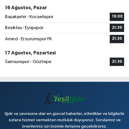
16 Ağustos, Pazar
Başakşehir - Kocaelispor
19:00
Beşiktaş - Eyüpspor
21:30
Amed - Erzurumspor FK
21:30
17 Ağustos, Pazartesi
Samsunspor - Göztepe
21:30
Iğdır ve çevresine dair en güncel haberler, etkinlikler ve bilgilerle
sizlere hizmet vermekten mutluluk duyuyoruz. Sorularınız ve
önerileriniz için bizimle iletişime geçebilirsiniz.