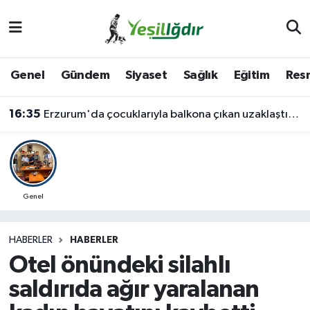
Iğdır Nöbetçi Eczaneler
Genel
Gündem
Siyaset
Sağlık
Eğitim
Resm
Iğdır Hava Durumu
16:35
Erzurum'da çocuklarıyla balkona çıkan uzaklaştırma kararlı koca ikna edildi
İğdir Namaz Vakitleri
Iğdır Trafik Yoğunluk Haritası
Süper Lig Puan Durumu ve Fikstür
Genel
Tüm Manşetler
HABERLER
HABERLER
Otel önündeki silahlı
Son Dakika Haberleri
saldırıda ağır yaralanan
Haber Arşivi