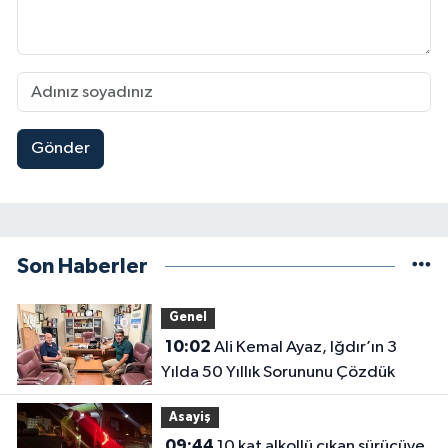
Gönder
Son Haberler
Genel
10:02
Ali Kemal Ayaz, Iğdır’ın 3
Yılda 50 Yıllık Sorununu Çözdük
Asayiş
09:44
10 kat alkollü çıkan sürücüye