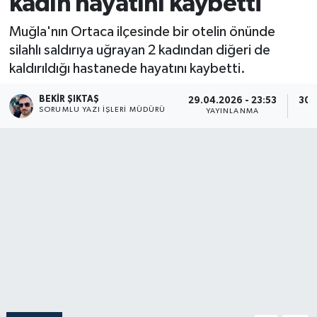
kadın hayatını kaybetti
Muğla'nın Ortaca ilçesinde bir otelin önünde
silahlı saldırıya uğrayan 2 kadından diğeri de
kaldırıldığı hastanede hayatını kaybetti.
BEKIR ŞIKTAŞ
29.04.2026 - 23:53
30.
SORUMLU YAZI İŞLERI MÜDÜRÜ
YAYINLANMA