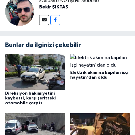
SORUMLU YAZI İŞLERI MÜDÜRÜ
Bekir ŞIKTAŞ
Bunlar da ilginizi çekebilir
Elektrik akımına kapılan işçi
hayatın'dan oldu
Direksiyon hakimiyetini
kaybetti, karşı şeritteki
otomobile çarptı