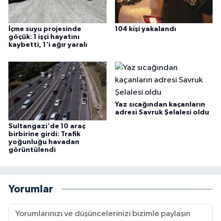
İçme suyu projesinde
104 kişi yakalandı
göçük: 1 işçi hayatını
kaybetti, 1'i ağır yaralı
Yaz sıcağından kaçanların
adresi Savruk Şelalesi oldu
Sultangazi'de 10 araç
birbirine girdi: Trafik
yoğunluğu havadan
görüntülendi
Yorumlar