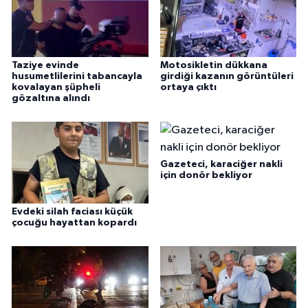
Taziye evinde
Motosikletin dükkana
husumetlilerini tabancayla
girdiği kazanın görüntüleri
kovalayan şüpheli
ortaya çıktı
gözaltına alındı
Gazeteci, karaciğer nakli
için donör bekliyor
Evdeki silah faciası küçük
çocuğu hayattan kopardı