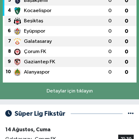
3
Başakşehir
0
0
4
Kocaelispor
0
0
5
Beşiktaş
0
0
6
Eyüpspor
0
0
7
Galatasaray
0
0
8
Çorum FK
0
0
9
Gaziantep FK
0
0
10
Alanyaspor
0
0
Detaylar için tıklayın
Süper Lig Fikstür
14 Ağustos, Cuma