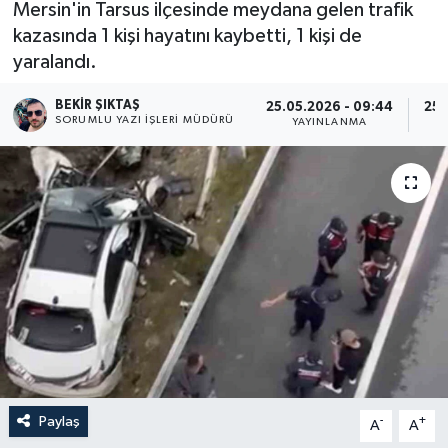
Mersin'in Tarsus ilçesinde meydana gelen trafik
kazasında 1 kişi hayatını kaybetti, 1 kişi de
yaralandı.
BEKIR ŞIKTAŞ
25.05.2026 - 09:44
25.
SORUMLU YAZI İŞLERI MÜDÜRÜ
YAYINLANMA
Paylaş
-
+
A
A