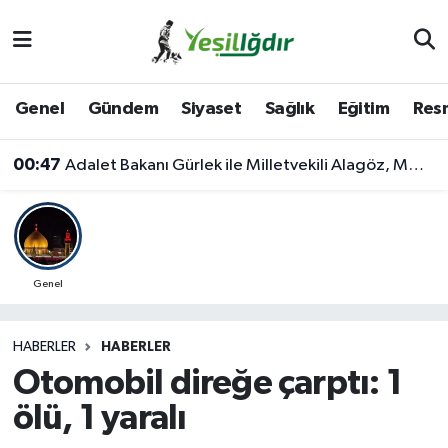
Iğdır Nöbetçi Eczaneler
Genel
Gündem
Siyaset
Sağlık
Eğitim
Resm
Iğdır Hava Durumu
00:47
Adalet Bakanı Gürlek ile Milletvekili Alagöz, MHP İl Başkanlığını Ziyaret Etti
İğdir Namaz Vakitleri
Iğdır Trafik Yoğunluk Haritası
Süper Lig Puan Durumu ve Fikstür
Genel
Tüm Manşetler
HABERLER
HABERLER
Otomobil direğe çarptı: 1
Son Dakika Haberleri
ölü, 1 yaralı
Haber Arşivi