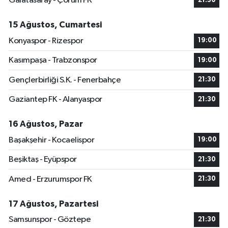
Galatasaray - Çorum FK
21:30
15 Ağustos, Cumartesi
Konyaspor - Rizespor
19:00
Kasımpaşa - Trabzonspor
19:00
Gençlerbirliği S.K. - Fenerbahçe
21:30
Gaziantep FK - Alanyaspor
21:30
16 Ağustos, Pazar
Başakşehir - Kocaelispor
19:00
Beşiktaş - Eyüpspor
21:30
Amed - Erzurumspor FK
21:30
17 Ağustos, Pazartesi
Samsunspor - Göztepe
21:30