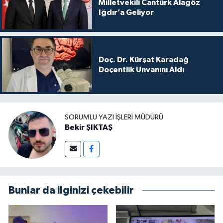
Milletvekili Cantürk Alagöz
Iğdır’a Geliyor
Doç. Dr. Kürşat Karadağ
Doçentlik Unvanını Aldı
SORUMLU YAZI İŞLERI MÜDÜRÜ
Bekir ŞIKTAŞ
Bunlar da ilginizi çekebilir