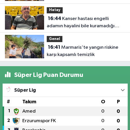
Hatay
16:44
Kanser hastası engelli
adamın hayalini bile kuramadığı
evine kavuşunca döktüğü gözyaşı
Genel
duygulandırdı
16:41
Marmaris'te yangın riskine
karşı kapsamlı temizlik
Süper Lig Puan Durumu
Süper Lig
#
Takım
O
P
1
Amed
0
0
2
Erzurumspor FK
0
0