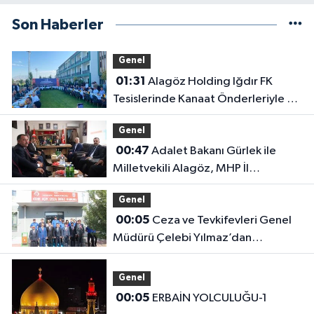
Son Haberler
Genel
01:31
Alagöz Holding Iğdır FK
Tesislerinde Kanaat Önderleriyle Bir
Araya Geldiler
Genel
00:47
Adalet Bakanı Gürlek ile
Milletvekili Alagöz, MHP İl
Başkanlığını Ziyaret Etti
Genel
00:05
Ceza ve Tevkifevleri Genel
Müdürü Çelebi Yılmaz’dan
Iğdır’daki Kurumlara Ziyaret ve
Üretim İncelemesi
Genel
00:05
ERBAİN YOLCULUĞU-1