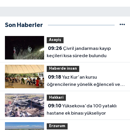
Son Haberler
Asayiş
09:26
Çivril jandarması kayıp
keçileri kısa sürede bulundu
Haberde insan
09:18
Yaz Kur'an kursu
öğrencilerine yönelik eğlenceli ve
eğitici etkinlik
Hakkari
09:10
Yüksekova'da 100 yataklı
hastane ek binası yükseliyor
Erzurum