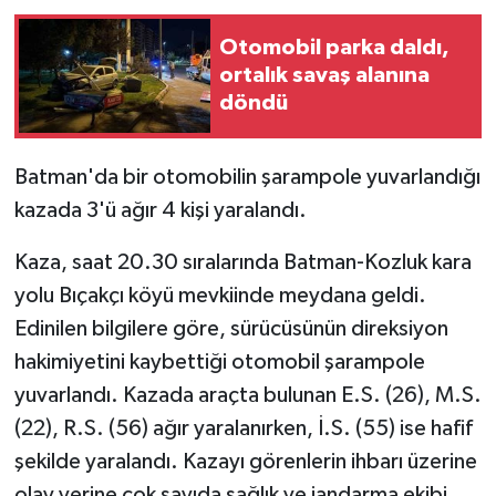
Otomobil parka daldı,
ortalık savaş alanına
döndü
Batman'da bir otomobilin şarampole yuvarlandığı
kazada 3'ü ağır 4 kişi yaralandı.
Kaza, saat 20.30 sıralarında Batman-Kozluk kara
yolu Bıçakçı köyü mevkiinde meydana geldi.
Edinilen bilgilere göre, sürücüsünün direksiyon
hakimiyetini kaybettiği otomobil şarampole
yuvarlandı. Kazada araçta bulunan E.S. (26), M.S.
(22), R.S. (56) ağır yaralanırken, İ.S. (55) ise hafif
şekilde yaralandı. Kazayı görenlerin ihbarı üzerine
olay yerine çok sayıda sağlık ve jandarma ekibi