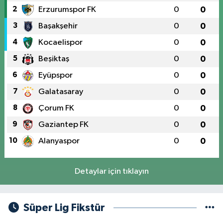
2
Erzurumspor FK
0
0
3
Başakşehir
0
0
4
Kocaelispor
0
0
5
Beşiktaş
0
0
6
Eyüpspor
0
0
7
Galatasaray
0
0
8
Çorum FK
0
0
9
Gaziantep FK
0
0
10
Alanyaspor
0
0
Detaylar için tıklayın
Süper Lig Fikstür