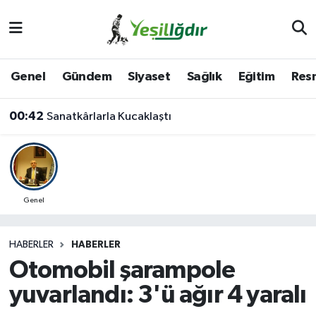
Iğdır Nöbetçi Eczaneler
Genel
Gündem
Siyaset
Sağlık
Eğitim
Resm
Iğdır Hava Durumu
00:42
Sanatkârlarla Kucaklaştı
İğdir Namaz Vakitleri
Iğdır Trafik Yoğunluk Haritası
Süper Lig Puan Durumu ve Fikstür
Genel
Tüm Manşetler
HABERLER
HABERLER
Otomobil şarampole
Son Dakika Haberleri
yuvarlandı: 3'ü ağır 4 yaralı
Haber Arşivi