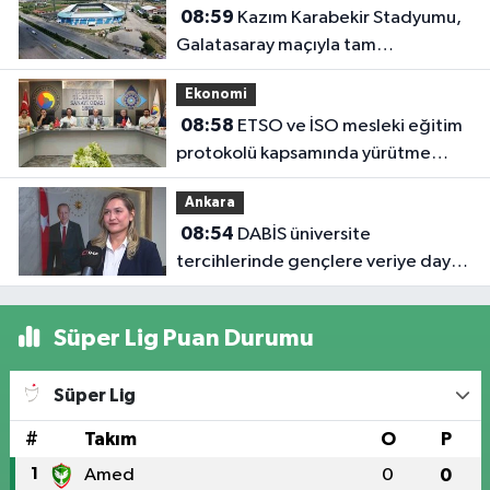
08:59
Kazım Karabekir Stadyumu,
Galatasaray maçıyla tam
kapasiteyle kapılarını açacak
Ekonomi
08:58
ETSO ve İSO mesleki eğitim
protokolü kapsamında yürütme
kurulu toplandı
Ankara
08:54
DABİS üniversite
tercihlerinde gençlere veriye dayalı
rehberlik sunuyor
Süper Lig Puan Durumu
Süper Lig
#
Takım
O
P
1
Amed
0
0