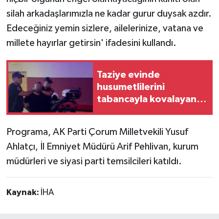
silah arkadaşlarımızla ne kadar gurur duysak azdır.
Edeceğiniz yemin sizlere, ailelerinize, vatana ve
millete hayırlar getirsin' ifadesini kullandı.
Taziye evinde
husumetlilerini
tabancayla kovalayan
şüpheli gözaltına alındı
Programa, AK Parti Çorum Milletvekili Yusuf
Ahlatçı, İl Emniyet Müdürü Arif Pehlivan, kurum
müdürleri ve siyasi parti temsilcileri katıldı.
Kaynak:
İHA