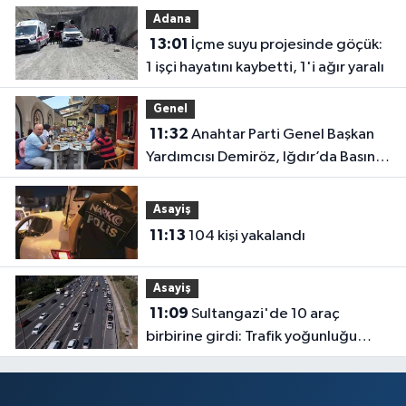
akımına
Adana
kapılan işç
13:01
İçme suyu projesinde göçük:
hayatın'd
1 işçi hayatını kaybetti, 1'i ağır yaralı
oldu
Genel
11:32
Anahtar Parti Genel Başkan
Yardımcısı Demiröz, Iğdır’da Basın
Mensuplarıyla Buluştu
Asayiş
11:13
104 kişi yakalandı
Asayiş
11:09
Sultangazi'de 10 araç
birbirine girdi: Trafik yoğunluğu
havadan görüntülendi