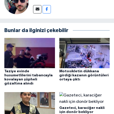
Bunlar da ilginizi çekebilir
Taziye evinde
Motosikletin dükkana
husumetlilerini tabancayla
girdiği kazanın görüntüleri
kovalayan şüpheli
ortaya çıktı
gözaltına alındı
Gazeteci, karaciğer nakli
için donör bekliyor