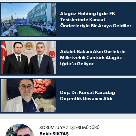
Alagöz Holding Iğdır FK
Tesislerinde Kanaat
Önderleriyle Bir Araya Geldiler
Adalet Bakanı Akın Gürlek ile
Milletvekili Cantürk Alagöz
Iğdır’a Geliyor
Doç. Dr. Kürşat Karadağ
Doçentlik Unvanını Aldı
SORUMLU YAZI İŞLERI MÜDÜRÜ
Bekir ŞIKTAŞ