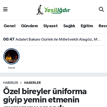
Iğdır Nöbetçi Eczaneler
Genel
Gündem
Siyaset
Sağlık
Eğitim
Resm
Iğdır Hava Durumu
00:47
Adalet Bakanı Gürlek ile Milletvekili Alagöz, MHP İl Başkanlığını Ziyaret Etti
İğdir Namaz Vakitleri
Iğdır Trafik Yoğunluk Haritası
Süper Lig Puan Durumu ve Fikstür
Genel
Tüm Manşetler
HABERLER
HABERLER
Özel bireyler üniforma
Son Dakika Haberleri
giyip yemin etmenin
Haber Arşivi