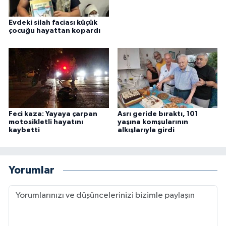
Evdeki silah faciası küçük
çocuğu hayattan kopardı
Feci kaza: Yayaya çarpan
Asrı geride bıraktı, 101
motosikletli hayatını
yaşına komşularının
kaybetti
alkışlarıyla girdi
Yorumlar