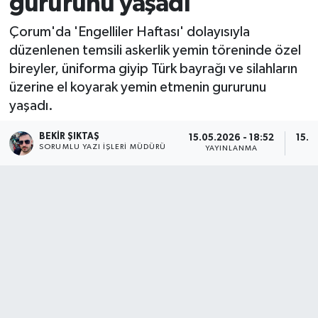
gururunu yaşadı
Çorum'da 'Engelliler Haftası' dolayısıyla
düzenlenen temsili askerlik yemin töreninde özel
bireyler, üniforma giyip Türk bayrağı ve silahların
üzerine el koyarak yemin etmenin gururunu
yaşadı.
BEKIR ŞIKTAŞ
15.05.2026 - 18:52
15.0
SORUMLU YAZI İŞLERI MÜDÜRÜ
YAYINLANMA
G