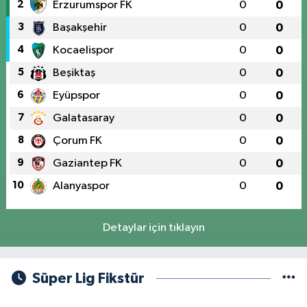
2
Erzurumspor FK
0
0
3
Başakşehir
0
0
4
Kocaelispor
0
0
5
Beşiktaş
0
0
6
Eyüpspor
0
0
7
Galatasaray
0
0
8
Çorum FK
0
0
9
Gaziantep FK
0
0
10
Alanyaspor
0
0
Detaylar için tıklayın
Süper Lig Fikstür