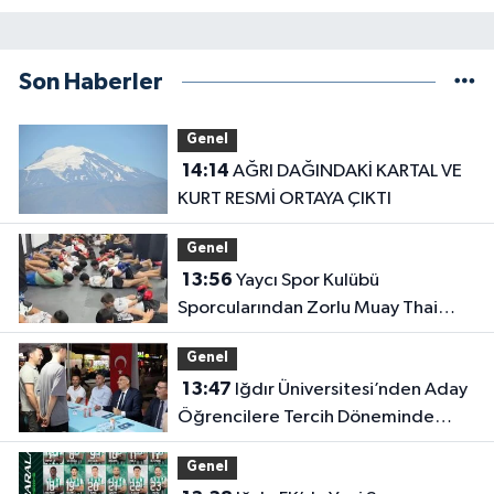
Son Haberler
Genel
14:14
AĞRI DAĞINDAKİ KARTAL VE
KURT RESMİ ORTAYA ÇIKTI
Genel
13:56
Yaycı Spor Kulübü
Sporcularından Zorlu Muay Thai
Eğitimi
Genel
13:47
Iğdır Üniversitesi’nden Aday
Öğrencilere Tercih Döneminde
Rehberlik Desteği
Genel