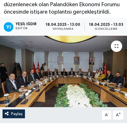
düzenlenecek olan Palandöken Ekonomi Forumu
öncesinde istişare toplantısı gerçekleştirildi.
YEŞIL IĞDIR
18.04.2025 - 13:00
18.04.2025 - 13:03
EDITÖR
YAYINLANMA
GÜNCELLEME
Paylaş
-
+
A
A