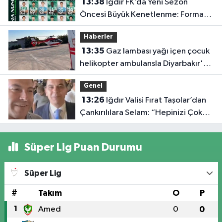
13:38
Iğdır FK’da Yeni Sezon
Öncesi Büyük Kenetlenme: Forma
Numaraları Belli Oldu
Haberler
13:35
Gaz lambası yağı içen çocuk
helikopter ambulansla Diyarbakır'a
sevk edildi
Genel
13:26
Iğdır Valisi Fırat Taşolar’dan
Çankırılılara Selam: “Hepinizi Çok
Seviyorum”
Süper Lig Puan Durumu
Süper Lig
#
Takım
O
P
1
Amed
0
0