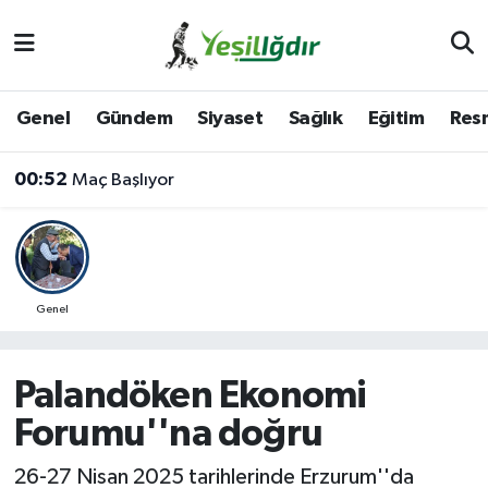
Iğdır Nöbetçi Eczaneler
Genel
Gündem
Siyaset
Sağlık
Eğitim
Resm
Iğdır Hava Durumu
00:52
Maç Başlıyor
İğdir Namaz Vakitleri
Iğdır Trafik Yoğunluk Haritası
Süper Lig Puan Durumu ve Fikstür
Genel
Tüm Manşetler
Palandöken Ekonomi
Son Dakika Haberleri
Forumu''na doğru
Haber Arşivi
26-27 Nisan 2025 tarihlerinde Erzurum''da