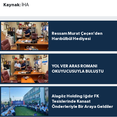
Kaynak:
İHA
Ressam Murat Çeçen’den
Harıbülbül Hediyesi
YOL VER ARAS ROMANI
OKUYUCUSUYLA BULUŞTU
Alagöz Holding Iğdır FK
Tesislerinde Kanaat
Önderleriyle Bir Araya Geldiler