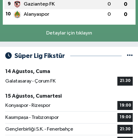
9
Gaziantep FK
0
0
10
Alanyaspor
0
0
Detaylar için tıklayın
Süper Lig Fikstür
14 Ağustos, Cuma
Galatasaray - Çorum FK
21:30
15 Ağustos, Cumartesi
Konyaspor - Rizespor
19:00
Kasımpaşa - Trabzonspor
19:00
Gençlerbirliği S.K. - Fenerbahçe
21:30