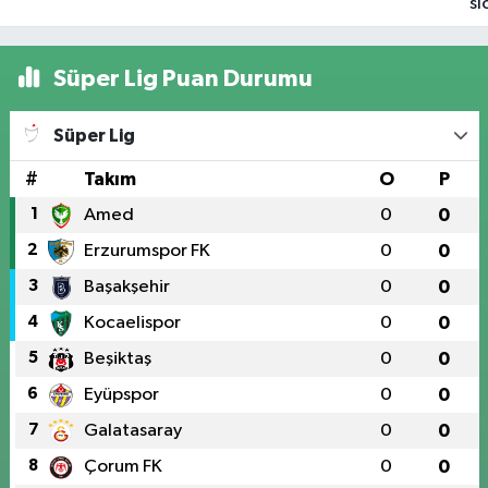
sı
ka
ad
Süper Lig Puan Durumu
Sa
Şe
Süper Lig
ol
#
Takım
O
P
1
Amed
0
0
2
Erzurumspor FK
0
0
3
Başakşehir
0
0
4
Kocaelispor
0
0
5
Beşiktaş
0
0
6
Eyüpspor
0
0
7
Galatasaray
0
0
8
Çorum FK
0
0