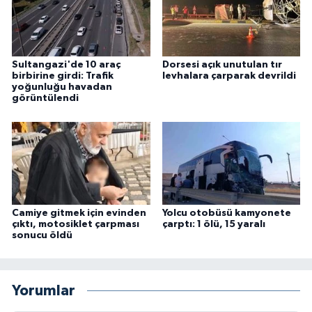
Sultangazi'de 10 araç
Dorsesi açık unutulan tır
birbirine girdi: Trafik
levhalara çarparak devrildi
yoğunluğu havadan
görüntülendi
Camiye gitmek için evinden
Yolcu otobüsü kamyonete
çıktı, motosiklet çarpması
çarptı: 1 ölü, 15 yaralı
sonucu öldü
Yorumlar