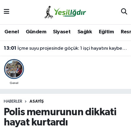
Iğdır Nöbetçi Eczaneler
Genel
Gündem
Siyaset
Sağlık
Eğitim
Resm
Iğdır Hava Durumu
13:01
İçme suyu projesinde göçük: 1 işçi hayatını kaybetti, 1'i ağır yaralı
İğdir Namaz Vakitleri
Iğdır Trafik Yoğunluk Haritası
Süper Lig Puan Durumu ve Fikstür
Genel
Tüm Manşetler
HABERLER
ASAYIŞ
Polis memurunun dikkati
Son Dakika Haberleri
hayat kurtardı
Haber Arşivi