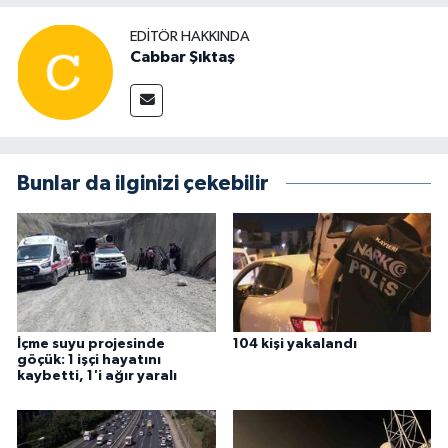
EDITÖR HAKKINDA
Cabbar Şıktaş
Bunlar da ilginizi çekebilir
İçme suyu projesinde
104 kişi yakalandı
göçük: 1 işçi hayatını
kaybetti, 1'i ağır yaralı