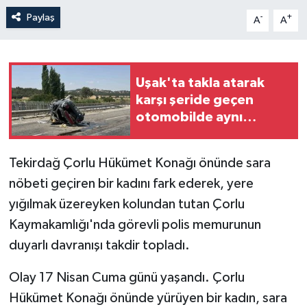
Paylaş
-
+
A
A
Uşak'ta takla atarak
karşı şeride geçen
otomobilde aynı
aileden 4 kişi yaralandı
Tekirdağ Çorlu Hükümet Konağı önünde sara
nöbeti geçiren bir kadını fark ederek, yere
yığılmak üzereyken kolundan tutan Çorlu
Kaymakamlığı'nda görevli polis memurunun
duyarlı davranışı takdir topladı.
Olay 17 Nisan Cuma günü yaşandı. Çorlu
Hükümet Konağı önünde yürüyen bir kadın, sara