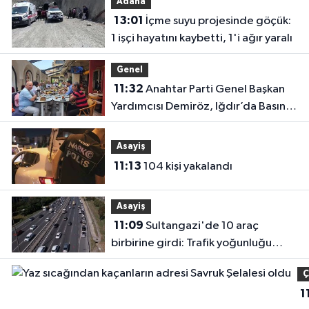
Adana
kapılan işç
13:01
İçme suyu projesinde göçük:
hayatın'd
1 işçi hayatını kaybetti, 1'i ağır yaralı
oldu
Genel
11:32
Anahtar Parti Genel Başkan
Yardımcısı Demiröz, Iğdır’da Basın
Mensuplarıyla Buluştu
Asayiş
11:13
104 kişi yakalandı
Asayiş
11:09
Sultangazi'de 10 araç
birbirine girdi: Trafik yoğunluğu
havadan görüntülendi
Ç
1