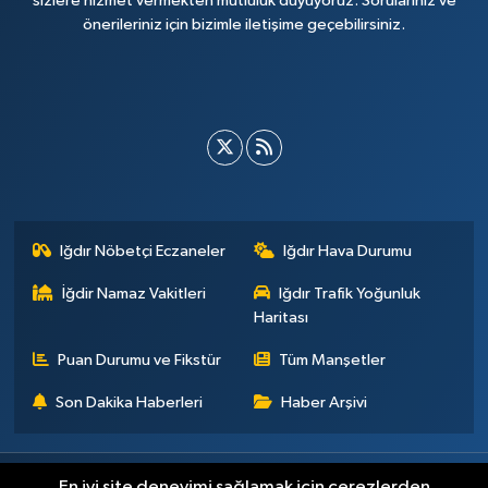
sizlere hizmet vermekten mutluluk duyuyoruz. Sorularınız ve
önerileriniz için bizimle iletişime geçebilirsiniz.
Iğdır Nöbetçi Eczaneler
Iğdır Hava Durumu
İğdir Namaz Vakitleri
Iğdır Trafik Yoğunluk
Haritası
Puan Durumu ve Fikstür
Tüm Manşetler
Son Dakika Haberleri
Haber Arşivi
Künye
İletişim
Çerez Politikası
Gizlilik ilkeleri
En iyi site deneyimi sağlamak için çerezlerden