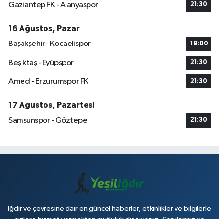
Gaziantep FK - Alanyaspor
21:30
16 Ağustos, Pazar
Başakşehir - Kocaelispor
19:00
Beşiktaş - Eyüpspor
21:30
Amed - Erzurumspor FK
21:30
17 Ağustos, Pazartesi
Samsunspor - Göztepe
21:30
Iğdır ve çevresine dair en güncel haberler, etkinlikler ve bilgilerle