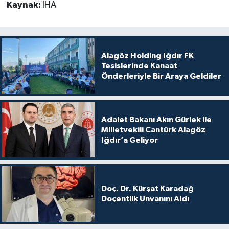
Kaynak:
İHA
Alagöz Holding Iğdır FK
Tesislerinde Kanaat
Önderleriyle Bir Araya Geldiler
Adalet Bakanı Akın Gürlek ile
Milletvekili Cantürk Alagöz
Iğdır’a Geliyor
Doç. Dr. Kürşat Karadağ
Doçentlik Unvanını Aldı