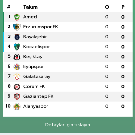
#
Takım
O
P
1
Amed
0
0
2
Erzurumspor FK
0
0
3
Başakşehir
0
0
4
Kocaelispor
0
0
5
Beşiktaş
0
0
6
Eyüpspor
0
0
7
Galatasaray
0
0
8
Çorum FK
0
0
9
Gaziantep FK
0
0
10
Alanyaspor
0
0
Detaylar için tıklayın