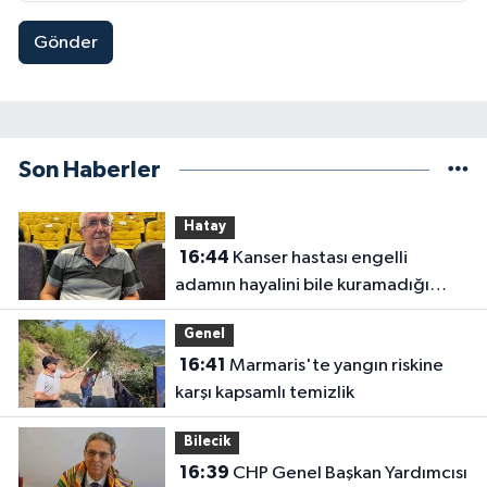
Gönder
Son Haberler
Hatay
16:44
Kanser hastası engelli
adamın hayalini bile kuramadığı
evine kavuşunca döktüğü gözyaşı
Genel
duygulandırdı
16:41
Marmaris'te yangın riskine
karşı kapsamlı temizlik
Bilecik
16:39
CHP Genel Başkan Yardımcısı