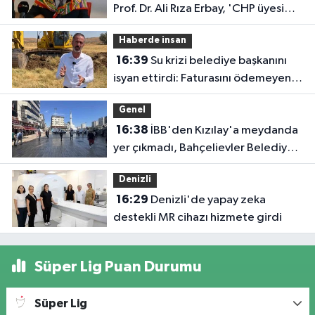
Prof. Dr. Ali Rıza Erbay, 'CHP üyesi
olmak inanç ister, emek ister, yürek
Haberde insan
ister'
16:39
Su krizi belediye başkanını
isyan ettirdi: Faturasını ödemeyen
vatandaşlara böyle seslendi
Genel
16:38
İBB'den Kızılay'a meydanda
yer çıkmadı, Bahçelievler Belediyesi
yer tahsis etti
Denizli
16:29
Denizli'de yapay zeka
destekli MR cihazı hizmete girdi
Süper Lig Puan Durumu
Süper Lig