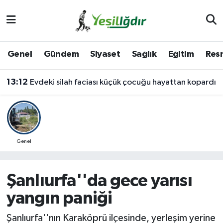
Iğdır Nöbetçi Eczaneler
Genel
Gündem
Siyaset
Sağlık
Eğitim
Resm
Iğdır Hava Durumu
13:12
Evdeki silah faciası küçük çocuğu hayattan kopardı
İğdir Namaz Vakitleri
Iğdır Trafik Yoğunluk Haritası
Süper Lig Puan Durumu ve Fikstür
Genel
Tüm Manşetler
Şanlıurfa''da gece yarısı
Son Dakika Haberleri
yangın paniği
Haber Arşivi
Şanlıurfa''nın Karaköprü ilçesinde, yerleşim yerine