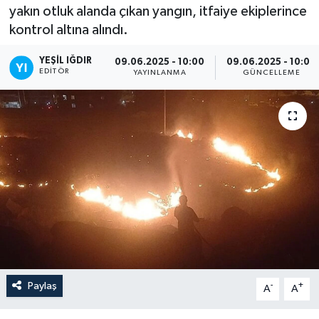
yakın otluk alanda çıkan yangın, itfaiye ekiplerince
kontrol altına alındı.
YEŞIL IĞDIR
09.06.2025 - 10:00
09.06.2025 - 10:00
EDITÖR
YAYINLANMA
GÜNCELLEME
Paylaş
-
+
A
A