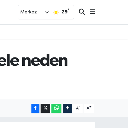
°
29
Merkez
sele neden
-
+
A
A