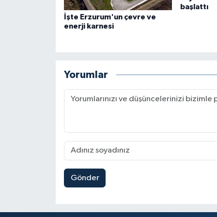
başlattı
İşte Erzurum'un çevre ve
enerji karnesi
Yorumlar
Gönder