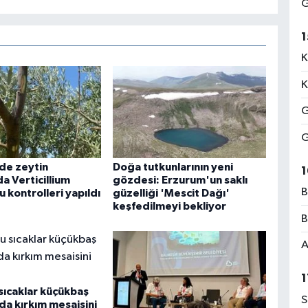
G
1
K
K
G
G
de zeytin
Doğa tutkunlarının yeni
1
a Verticillium
gözdesi: Erzurum'un saklı
B
 kontrolleri yapıldı
güzelliği 'Mescit Dağı'
keşfedilmeyi bekliyor
B
A
1
sıcaklar küçükbaş
S
da kırkım mesaisini