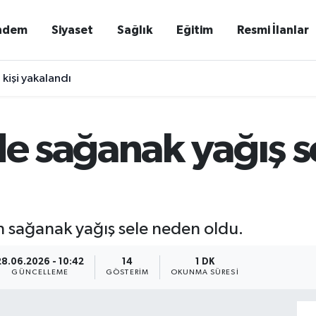
ndem
Siyaset
Sağlık
Eğitim
Resmi İlanlar
 kişi yakalandı
de sağanak yağış 
lan sağanak yağış sele neden oldu.
28.06.2026 - 10:42
14
1 DK
GÜNCELLEME
GÖSTERIM
OKUNMA SÜRESI