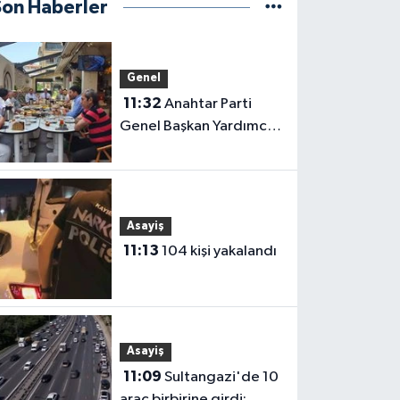
Son Haberler
Genel
11:32
Anahtar Parti
Genel Başkan Yardımcısı
Demiröz, Iğdır’da Basın
Mensuplarıyla Buluştu
Asayiş
11:13
104 kişi yakalandı
Asayiş
11:09
Sultangazi'de 10
araç birbirine girdi: