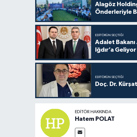
Alagöz Holding
Önderleriyle B
EDITÖRÜN SEÇTIĞI
Adalet Bakanı 
Iğdır’a Geliyor
EDITÖRÜN SEÇTIĞI
Doç. Dr. Kürşa
EDITÖR HAKKINDA
Hatem POLAT