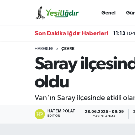
Genel
Gü
Iğdır Nöbetçi Eczaneler
Son Dakika Iğdır Haberleri
11:13
104
Iğdır Hava Durumu
HABERLER
ÇEVRE
İğdir Namaz Vakitleri
Saray ilçesin
Iğdır Trafik Yoğunluk Haritası
oldu
Süper Lig Puan Durumu ve Fikstür
Van'ın Saray ilçesinde etkili o
Tüm Manşetler
HATEM POLAT
28.06.2026 - 09:09
Son Dakika Haberleri
EDITÖR
YAYINLANMA
Haber Arşivi