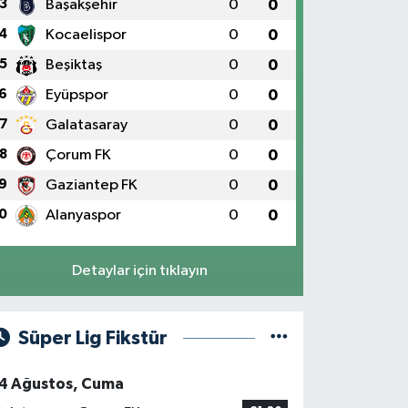
döndü
3
Başakşehir
0
0
4
Kocaelispor
0
0
5
Beşiktaş
0
0
6
Eyüpspor
0
0
7
Galatasaray
0
0
8
Çorum FK
0
0
9
Gaziantep FK
0
0
0
Alanyaspor
0
0
Detaylar için tıklayın
Süper Lig Fikstür
4 Ağustos, Cuma