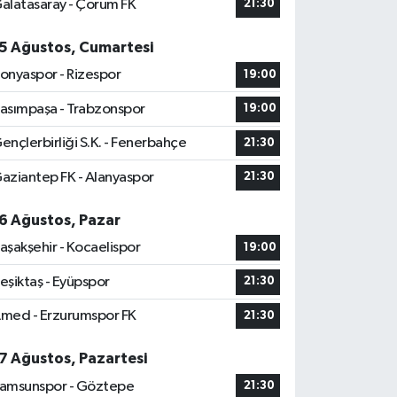
alatasaray - Çorum FK
21:30
5 Ağustos, Cumartesi
onyaspor - Rizespor
19:00
asımpaşa - Trabzonspor
19:00
ençlerbirliği S.K. - Fenerbahçe
21:30
aziantep FK - Alanyaspor
21:30
6 Ağustos, Pazar
aşakşehir - Kocaelispor
19:00
eşiktaş - Eyüpspor
21:30
med - Erzurumspor FK
21:30
7 Ağustos, Pazartesi
amsunspor - Göztepe
21:30