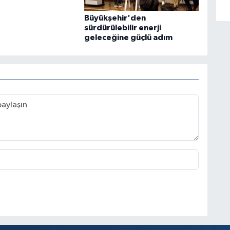
Büyükşehir'den
sürdürülebilir enerji
geleceğine güçlü adım