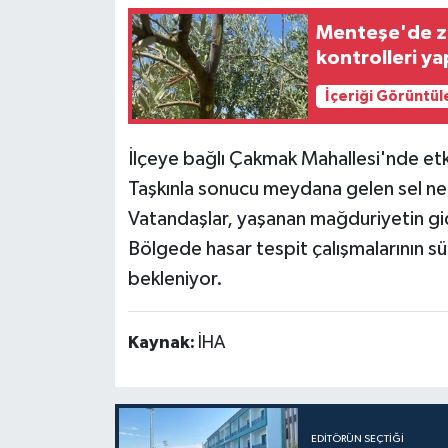
Menteşe'de ze
kontrolleri ya
İçeriği Görüntül
İlçeye bağlı Çakmak Mahallesi'nde etki
Taşkınla sonucu meydana gelen sel nede
Vatandaşlar, yaşanan mağduriyetin gide
Bölgede hasar tespit çalışmalarının s
bekleniyor.
Kaynak:
İHA
EDITÖRÜN SEÇTIĞI