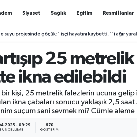
ndem
Siyaset
Sağlık
Eğitim
Resmi İlanlar
e suyu projesinde göçük: 1 işçi hayatını kaybetti, 1'i ağır yaral
artışıp 25 metrelik
tte ikna edilebildi
 bir kişi, 25 metrelik falezlerin ucuna gelip 
pılan ikna çabaları sonucu yaklaşık 2,5 saa
enim suçum seni sevmek mi? Cümle aleme rez
04.2025 - 09:29
670
GÜNCELLEME
GÖSTERIM