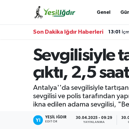
Genel
Gü
Iğdır Nöbetçi Eczaneler
Son Dakika Iğdır Haberleri
13:01
İçm
Iğdır Hava Durumu
Sevgilisiyle t
İğdir Namaz Vakitleri
Iğdır Trafik Yoğunluk Haritası
çıktı, 2,5 saa
Süper Lig Puan Durumu ve Fikstür
Antalya''da sevgilisiyle tartışan
sevgilisi ve polis tarafından ya
Tüm Manşetler
ikna edilen adama sevgilisi, "B
Son Dakika Haberleri
YEŞIL IĞDIR
30.04.2025 - 09:29
30.
EDITÖR
YAYINLANMA
Haber Arşivi