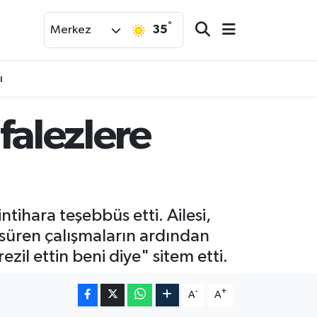
°
35
Merkez
ı
 falezlere
intihara teşebbüs etti. Ailesi,
t süren çalışmaların ardından
il ettin beni diye" sitem etti.
-
+
A
A