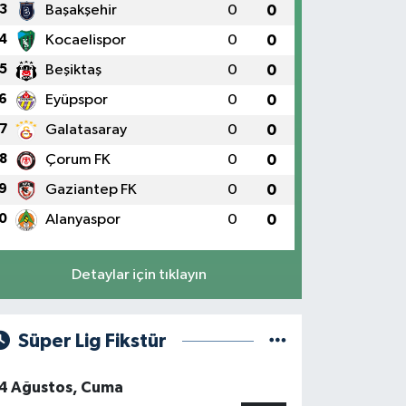
3
Başakşehir
0
0
4
Kocaelispor
0
0
5
Beşiktaş
0
0
6
Eyüpspor
0
0
7
Galatasaray
0
0
8
Çorum FK
0
0
9
Gaziantep FK
0
0
0
Alanyaspor
0
0
Detaylar için tıklayın
Süper Lig Fikstür
4 Ağustos, Cuma