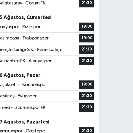
alatasaray - Çorum FK
21:30
5 Ağustos, Cumartesi
onyaspor - Rizespor
19:00
asımpaşa - Trabzonspor
19:00
ençlerbirliği S.K. - Fenerbahçe
21:30
aziantep FK - Alanyaspor
21:30
6 Ağustos, Pazar
aşakşehir - Kocaelispor
19:00
eşiktaş - Eyüpspor
21:30
med - Erzurumspor FK
21:30
7 Ağustos, Pazartesi
amsunspor - Göztepe
21:30