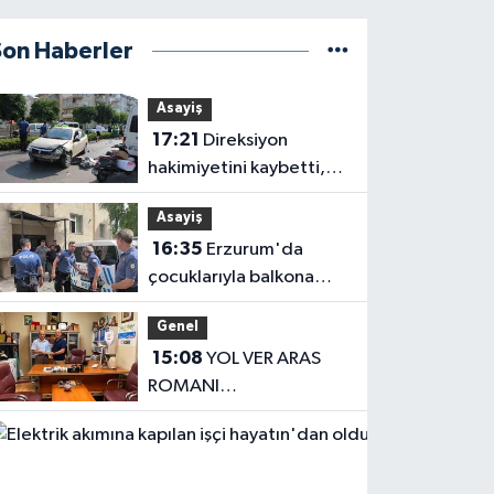
Son Haberler
Asayiş
17:21
Direksiyon
hakimiyetini kaybetti,
karşı şeritteki otomobile
Asayiş
çarptı
16:35
Erzurum'da
çocuklarıyla balkona
çıkan uzaklaştırma
Genel
kararlı koca ikna edildi
15:08
YOL VER ARAS
ROMANI
OKUYUCUSUYLA
Haberler
BULUŞTU
13:04