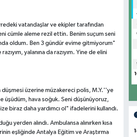
vredeki vatandaşlar ve ekipler tarafından
beni cümle aleme rezil ettin. Benim suçum seni
ında oldum. Ben 3 gündür evime gitmiyorum"
 razıyım, yalanına da razıyım. Yine de elini
1
nın düşmesi üzerine müzakereci polis, M.Y.''ye
le üşüdüm, hava soğuk. Seni düşünüyoruz,
ize biraz daha yardımcı ol" ifadelerini kullandı.
nduğu yerden alındı. Ambulansa alınırken kısa
1
lerinin eşliğinde Antalya Eğitim ve Araştırma