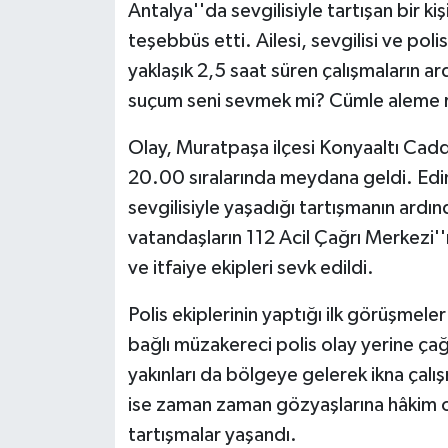
Antalya''da sevgilisiyle tartışan bir kiş
teşebbüs etti. Ailesi, sevgilisi ve poli
yaklaşık 2,5 saat süren çalışmaların a
suçum seni sevmek mi? Cümle aleme rez
Olay, Muratpaşa ilçesi Konyaaltı Cadd
20.00 sıralarında meydana geldi. Edini
sevgilisiyle yaşadığı tartışmanın ardın
vatandaşların 112 Acil Çağrı Merkezi''
ve itfaiye ekipleri sevk edildi.
Polis ekiplerinin yaptığı ilk görüşme
bağlı müzakereci polis olay yerine çağ
yakınları da bölgeye gelerek ikna çalış
ise zaman zaman gözyaşlarına hâkim 
tartışmalar yaşandı.