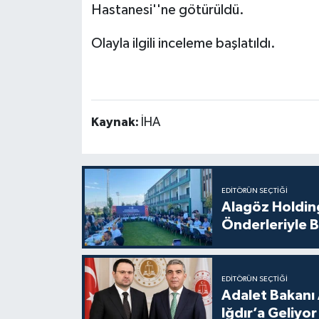
Hastanesi''ne götürüldü.
Olayla ilgili inceleme başlatıldı.
Kaynak:
İHA
EDITÖRÜN SEÇTIĞI
Alagöz Holding
Önderleriyle B
EDITÖRÜN SEÇTIĞI
Adalet Bakanı 
Iğdır’a Geliyor