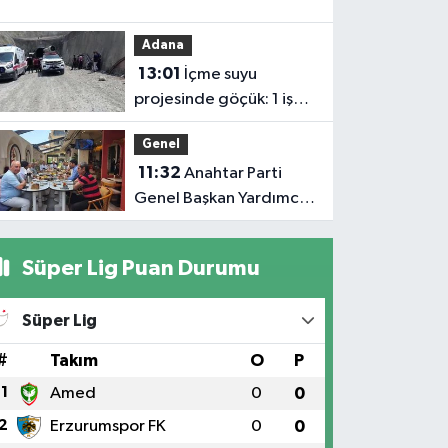
Elektrik
akımına
Adana
kapılan işçi
13:01
İçme suyu
hayatın'dan
projesinde göçük: 1 işçi
oldu
hayatını kaybetti, 1'i
Genel
ağır yaralı
11:32
Anahtar Parti
Genel Başkan Yardımcısı
Demiröz, Iğdır’da Basın
Mensuplarıyla Buluştu
Süper Lig Puan Durumu
Süper Lig
#
Takım
O
P
1
Amed
0
0
2
Erzurumspor FK
0
0