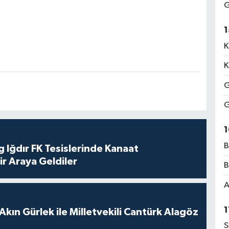
G
1
K
K
G
G
1
B
 Iğdır FK Tesislerinde Kanaat
ir Araya Geldiler
B
A
1
Akın Gürlek ile Milletvekili Cantürk Alagöz
S