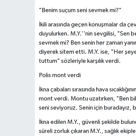
"Benim suçum seni sevmek mi?"
İkili arasında geçen konuşmalar da çe
duyulurken. M.Y.''nin sevgilisi, "Sen 
sevmek mi? Ben senin her zaman yan
diyerek sitem etti. M.Y. ise, "Her şeye
tuttum" sözleriyle karşılık verdi.
Polis mont verdi
İkna çabaları sırasında hava sıcaklığı
mont verdi. Montu uzatırken, "Ben bi
seni seviyoruz. Senin için buradayız, b
İkna edilen M.Y., güvenli şekilde bulu
süreli zorluk çıkaran M.Y., sağlık ekip