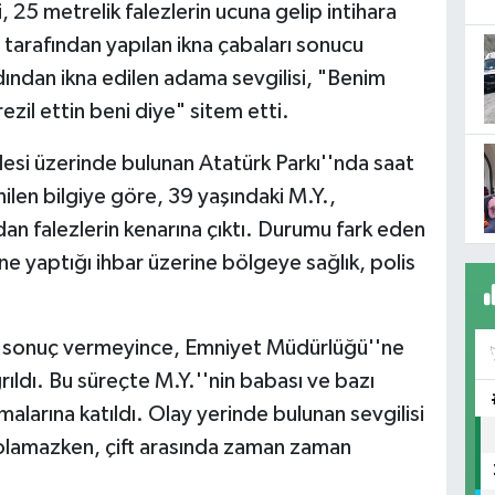
i, 25 metrelik falezlerin ucuna gelip intihara
s tarafından yapılan ikna çabaları sonucu
rdından ikna edilen adama sevgilisi, "Benim
il ettin beni diye" sitem etti.
esi üzerinde bulunan Atatürk Parkı''nda saat
len bilgiye göre, 39 yaşındaki M.Y.,
dan falezlerin kenarına çıktı. Durumu fark eden
ne yaptığı ihbar üzerine bölgeye sağlık, polis
ler sonuç vermeyince, Emniyet Müdürlüğü''ne
rıldı. Bu süreçte M.Y.''nin babası ve bazı
malarına katıldı. Olay yerinde bulunan sevgilisi
olamazken, çift arasında zaman zaman