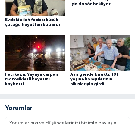
için donör bekliyor
Evdeki silah faciası küçük
çocuğu hayattan kopardı
Feci kaza: Yayaya çarpan
Asrı geride bıraktı, 101
motosikletli hayatını
yaşına komşularının
kaybetti
alkışlarıyla girdi
Yorumlar