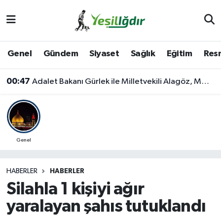
Iğdır Nöbetçi Eczaneler
Genel
Gündem
Siyaset
Sağlık
Eğitim
Resm
Iğdır Hava Durumu
00:47
Adalet Bakanı Gürlek ile Milletvekili Alagöz, MHP İl Başkanlığını Ziyaret Etti
İğdir Namaz Vakitleri
Iğdır Trafik Yoğunluk Haritası
Süper Lig Puan Durumu ve Fikstür
Genel
Tüm Manşetler
HABERLER
HABERLER
Silahla 1 kişiyi ağır
Son Dakika Haberleri
yaralayan şahıs tutuklandı
Haber Arşivi