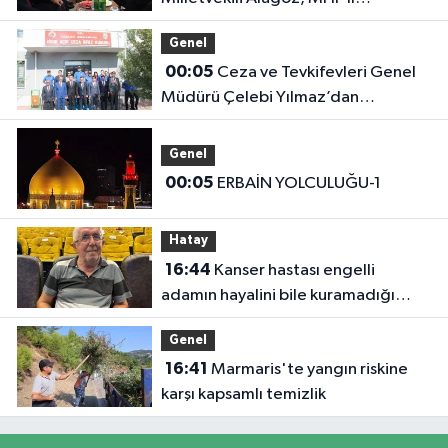
Başkanlığını Ziyaret Etti
Genel
00:05
Ceza ve Tevkifevleri Genel
Müdürü Çelebi Yılmaz’dan
Iğdır’daki Kurumlara Ziyaret ve
Üretim İncelemesi
Genel
00:05
ERBAİN YOLCULUĞU-1
Hatay
16:44
Kanser hastası engelli
adamın hayalini bile kuramadığı
evine kavuşunca döktüğü gözyaşı
Genel
duygulandırdı
16:41
Marmaris'te yangın riskine
karşı kapsamlı temizlik