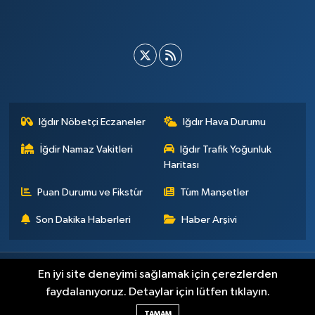
Iğdır Nöbetçi Eczaneler
Iğdır Hava Durumu
İğdir Namaz Vakitleri
Iğdır Trafik Yoğunluk
Haritası
Puan Durumu ve Fikstür
Tüm Manşetler
Son Dakika Haberleri
Haber Arşivi
Künye
İletişim
Çerez Politikası
Gizlilik ilkeleri
En iyi site deneyimi sağlamak için çerezlerden
faydalanıyoruz. Detaylar için lütfen tıklayın.
Haber Yazılımı:
TE Bilişim
TAMAM