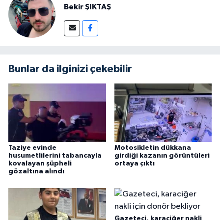
Bekir ŞIKTAŞ
Bunlar da ilginizi çekebilir
Taziye evinde
Motosikletin dükkana
husumetlilerini tabancayla
girdiği kazanın görüntüleri
kovalayan şüpheli
ortaya çıktı
gözaltına alındı
Gazeteci, karaciğer nakli