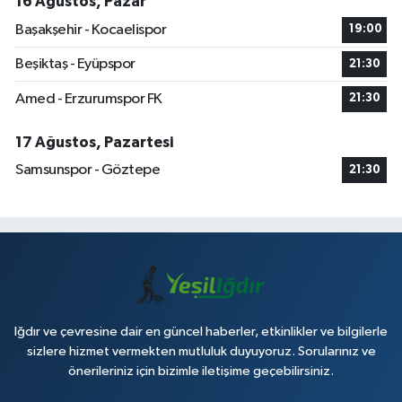
16 Ağustos, Pazar
Başakşehir - Kocaelispor
19:00
Beşiktaş - Eyüpspor
21:30
Amed - Erzurumspor FK
21:30
17 Ağustos, Pazartesi
Samsunspor - Göztepe
21:30
Iğdır ve çevresine dair en güncel haberler, etkinlikler ve bilgilerle
sizlere hizmet vermekten mutluluk duyuyoruz. Sorularınız ve
önerileriniz için bizimle iletişime geçebilirsiniz.