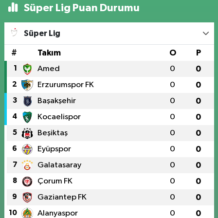
Süper Lig Puan Durumu
Süper Lig
#
Takım
O
P
1
Amed
0
0
2
Erzurumspor FK
0
0
3
Başakşehir
0
0
4
Kocaelispor
0
0
5
Beşiktaş
0
0
6
Eyüpspor
0
0
7
Galatasaray
0
0
8
Çorum FK
0
0
9
Gaziantep FK
0
0
10
Alanyaspor
0
0