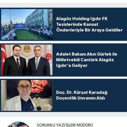
Alagöz Holding Iğdır FK
Tesislerinde Kanaat
Önderleriyle Bir Araya Geldiler
Adalet Bakanı Akın Gürlek ile
Milletvekili Cantürk Alagöz
Iğdır’a Geliyor
Doç. Dr. Kürşat Karadağ
Doçentlik Unvanını Aldı
SORUMLU YAZI İŞLERI MÜDÜRÜ