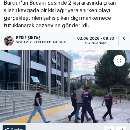
Burdur'un Bucak ilçesinde 2 kişi arasında çıkan
silahlı kavgada bir kişi ağır yaralanırken olayı
gerçekleştirilen şahıs çıkarıldığı mahkemece
tutuklanarak cezaevine gönderildi.
BEKIR ŞIKTAŞ
02.06.2026 - 09:33
02.
SORUMLU YAZI İŞLERI MÜDÜRÜ
YAYINLANMA
Paylaş
-
+