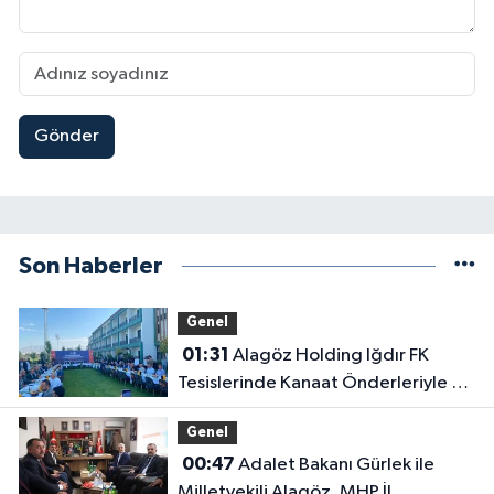
Gönder
Son Haberler
Genel
01:31
Alagöz Holding Iğdır FK
Tesislerinde Kanaat Önderleriyle Bir
Araya Geldiler
Genel
00:47
Adalet Bakanı Gürlek ile
Milletvekili Alagöz, MHP İl