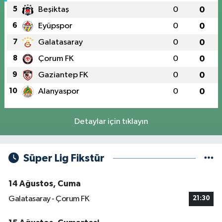
5
Beşiktaş
0
0
6
Eyüpspor
0
0
7
Galatasaray
0
0
8
Çorum FK
0
0
9
Gaziantep FK
0
0
10
Alanyaspor
0
0
Detaylar için tıklayın
Süper Lig Fikstür
14 Ağustos, Cuma
Galatasaray - Çorum FK
21:30