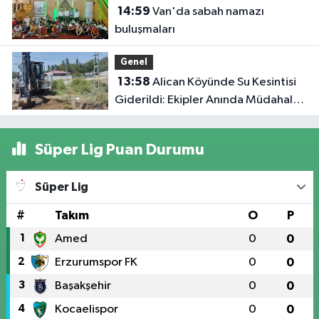
14:59
Van'da sabah namazı
buluşmaları
Genel
13:58
Alican Köyünde Su Kesintisi
Giderildi: Ekipler Anında Müdahale
Etti
Süper Lig Puan Durumu
Süper Lig
#
Takım
O
P
1
Amed
0
0
2
Erzurumspor FK
0
0
3
Başakşehir
0
0
4
Kocaelispor
0
0