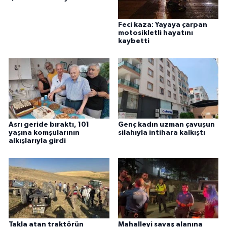
Feci kaza: Yayaya çarpan
motosikletli hayatını
kaybetti
Asrı geride bıraktı, 101
Genç kadın uzman çavuşun
yaşına komşularının
silahıyla intihara kalkıştı
alkışlarıyla girdi
Takla atan traktörün
Mahalleyi savaş alanına