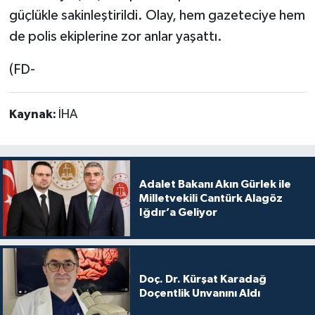
güçlükle sakinleştirildi. Olay, hem gazeteciye hem
de polis ekiplerine zor anlar yaşattı.
(FD-
Kaynak:
İHA
Adalet Bakanı Akın Gürlek ile
Milletvekili Cantürk Alagöz
Iğdır’a Geliyor
Doç. Dr. Kürşat Karadağ
Doçentlik Unvanını Aldı