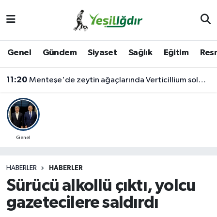
Iğdır Nöbetçi Eczaneler
Genel
Gündem
Siyaset
Sağlık
Eğitim
Resm
Iğdır Hava Durumu
11:20
Menteşe'de zeytin ağaçlarında Verticillium solgunluğu kontrolleri yapıldı
İğdir Namaz Vakitleri
Iğdır Trafik Yoğunluk Haritası
Süper Lig Puan Durumu ve Fikstür
Genel
Tüm Manşetler
HABERLER
HABERLER
Sürücü alkollü çıktı, yolcu
Son Dakika Haberleri
gazetecilere saldırdı
Haber Arşivi