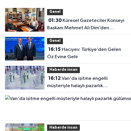
Genel
01:30
Küresel Gazeteciler Konseyi
Başkanı Mehmet Ali Dim’den
Gazetemize Ziyaret
Genel
16:15
Hacıyev: Türkiye’den Gelen
Öz Evine Gelir
Haberde insan
16:12
Van'da işitme engelli
müşteriyle halaylı pazarlık
gülümsetti
Haberde insan