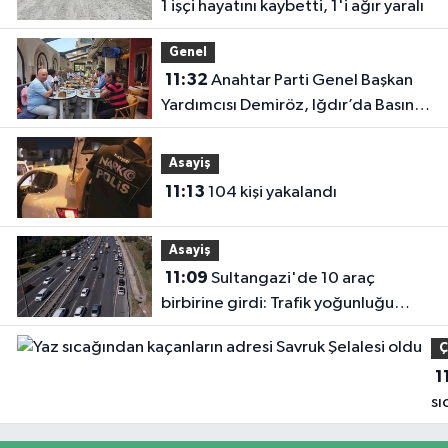
1 işçi hayatını kaybetti, 1'i ağır yaralı
oldu
Genel
11:32
Anahtar Parti Genel Başkan
Yardımcısı Demiröz, Iğdır’da Basın
Mensuplarıyla Buluştu
Asayiş
11:13
104 kişi yakalandı
Asayiş
11:09
Sultangazi'de 10 araç
birbirine girdi: Trafik yoğunluğu
havadan görüntülendi
Ç
1
sı
ka