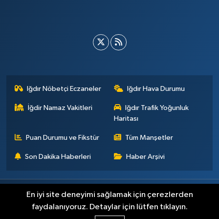
Iğdır Nöbetçi Eczaneler
Iğdır Hava Durumu
İğdir Namaz Vakitleri
Iğdır Trafik Yoğunluk
Haritası
Puan Durumu ve Fikstür
Tüm Manşetler
Son Dakika Haberleri
Haber Arşivi
Künye
İletişim
Çerez Politikası
Gizlilik ilkeleri
En iyi site deneyimi sağlamak için çerezlerden
faydalanıyoruz. Detaylar için lütfen tıklayın.