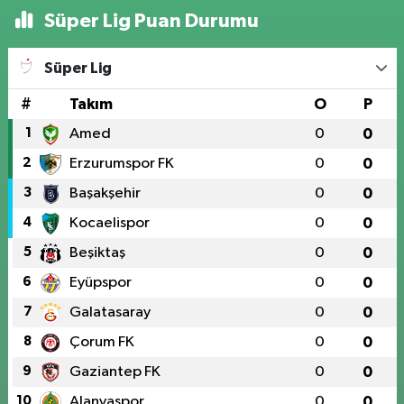
ad
Süper Lig Puan Durumu
Sa
Şe
Süper Lig
ol
#
Takım
O
P
1
Amed
0
0
2
Erzurumspor FK
0
0
3
Başakşehir
0
0
4
Kocaelispor
0
0
5
Beşiktaş
0
0
6
Eyüpspor
0
0
7
Galatasaray
0
0
8
Çorum FK
0
0
9
Gaziantep FK
0
0
10
Alanyaspor
0
0