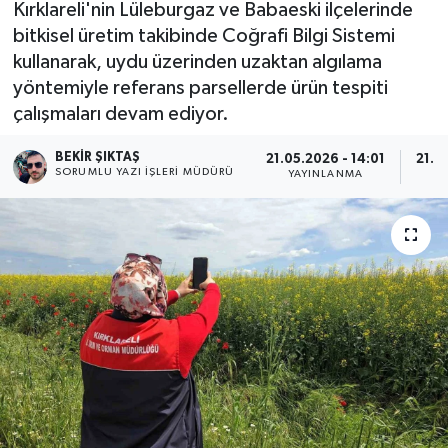
Kırklareli'nin Lüleburgaz ve Babaeski ilçelerinde
bitkisel üretim takibinde Coğrafi Bilgi Sistemi
kullanarak, uydu üzerinden uzaktan algılama
yöntemiyle referans parsellerde ürün tespiti
çalışmaları devam ediyor.
BEKIR ŞIKTAŞ
21.05.2026 - 14:01
21.0
SORUMLU YAZI İŞLERI MÜDÜRÜ
YAYINLANMA
G