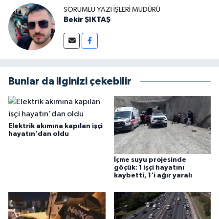
SORUMLU YAZI İŞLERI MÜDÜRÜ
Bekir ŞIKTAŞ
Bunlar da ilginizi çekebilir
Elektrik akımına kapılan işçi
hayatın'dan oldu
İçme suyu projesinde
göçük: 1 işçi hayatını
kaybetti, 1'i ağır yaralı