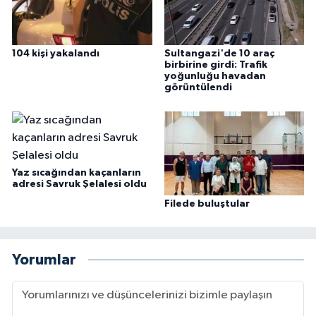
104 kişi yakalandı
Sultangazi'de 10 araç
birbirine girdi: Trafik
yoğunluğu havadan
görüntülendi
Yaz sıcağından kaçanların
adresi Savruk Şelalesi oldu
Filede buluştular
Yorumlar