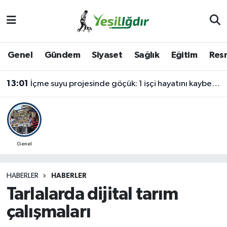
Iğdır Nöbetçi Eczaneler
Genel
Gündem
Siyaset
Sağlık
Eğitim
Resm
Iğdır Hava Durumu
13:01
İçme suyu projesinde göçük: 1 işçi hayatını kaybetti, 1'i ağır yaralı
İğdir Namaz Vakitleri
Iğdır Trafik Yoğunluk Haritası
Süper Lig Puan Durumu ve Fikstür
Genel
Tüm Manşetler
HABERLER
HABERLER
Tarlalarda dijital tarım
Son Dakika Haberleri
çalışmaları
Haber Arşivi