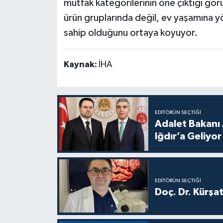
mutfak kategorilerinin öne çıktığı görülü
ürün gruplarında değil, ev yaşamına yö
sahip olduğunu ortaya koyuyor.
Kaynak:
İHA
EDITÖRÜN SEÇTIĞI
Adalet Bakanı 
Iğdır’a Geliyor
EDITÖRÜN SEÇTIĞI
Doç. Dr. Kürşa