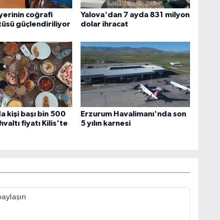
yerinin coğrafi
Yalova'dan 7 ayda 831 milyon
tüsü güçlendiriliyor
dolar ihracat
 kişi başı bin 500
Erzurum Havalimanı'nda son
valtı fiyatı Kilis'te
5 yılın karnesi