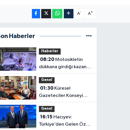
-
+
A
A
Son Haberler
Haberler
08:20
Motosikletin
dükkana girdiği kazanın
görüntüleri ortaya çıktı
Genel
01:30
Küresel
Gazeteciler Konseyi
Başkanı Mehmet Ali
Genel
Dim’den Gazetemize
16:15
Hacıyev:
Ziyaret
Türkiye’den Gelen Öz