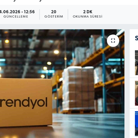
4.06.2026 - 12:56
20
2 DK
GÜNCELLEME
GÖSTERIM
OKUNMA SÜRESI