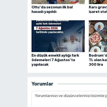
Oltu'da sezonun ilk bal
Kars grav
hasadı yapıldı
işaret sta
En düşük emekli aylığı fark
Bodrum'da
ödemeleri 7 Ağustos'ta
TL olan kah
yapılacak
300 lira
Yorumlar