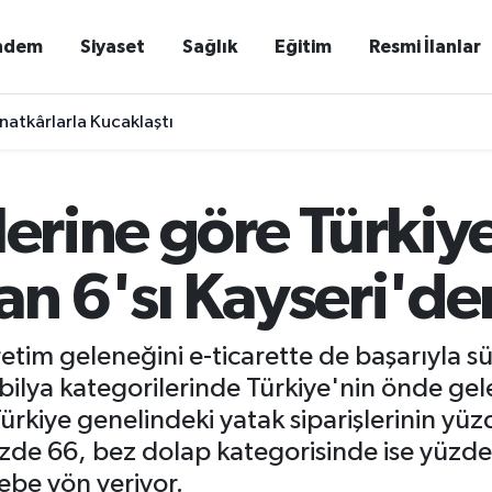
ndem
Siyaset
Sağlık
Eğitim
Resmi İlanlar
natkârlarla Kucaklaştı
lerine göre Türkiye
an 6'sı Kayseri'de
etim geleneğini e-ticarette de başarıyla sü
bilya kategorilerinde Türkiye'nin önde gel
ürkiye genelindeki yatak siparişlerinin yüzd
üzde 66, bez dolap kategorisinde ise yüzd
ebe yön veriyor.