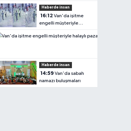
Evine Gelir
Haberde insan
16:12
Van'da işitme
engelli müşteriyle
halaylı pazarlık
gülümsetti
Haberde insan
14:59
Van'da sabah
namazı buluşmaları