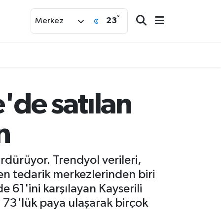
°
23
Merkez
'de satılan
n
rdürüyor. Trendyol verileri,
en tedarik merkezlerinden biri
e 61'ini karşılayan Kayserili
e 73'lük paya ulaşarak birçok