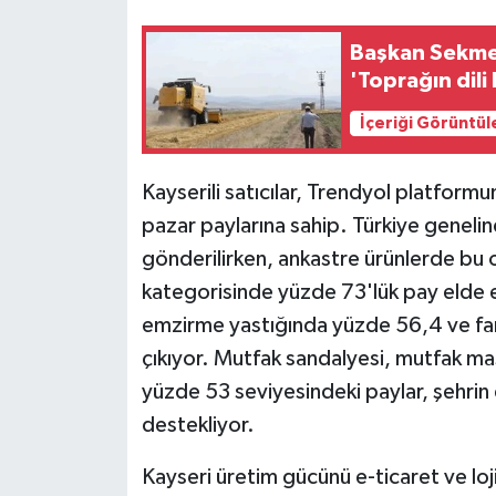
Başkan Sekmen
'Toprağın dili
İçeriği Görüntül
Kayserili satıcılar, Trendyol platform
pazar paylarına sahip. Türkiye genelin
gönderilirken, ankastre ürünlerde bu 
kategorisinde yüzde 73'lük pay elde e
emzirme yastığında yüzde 56,4 ve fanlı
çıkıyor. Mutfak sandalyesi, mutfak ma
yüzde 53 seviyesindeki paylar, şehri
destekliyor.
Kayseri üretim gücünü e-ticaret ve loj