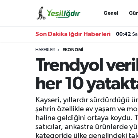
Genel
Gü
Iğdır Nöbetçi Eczaneler
Son Dakika Iğdır Haberleri
00:42
Sa
Iğdır Hava Durumu
HABERLER
EKONOMI
İğdir Namaz Vakitleri
Trendyol veri
Iğdır Trafik Yoğunluk Haritası
her 10 yatakt
Süper Lig Puan Durumu ve Fikstür
Kayseri, yıllardır sürdürdüğü ür
Tüm Manşetler
şehrin özellikle ev yaşam ve mo
haline geldiğini ortaya koydu. T
Son Dakika Haberleri
satıcılar, ankastre ürünlerde y
Haber Arşivi
kategoride ülke genelindeki tal