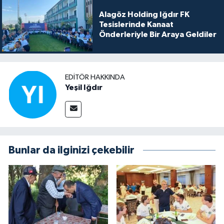
Alagöz Holding Iğdır FK
Tesislerinde Kanaat
Önderleriyle Bir Araya Geldiler
EDITÖR HAKKINDA
Yeşil Iğdır
Bunlar da ilginizi çekebilir