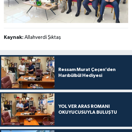
Kaynak:
Allahverdi Şıktaş
Ressam Murat Çeçen’den
Harıbülbül Hediyesi
YOL VER ARAS ROMANI
OKUYUCUSUYLA BULUŞTU