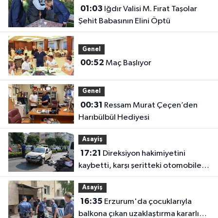
01:03
Iğdır Valisi M. Fırat Taşolar
Şehit Babasının Elini Öptü
Genel
00:52
Maç Başlıyor
Genel
00:31
Ressam Murat Çeçen’den
Harıbülbül Hediyesi
Asayiş
17:21
Direksiyon hakimiyetini
kaybetti, karşı şeritteki otomobile
çarptı
Asayiş
16:35
Erzurum'da çocuklarıyla
balkona çıkan uzaklaştırma kararlı