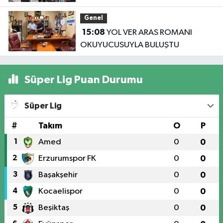
koca ikna edildi
Genel
15:08
YOL VER ARAS ROMANI
OKUYUCUSUYLA BULUŞTU
Süper Lig Puan Durumu
Süper Lig
#
Takım
O
P
1
Amed
0
0
2
Erzurumspor FK
0
0
3
Başakşehir
0
0
4
Kocaelispor
0
0
5
Beşiktaş
0
0