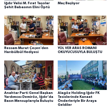
Iğdır Valisi M. Fırat Taşolar
Maç Başlıyor
Şehit Babasının Elini Öptü
Ressam Murat Çeçen’den
YOL VER ARAS ROMANI
Harıbülbül Hediyesi
OKUYUCUSUYLA BULUŞTU
Anahtar Parti Genel Başkan
Alagöz Holding Iğdır FK
Yardımcısı Demiröz, Iğdır’da
Tesislerinde Kanaat
Basın Mensuplarıyla Buluştu
Önderleriyle Bir Araya
Geldiler