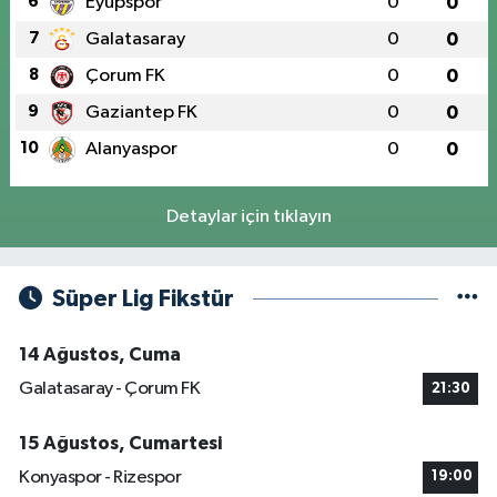
6
Eyüpspor
0
0
7
Galatasaray
0
0
8
Çorum FK
0
0
9
Gaziantep FK
0
0
10
Alanyaspor
0
0
Detaylar için tıklayın
Süper Lig Fikstür
14 Ağustos, Cuma
Galatasaray - Çorum FK
21:30
15 Ağustos, Cumartesi
Konyaspor - Rizespor
19:00