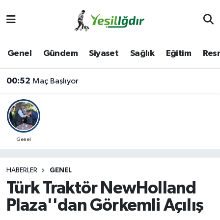
Iğdır Nöbetçi Eczaneler
Genel
Gündem
Siyaset
Sağlık
Eğitim
Resm
Iğdır Hava Durumu
00:52
Maç Başlıyor
İğdir Namaz Vakitleri
Iğdır Trafik Yoğunluk Haritası
Süper Lig Puan Durumu ve Fikstür
Genel
Tüm Manşetler
HABERLER
GENEL
Türk Traktör NewHolland
Son Dakika Haberleri
Plaza''dan Görkemli Açılış
Haber Arşivi