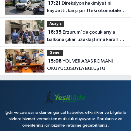
17:21
Direksiyon hakimiyetini
kaybetti, karşı şeritteki otomobile
çarptı
Asayiş
16:35
Erzurum'da çocuklarıyla
balkona çıkan uzaklaştırma kararlı
koca ikna edildi
Genel
15:08
YOL VER ARAS ROMANI
OKUYUCUSUYLA BULUŞTU
Iğdır ve çevresine dair en güncel haberler, etkinlikler ve bilgilerle
sizlere hizmet vermekten mutluluk duyuyoruz. Sorularınız ve
önerileriniz için bizimle iletişime geçebilirsiniz.