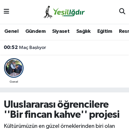
Iğdır Nöbetçi Eczaneler
Genel
Gündem
Siyaset
Sağlık
Eğitim
Resm
Iğdır Hava Durumu
00:52
Maç Başlıyor
İğdir Namaz Vakitleri
Iğdır Trafik Yoğunluk Haritası
Süper Lig Puan Durumu ve Fikstür
Genel
Tüm Manşetler
Uluslararası öğrencilere
Son Dakika Haberleri
''Bir fincan kahve'' projesi
Haber Arşivi
Kültürümüzün en güzel örneklerinden biri olan