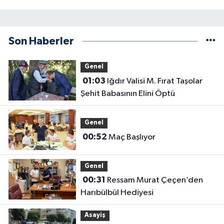
Son Haberler
Genel
01:03
Iğdır Valisi M. Fırat Taşolar
Şehit Babasının Elini Öptü
Genel
00:52
Maç Başlıyor
Genel
00:31
Ressam Murat Çeçen’den
Harıbülbül Hediyesi
Asayiş