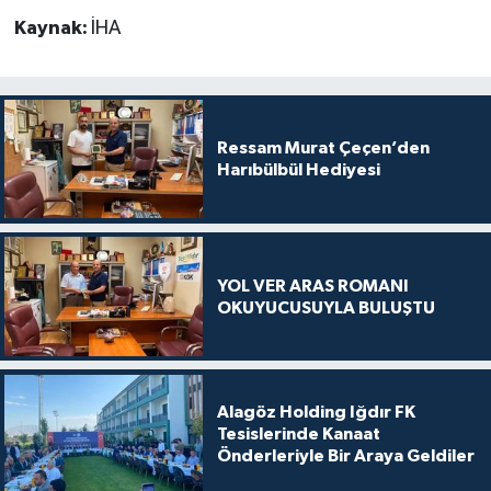
Kaynak:
İHA
Ressam Murat Çeçen’den
Harıbülbül Hediyesi
YOL VER ARAS ROMANI
OKUYUCUSUYLA BULUŞTU
Alagöz Holding Iğdır FK
Tesislerinde Kanaat
Önderleriyle Bir Araya Geldiler