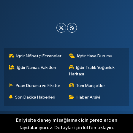
Iğdır Nöbetçi Eczaneler
Iğdır Hava Durumu
İğdir Namaz Vakitleri
Iğdır Trafik Yoğunluk
Haritası
Puan Durumu ve Fikstür
Tüm Manşetler
Son Dakika Haberleri
Haber Arşivi
Künye
İletişim
Çerez Politikası
Gizlilik ilkeleri
En iyi site deneyimi sağlamak için çerezlerden
faydalanıyoruz. Detaylar için lütfen tıklayın.