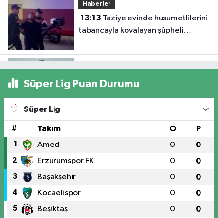
Haberler
13:13
Taziye evinde husumetlilerini
tabancayla kovalayan şüpheli
gözaltına alındı
Kars
Süper Lig Puan Durumu
12:55
Bakan Yumaklı Kars'ta
GEKİS'i tanıttı: Büyükbaş
Süper Lig
hayvancılıkta 'dijital kimlik' dönemi
#
Takım
O
P
başladı
Genel
1
Amed
0
0
12:23
Iğdır’da 850 Vatandaşa
2
Erzurumspor FK
0
0
Dolandırıcılık Uyarısı: “Polis ve Savcı
3
Başakşehir
0
0
Para İstemez”
4
Kocaelispor
0
0
5
Beşiktaş
0
0