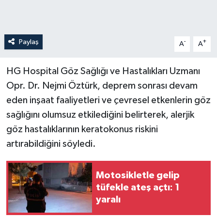
Paylaş
-
+
A
A
HG Hospital Göz Sağlığı ve Hastalıkları Uzmanı
Opr. Dr. Nejmi Öztürk, deprem sonrası devam
eden inşaat faaliyetleri ve çevresel etkenlerin göz
sağlığını olumsuz etkilediğini belirterek, alerjik
göz hastalıklarının keratokonus riskini
artırabildiğini söyledi.
Motosikletle gelip
tüfekle ateş açtı: 1
yaralı