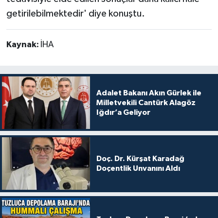
getirilebilmektedir' diye konuştu.
Kaynak:
İHA
Adalet Bakanı Akın Gürlek ile
Milletvekili Cantürk Alagöz
Iğdır’a Geliyor
Doç. Dr. Kürşat Karadağ
Doçentlik Unvanını Aldı