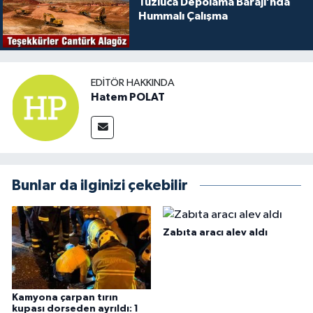
Tuzluca Depolama Barajı’nda
Hummalı Çalışma
EDITÖR HAKKINDA
Hatem POLAT
Bunlar da ilginizi çekebilir
Zabıta aracı alev aldı
Kamyona çarpan tırın
kupası dorseden ayrıldı: 1