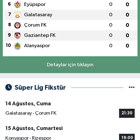
6
Eyüpspor
0
0
7
Galatasaray
0
0
8
Çorum FK
0
0
9
Gaziantep FK
0
0
10
Alanyaspor
0
0
Detaylar için tıklayın
Süper Lig Fikstür
14 Ağustos, Cuma
Galatasaray - Çorum FK
21:30
15 Ağustos, Cumartesi
Konyaspor - Rizespor
19:00