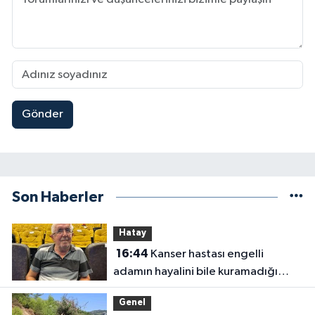
Gönder
Son Haberler
Hatay
16:44
Kanser hastası engelli
adamın hayalini bile kuramadığı
evine kavuşunca döktüğü gözyaşı
Genel
duygulandırdı