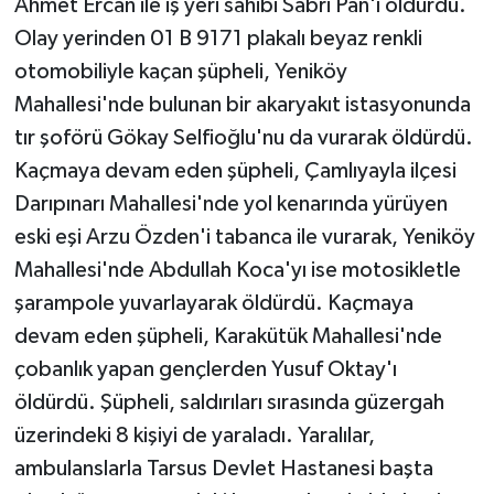
Ahmet Ercan ile iş yeri sahibi Sabri Pan'ı öldürdü.
Olay yerinden 01 B 9171 plakalı beyaz renkli
otomobiliyle kaçan şüpheli, Yeniköy
Mahallesi'nde bulunan bir akaryakıt istasyonunda
tır şoförü Gökay Selfioğlu'nu da vurarak öldürdü.
Kaçmaya devam eden şüpheli, Çamlıyayla ilçesi
Darıpınarı Mahallesi'nde yol kenarında yürüyen
eski eşi Arzu Özden'i tabanca ile vurarak, Yeniköy
Mahallesi'nde Abdullah Koca'yı ise motosikletle
şarampole yuvarlayarak öldürdü. Kaçmaya
devam eden şüpheli, Karakütük Mahallesi'nde
çobanlık yapan gençlerden Yusuf Oktay'ı
öldürdü. Şüpheli, saldırıları sırasında güzergah
üzerindeki 8 kişiyi de yaraladı. Yaralılar,
ambulanslarla Tarsus Devlet Hastanesi başta