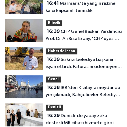
16:41
Marmaris'te yangın riskine
karşı kapsamlı temizlik
Bilecik
16:39
CHP Genel Başkan Yardımcısı
Prof. Dr. Ali Rıza Erbay, 'CHP üyesi
olmak inanç ister, emek ister, yürek
Haberde insan
ister'
16:39
Su krizi belediye başkanını
isyan ettirdi: Faturasını ödemeyen
vatandaşlara böyle seslendi
Genel
16:38
İBB'den Kızılay'a meydanda
yer çıkmadı, Bahçelievler Belediyesi
yer tahsis etti
Denizli
16:29
Denizli'de yapay zeka
destekli MR cihazı hizmete girdi