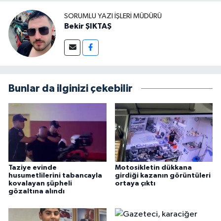
SORUMLU YAZI İŞLERI MÜDÜRÜ
Bekir ŞIKTAŞ
Bunlar da ilginizi çekebilir
Taziye evinde
Motosikletin dükkana
husumetlilerini tabancayla
girdiği kazanın görüntüleri
kovalayan şüpheli
ortaya çıktı
gözaltına alındı