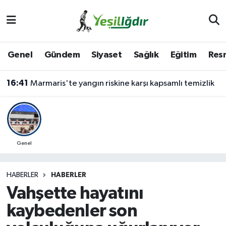
Iğdır Nöbetçi Eczaneler
Genel
Gündem
Siyaset
Sağlık
Eğitim
Resm
Iğdır Hava Durumu
16:41
Marmaris'te yangın riskine karşı kapsamlı temizlik
İğdir Namaz Vakitleri
Iğdır Trafik Yoğunluk Haritası
Süper Lig Puan Durumu ve Fikstür
Genel
Tüm Manşetler
HABERLER
HABERLER
Vahşette hayatını
Son Dakika Haberleri
kaybedenler son
Haber Arşivi