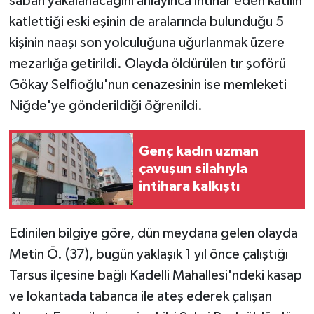
sabah yakalanacağını anlayınca intihar eden katilin
katlettiği eski eşinin de aralarında bulunduğu 5
kişinin naaşı son yolculuğuna uğurlanmak üzere
mezarlığa getirildi. Olayda öldürülen tır şoförü
Gökay Selfioğlu'nun cenazesinin ise memleketi
Niğde'ye gönderildiği öğrenildi.
Genç kadın uzman
çavuşun silahıyla
intihara kalkıştı
Edinilen bilgiye göre, dün meydana gelen olayda
Metin Ö. (37), bugün yaklaşık 1 yıl önce çalıştığı
Tarsus ilçesine bağlı Kadelli Mahallesi'ndeki kasap
ve lokantada tabanca ile ateş ederek çalışan