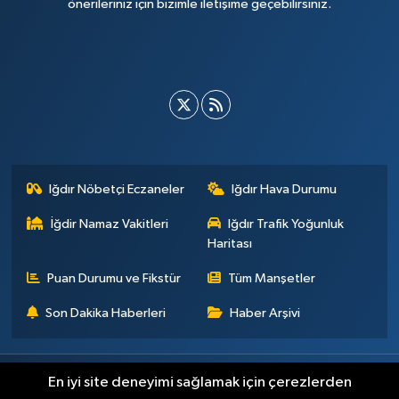
önerileriniz için bizimle iletişime geçebilirsiniz.
Iğdır Nöbetçi Eczaneler
Iğdır Hava Durumu
İğdir Namaz Vakitleri
Iğdır Trafik Yoğunluk
Haritası
Puan Durumu ve Fikstür
Tüm Manşetler
Son Dakika Haberleri
Haber Arşivi
Künye
İletişim
Çerez Politikası
Gizlilik ilkeleri
En iyi site deneyimi sağlamak için çerezlerden