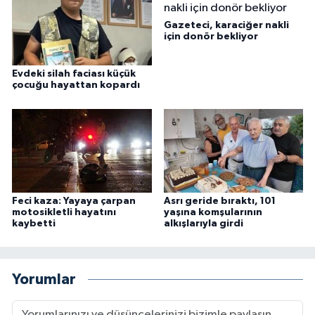
Gazeteci, karaciğer nakli
için donör bekliyor
Evdeki silah faciası küçük
çocuğu hayattan kopardı
Feci kaza: Yayaya çarpan
Asrı geride bıraktı, 101
motosikletli hayatını
yaşına komşularının
kaybetti
alkışlarıyla girdi
Yorumlar