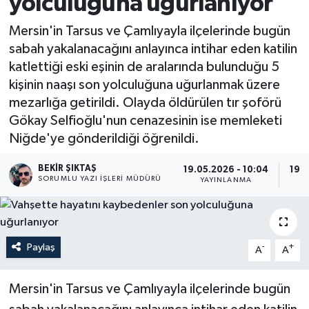
yolculuğuna uğurlanıyor
Mersin'in Tarsus ve Çamlıyayla ilçelerinde bugün
sabah yakalanacağını anlayınca intihar eden katilin
katlettiği eski eşinin de aralarında bulunduğu 5
kişinin naaşı son yolculuğuna uğurlanmak üzere
mezarlığa getirildi. Olayda öldürülen tır şoförü
Gökay Selfioğlu'nun cenazesinin ise memleketi
Niğde'ye gönderildiği öğrenildi.
BEKIR ŞIKTAŞ
19.05.2026 - 10:04
19.0
SORUMLU YAZI İŞLERI MÜDÜRÜ
YAYINLANMA
G
Paylaş
-
+
A
A
Mersin'in Tarsus ve Çamlıyayla ilçelerinde bugün