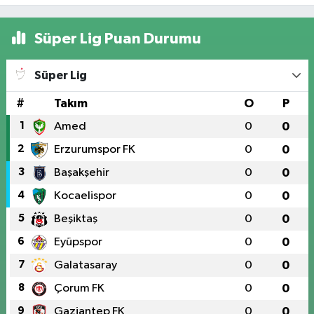
Süper Lig Puan Durumu
Süper Lig
#
Takım
O
P
1
Amed
0
0
2
Erzurumspor FK
0
0
3
Başakşehir
0
0
4
Kocaelispor
0
0
5
Beşiktaş
0
0
6
Eyüpspor
0
0
7
Galatasaray
0
0
8
Çorum FK
0
0
9
Gaziantep FK
0
0