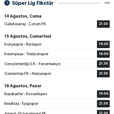
Süper Lig Fikstür
14 Ağustos, Cuma
Galatasaray - Çorum FK
21:30
15 Ağustos, Cumartesi
Konyaspor - Rizespor
19:00
Kasımpaşa - Trabzonspor
19:00
Gençlerbirliği S.K. - Fenerbahçe
21:30
Gaziantep FK - Alanyaspor
21:30
16 Ağustos, Pazar
Başakşehir - Kocaelispor
19:00
Beşiktaş - Eyüpspor
21:30
Amed - Erzurumspor FK
21:30