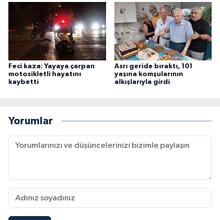
Feci kaza: Yayaya çarpan
Asrı geride bıraktı, 101
motosikletli hayatını
yaşına komşularının
kaybetti
alkışlarıyla girdi
Yorumlar