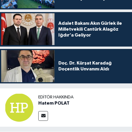
Adalet Bakanı Akın Gürlek ile
Milletvekili Cantürk Alagöz
Iğdır’a Geliyor
Doç. Dr. Kürşat Karadağ
Doçentlik Unvanını Aldı
EDITÖR HAKKINDA
Hatem POLAT