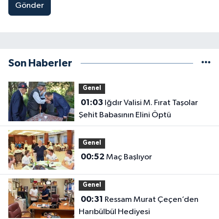
Gönder
Son Haberler
Genel
01:03
Iğdır Valisi M. Fırat Taşolar
Şehit Babasının Elini Öptü
Genel
00:52
Maç Başlıyor
Genel
00:31
Ressam Murat Çeçen’den
Harıbülbül Hediyesi