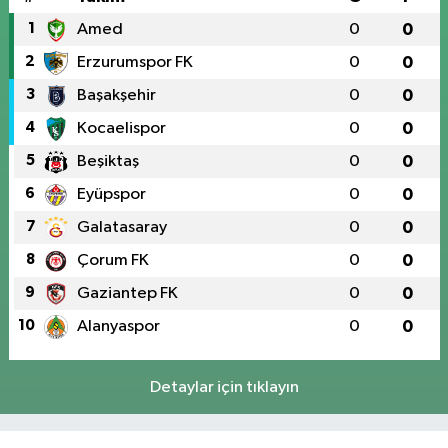
1
Amed
0
0
2
Erzurumspor FK
0
0
3
Başakşehir
0
0
4
Kocaelispor
0
0
5
Beşiktaş
0
0
6
Eyüpspor
0
0
7
Galatasaray
0
0
8
Çorum FK
0
0
9
Gaziantep FK
0
0
10
Alanyaspor
0
0
Detaylar için tıklayın