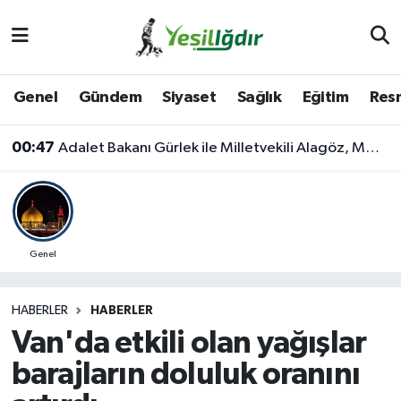
Iğdır Nöbetçi Eczaneler
Genel
Gündem
Siyaset
Sağlık
Eğitim
Resm
Iğdır Hava Durumu
00:47
Adalet Bakanı Gürlek ile Milletvekili Alagöz, MHP İl Başkanlığını Ziyaret Etti
İğdir Namaz Vakitleri
Iğdır Trafik Yoğunluk Haritası
Süper Lig Puan Durumu ve Fikstür
Genel
Tüm Manşetler
HABERLER
HABERLER
Van'da etkili olan yağışlar
Son Dakika Haberleri
barajların doluluk oranını
Haber Arşivi