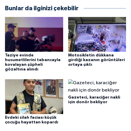
Bunlar da ilginizi çekebilir
Taziye evinde
Motosikletin dükkana
husumetlilerini tabancayla
girdiği kazanın görüntüleri
kovalayan şüpheli
ortaya çıktı
gözaltına alındı
Gazeteci, karaciğer nakli
için donör bekliyor
Evdeki silah faciası küçük
çocuğu hayattan kopardı