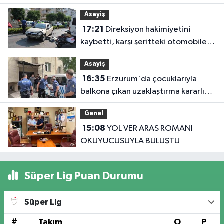
Asayiş
17:21
Direksiyon hakimiyetini
kaybetti, karşı şeritteki otomobile
çarptı
Asayiş
16:35
Erzurum'da çocuklarıyla
balkona çıkan uzaklaştırma kararlı
koca ikna edildi
Genel
15:08
YOL VER ARAS ROMANI
OKUYUCUSUYLA BULUŞTU
Süper Lig Puan Durumu
Süper Lig
#
Takım
O
P