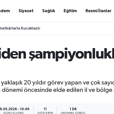
ndem
Siyaset
Sağlık
Eğitim
Resmi İlanlar
natkârlarla Kucaklaştı
ciden şampiyonlukl
yaklaşık 20 yıldır görev yapan ve çok sayı
n dönemi öncesinde elde edilen il ve bölge
9.05.2026 - 10:40
11
1 DK
GÜNCELLEME
GÖSTERIM
OKUNMA SÜRESI