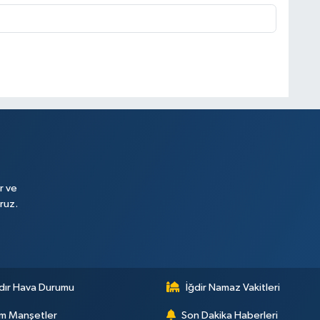
r ve
ruz.
dır Hava Durumu
İğdir Namaz Vakitleri
m Manşetler
Son Dakika Haberleri