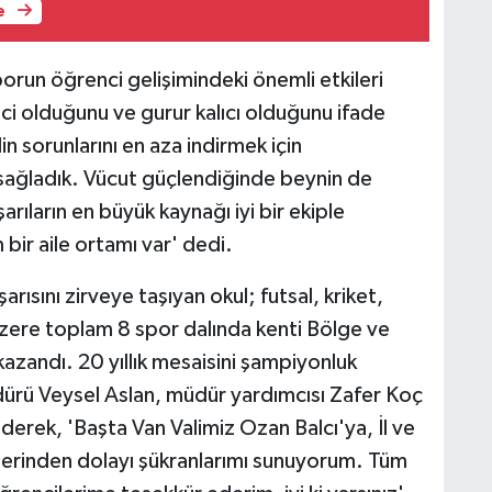
e
porun öğrenci gelişimindeki önemli etkileri
ici olduğunu ve gurur kalıcı olduğunu ifade
lin sorunlarını en aza indirmek için
 sağladık. Vücut güçlendiğinde beynin de
ıların en büyük kaynağı iyi bir ekiple
ir aile ortamı var' dedi.
ısını zirveye taşıyan okul; futsal, kriket,
üzere toplam 8 spor dalında kenti Bölge ve
kazandı. 20 yıllık mesaisini şampiyonluk
üdürü Veysel Aslan, müdür yardımcısı Zafer Koç
erek, 'Başta Van Valimiz Ozan Balcı'ya, İl ve
klerinden dolayı şükranlarımı sunuyorum. Tüm