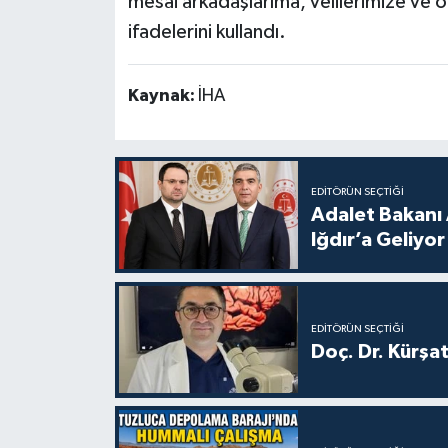
mesai arkadaşlarıma, velilerimize ve öğ
ifadelerini kullandı.
Kaynak:
İHA
EDITÖRÜN SEÇTIĞI
Adalet Bakanı 
Iğdır’a Geliyor
EDITÖRÜN SEÇTIĞI
Doç. Dr. Kürşa