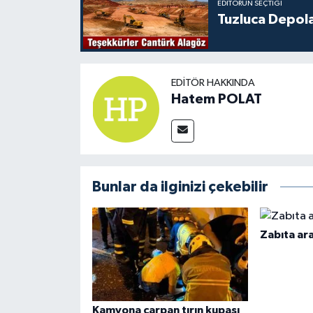
EDITÖRÜN SEÇTIĞI
Tuzluca Depol
EDITÖR HAKKINDA
Hatem POLAT
Bunlar da ilginizi çekebilir
Zabıta ara
Kamyona çarpan tırın kupası