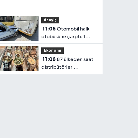
Gazeteci,
karaciğer
Asayiş
nakli için
11:06
Otomobil halk
donör
otobüsüne çarptı: 1
bekliyor
yaralı
Ekonomi
11:06
87 ülkeden saat
distribütörleri
İstanbul'da buluştu