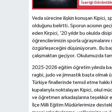
İçeriği Görüntül
Veda sürecine ilişkin konuşan Kipici, s
olduğunu belirtti. Sporun acısının geç
eden Kirpici, '20 yıldır bu okulda disip
öğrencilerimizin sporla uğraşmalarını
özgürleşeceğini düşünüyorum. Bu başar
çalışmaktan geçiyor. Okulumuzda tam b
2025-2026 eğitim öğretim yılında başar
ragbi, judo ve jimnastik başta olmak 
Türkiye finallerinde temsil etme hakkı 
kupalarıyla noktalayan Kipici, okul m
ve öğretmen arkadaşlarına teşekkür ed
İlçe Milli Eğitim Müdürlerimize deste