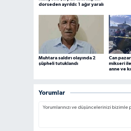
dorseden ayrıldı: 1 ağır yaralı
Muhtara saldırı olayında 2
Can pazar
şüpheli tutuklandı
mikseri il
anne ve kı
Yorumlar