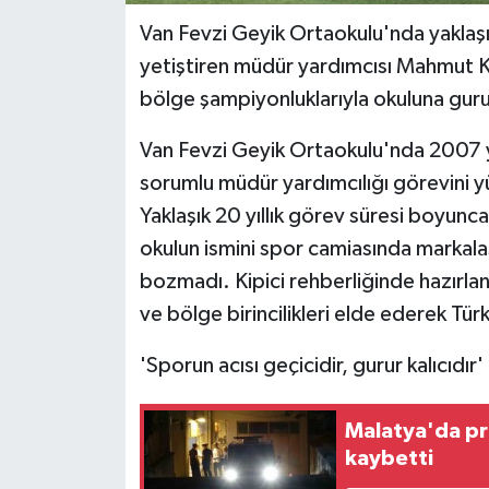
Van Fevzi Geyik Ortaokulu'nda yaklaşı
yetiştiren müdür yardımcısı Mahmut Ki
bölge şampiyonluklarıyla okuluna guru
Van Fevzi Geyik Ortaokulu'nda 2007 
sorumlu müdür yardımcılığı görevini y
Yaklaşık 20 yıllık görev süresi boyunc
okulun ismini spor camiasında markalaş
bozmadı. Kipici rehberliğinde hazırlana
ve bölge birincilikleri elde ederek Tü
'Sporun acısı geçicidir, gurur kalıcıdır'
Malatya'da pre
kaybetti