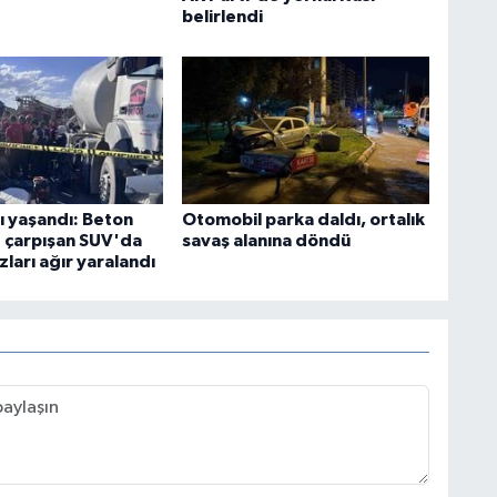
belirlendi
ı yaşandı: Beton
Otomobil parka daldı, ortalık
e çarpışan SUV'da
savaş alanına döndü
zları ağır yaralandı