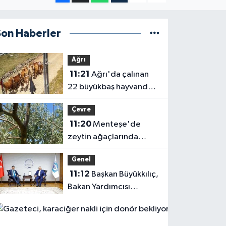
Son Haberler
Ağrı
11:21
Ağrı'da çalınan
22 büyükbaş hayvandan
15'i bulundu
Çevre
11:20
Menteşe'de
zeytin ağaçlarında
Verticillium solgunluğu
Genel
kontrolleri yapıldı
11:12
Başkan Büyükkılıç,
Bakan Yardımcısı
Boyraz'ı ağırladı
Haberler
11:11