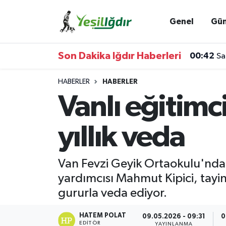
Genel
Gü
Iğdır Nöbetçi Eczaneler
Son Dakika Iğdır Haberleri
00:42
Sa
Iğdır Hava Durumu
HABERLER
HABERLER
İğdir Namaz Vakitleri
Vanlı eğitim
Iğdır Trafik Yoğunluk Haritası
yıllık veda
Süper Lig Puan Durumu ve Fikstür
Van Fevzi Geyik Ortaokulu'nda 
Tüm Manşetler
yardımcısı Mahmut Kipici, tayi
gururla veda ediyor.
Son Dakika Haberleri
HATEM POLAT
09.05.2026 - 09:31
0
Haber Arşivi
EDITÖR
YAYINLANMA