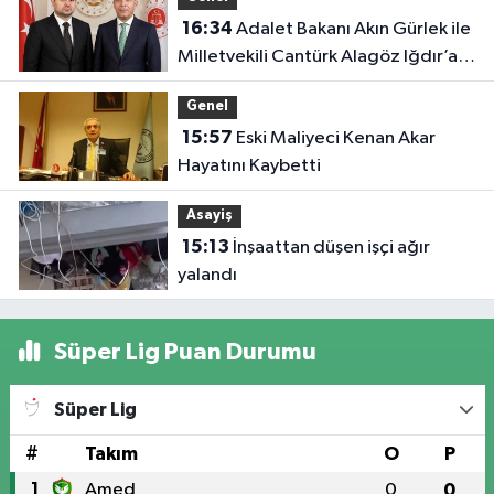
16:34
Adalet Bakanı Akın Gürlek ile
Milletvekili Cantürk Alagöz Iğdır’a
Geliyor
Genel
15:57
Eski Maliyeci Kenan Akar
Hayatını Kaybetti
Asayiş
15:13
İnşaattan düşen işçi ağır
yalandı
Süper Lig Puan Durumu
Süper Lig
#
Takım
O
P
1
Amed
0
0