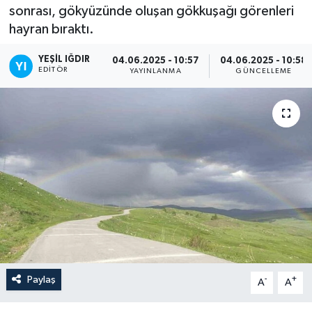
sonrası, gökyüzünde oluşan gökkuşağı görenleri
hayran bıraktı.
YEŞIL IĞDIR
04.06.2025 - 10:57
04.06.2025 - 10:58
EDITÖR
YAYINLANMA
GÜNCELLEME
Paylaş
-
+
A
A