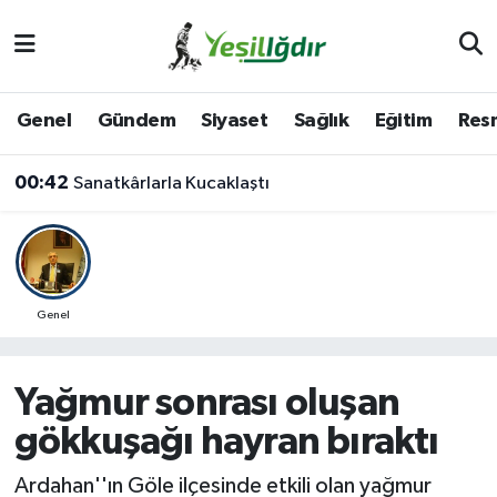
Iğdır Nöbetçi Eczaneler
Genel
Gündem
Siyaset
Sağlık
Eğitim
Resm
Iğdır Hava Durumu
00:42
Sanatkârlarla Kucaklaştı
İğdir Namaz Vakitleri
Iğdır Trafik Yoğunluk Haritası
Süper Lig Puan Durumu ve Fikstür
Genel
Tüm Manşetler
Yağmur sonrası oluşan
Son Dakika Haberleri
gökkuşağı hayran bıraktı
Haber Arşivi
Ardahan''ın Göle ilçesinde etkili olan yağmur