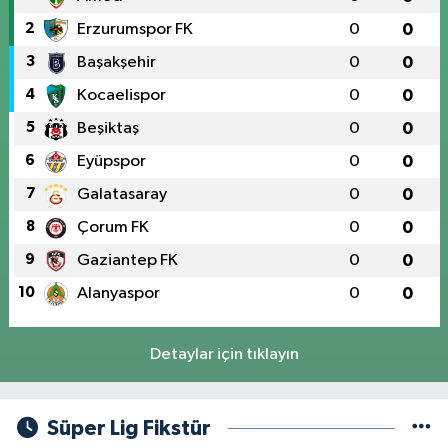
2
Erzurumspor FK
0
0
3
Başakşehir
0
0
4
Kocaelispor
0
0
5
Beşiktaş
0
0
6
Eyüpspor
0
0
7
Galatasaray
0
0
8
Çorum FK
0
0
9
Gaziantep FK
0
0
10
Alanyaspor
0
0
Detaylar için tıklayın
Süper Lig Fikstür