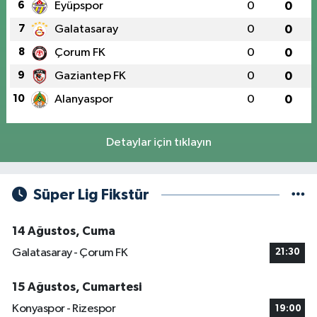
6
Eyüpspor
0
0
7
Galatasaray
0
0
8
Çorum FK
0
0
9
Gaziantep FK
0
0
10
Alanyaspor
0
0
Detaylar için tıklayın
Süper Lig Fikstür
14 Ağustos, Cuma
Galatasaray - Çorum FK
21:30
15 Ağustos, Cumartesi
Konyaspor - Rizespor
19:00