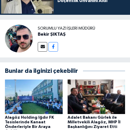
Doçentlik Unvanını Aldı
SORUMLU YAZI İŞLERI MÜDÜRÜ
Bekir ŞIKTAŞ
Bunlar da ilginizi çekebilir
Alagöz Holding Iğdır FK
Adalet Bakanı Gürlek ile
Tesislerinde Kanaat
Milletvekili Alagöz, MHP İl
Önderleriyle Bir Araya
Başkanlığını Ziyaret Etti