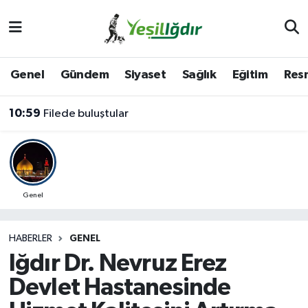
Iğdır Nöbetçi Eczaneler
Genel
Gündem
Siyaset
Sağlık
Eğitim
Resm
Iğdır Hava Durumu
10:59
Filede buluştular
İğdir Namaz Vakitleri
Iğdır Trafik Yoğunluk Haritası
Süper Lig Puan Durumu ve Fikstür
Genel
Tüm Manşetler
HABERLER
GENEL
Iğdır Dr. Nevruz Erez
Son Dakika Haberleri
Devlet Hastanesinde
Haber Arşivi