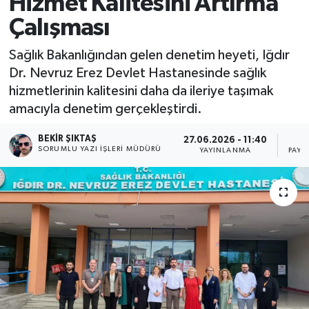
Hizmet Kalitesini Artırma
Çalışması
Sağlık Bakanlığından gelen denetim heyeti, Iğdır
Dr. Nevruz Erez Devlet Hastanesinde sağlık
hizmetlerinin kalitesini daha da ileriye taşımak
amacıyla denetim gerçekleştirdi.
BEKIR ŞIKTAŞ
27.06.2026 - 11:40
SORUMLU YAZI İŞLERI MÜDÜRÜ
YAYINLANMA
PAYL