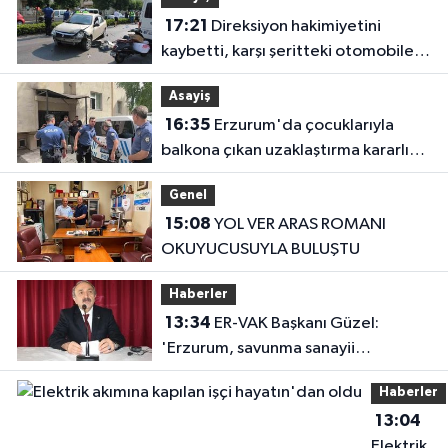
17:21
Direksiyon hakimiyetini
kaybetti, karşı şeritteki otomobile
çarptı
Asayiş
16:35
Erzurum'da çocuklarıyla
balkona çıkan uzaklaştırma kararlı
koca ikna edildi
Genel
15:08
YOL VER ARAS ROMANI
OKUYUCUSUYLA BULUŞTU
Haberler
13:34
ER-VAK Başkanı Güzel:
'Erzurum, savunma sanayii
ekosistemine daha güçlü şekilde
Haberler
dâhil edilmeli'
13:04
Elektrik