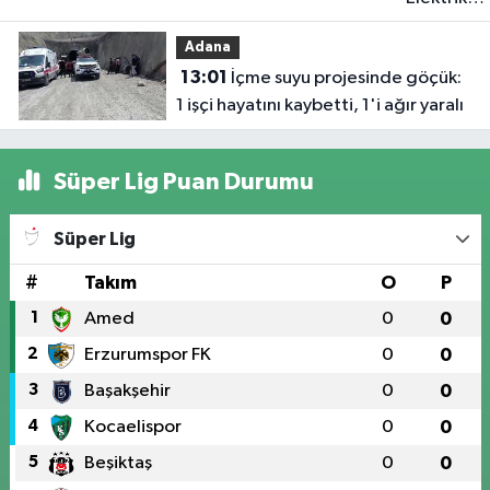
akımına
Adana
kapılan işç
13:01
İçme suyu projesinde göçük:
hayatın'd
1 işçi hayatını kaybetti, 1'i ağır yaralı
oldu
Süper Lig Puan Durumu
Süper Lig
#
Takım
O
P
1
Amed
0
0
2
Erzurumspor FK
0
0
3
Başakşehir
0
0
4
Kocaelispor
0
0
5
Beşiktaş
0
0