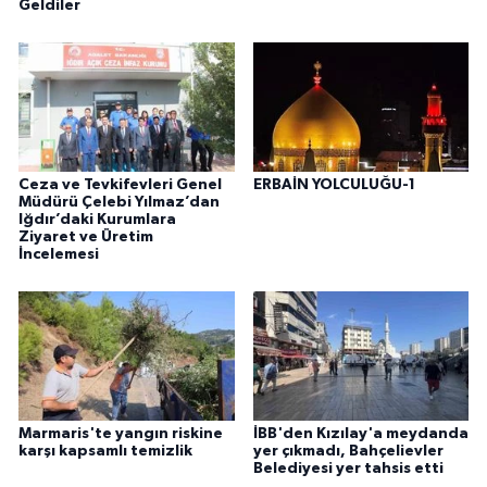
Geldiler
Ceza ve Tevkifevleri Genel
ERBAİN YOLCULUĞU-1
Müdürü Çelebi Yılmaz’dan
Iğdır’daki Kurumlara
Ziyaret ve Üretim
İncelemesi
Marmaris'te yangın riskine
İBB'den Kızılay'a meydanda
karşı kapsamlı temizlik
yer çıkmadı, Bahçelievler
Belediyesi yer tahsis etti