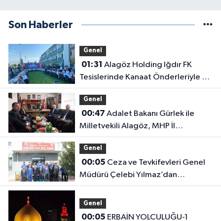
Son Haberler
Genel
01:31
Alagöz Holding Iğdır FK
Tesislerinde Kanaat Önderleriyle Bir
Araya Geldiler
Genel
00:47
Adalet Bakanı Gürlek ile
Milletvekili Alagöz, MHP İl
Başkanlığını Ziyaret Etti
Genel
00:05
Ceza ve Tevkifevleri Genel
Müdürü Çelebi Yılmaz’dan
Iğdır’daki Kurumlara Ziyaret ve
Üretim İncelemesi
Genel
00:05
ERBAİN YOLCULUĞU-1