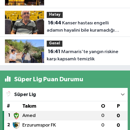
Hatay
16:44
Kanser hastası engelli
adamın hayalini bile kuramadığı
evine kavuşunca döktüğü gözyaşı
Genel
duygulandırdı
16:41
Marmaris'te yangın riskine
karşı kapsamlı temizlik
Süper Lig Puan Durumu
Süper Lig
#
Takım
O
P
1
Amed
0
0
2
Erzurumspor FK
0
0