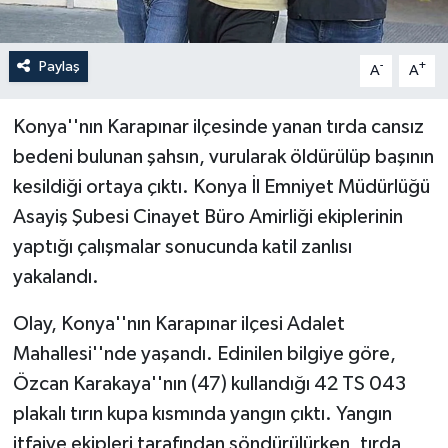
Paylaş
-
+
A
A
Konya''nın Karapınar ilçesinde yanan tırda cansız
bedeni bulunan şahsın, vurularak öldürülüp başının
kesildiği ortaya çıktı. Konya İl Emniyet Müdürlüğü
Asayiş Şubesi Cinayet Büro Amirliği ekiplerinin
yaptığı çalışmalar sonucunda katil zanlısı
yakalandı.
Olay, Konya''nın Karapınar ilçesi Adalet
Mahallesi''nde yaşandı. Edinilen bilgiye göre,
Özcan Karakaya''nın (47) kullandığı 42 TS 043
plakalı tırın kupa kısmında yangın çıktı. Yangın
itfaiye ekipleri tarafından söndürülürken, tırda