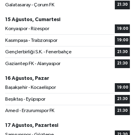
Galatasaray - Çorum FK
21:30
15 Ağustos, Cumartesi
Konyaspor - Rizespor
19:00
Kasımpaşa - Trabzonspor
19:00
Gençlerbirliği S.K. - Fenerbahçe
21:30
Gaziantep FK - Alanyaspor
21:30
16 Ağustos, Pazar
Başakşehir - Kocaelispor
19:00
Beşiktaş - Eyüpspor
21:30
Amed - Erzurumspor FK
21:30
17 Ağustos, Pazartesi
Samsunspor - Göztepe
21:30