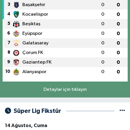
3
Başakşehir
0
0
4
Kocaelispor
0
0
5
Beşiktaş
0
0
6
Eyüpspor
0
0
7
Galatasaray
0
0
8
Çorum FK
0
0
9
Gaziantep FK
0
0
10
Alanyaspor
0
0
Detaylar için tıklayın
Süper Lig Fikstür
14 Ağustos, Cuma