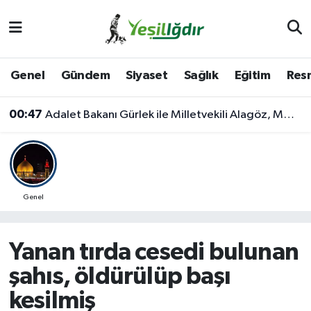
Iğdır Nöbetçi Eczaneler
Genel
Gündem
Siyaset
Sağlık
Eğitim
Resm
Iğdır Hava Durumu
00:47
Adalet Bakanı Gürlek ile Milletvekili Alagöz, MHP İl Başkanlığını Ziyaret Etti
İğdir Namaz Vakitleri
Iğdır Trafik Yoğunluk Haritası
Süper Lig Puan Durumu ve Fikstür
Genel
Tüm Manşetler
Yanan tırda cesedi bulunan
Son Dakika Haberleri
şahıs, öldürülüp başı
kesilmiş
Haber Arşivi