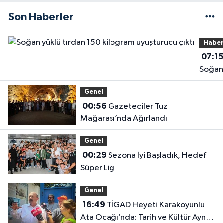
Son Haberler
Haber
07:1
Soğan
yüklü
Genel
tırdan
00:56
Gazeteciler Tuz
kilog
Mağarası’nda Ağırlandı
uyuşt
çıktı
Genel
00:29
Sezona İyi Başladık, Hedef
Süper Lig
Genel
16:49
TİGAD Heyeti Karakoyunlu
Ata Ocağı’nda: Tarih ve Kültür Aynı