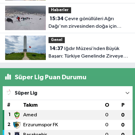
Çatı Altında Buluştu
Haberler
15:34
Çevre gönüllüleri Ağrı
Dağı'nın zirvesinden doğa için
seslendi
Genel
14:37
Iğdır Müzesi’nden Büyük
Başarı: Türkiye Genelinde Zirveye
Yerleşti!
Süper Lig Puan Durumu
Süper Lig
#
Takım
O
P
1
Amed
0
0
2
Erzurumspor FK
0
0
3
Başakşehir
0
0