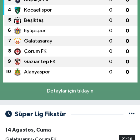
4
Kocaelispor
0
0
5
Beşiktaş
0
0
6
Eyüpspor
0
0
7
Galatasaray
0
0
8
Çorum FK
0
0
9
Gaziantep FK
0
0
10
Alanyaspor
0
0
Detaylar için tıklayın
Süper Lig Fikstür
14 Ağustos, Cuma
Galatasaray - Çorum FK
21:30