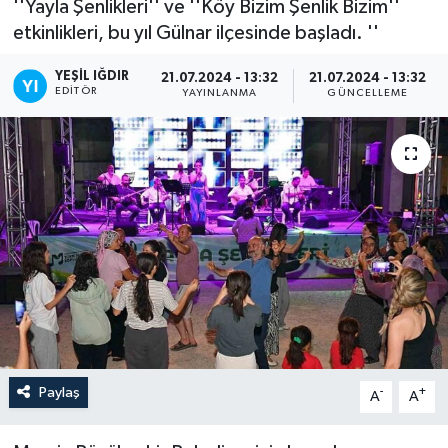
''Yayla Şenlikleri'' ve ''Köy Bizim Şenlik Bizim''
etkinlikleri, bu yıl Gülnar ilçesinde başladı. ''
YEŞIL IĞDIR
21.07.2024 - 13:32
21.07.2024 - 13:32
EDITÖR
YAYINLANMA
GÜNCELLEME
Paylaş
-
+
A
A