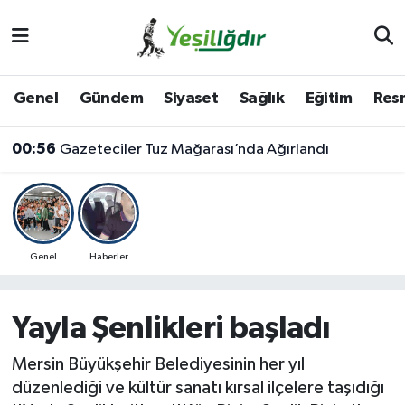
Iğdır Nöbetçi Eczaneler
Genel
Gündem
Siyaset
Sağlık
Eğitim
Resm
Iğdır Hava Durumu
00:56
Gazeteciler Tuz Mağarası’nda Ağırlandı
İğdir Namaz Vakitleri
Iğdır Trafik Yoğunluk Haritası
Süper Lig Puan Durumu ve Fikstür
Genel
Haberler
Tüm Manşetler
Yayla Şenlikleri başladı
Son Dakika Haberleri
Mersin Büyükşehir Belediyesinin her yıl
düzenlediği ve kültür sanatı kırsal ilçelere taşıdığı
Haber Arşivi