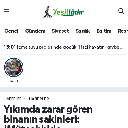
Iğdır Nöbetçi Eczaneler
Genel
Gündem
Siyaset
Sağlık
Eğitim
Resm
Iğdır Hava Durumu
13:01
İçme suyu projesinde göçük: 1 işçi hayatını kaybetti, 1'i ağır yaralı
İğdir Namaz Vakitleri
Iğdır Trafik Yoğunluk Haritası
Süper Lig Puan Durumu ve Fikstür
Genel
Tüm Manşetler
HABERLER
HABERLER
Yıkımda zarar gören
Son Dakika Haberleri
binanın sakinleri:
Haber Arşivi