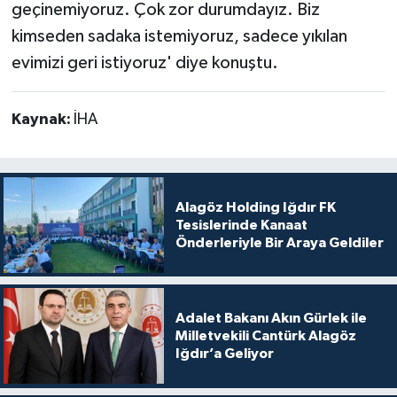
geçinemiyoruz. Çok zor durumdayız. Biz
kimseden sadaka istemiyoruz, sadece yıkılan
evimizi geri istiyoruz' diye konuştu.
Kaynak:
İHA
Alagöz Holding Iğdır FK
Tesislerinde Kanaat
Önderleriyle Bir Araya Geldiler
Adalet Bakanı Akın Gürlek ile
Milletvekili Cantürk Alagöz
Iğdır’a Geliyor