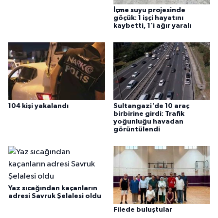
İçme suyu projesinde
göçük: 1 işçi hayatını
kaybetti, 1'i ağır yaralı
104 kişi yakalandı
Sultangazi'de 10 araç
birbirine girdi: Trafik
yoğunluğu havadan
görüntülendi
Yaz sıcağından kaçanların
adresi Savruk Şelalesi oldu
Filede buluştular