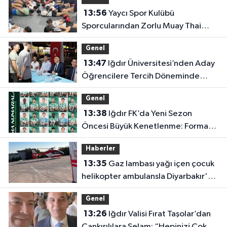
13:56
Yaycı Spor Kulübü
Sporcularından Zorlu Muay Thai
Eğitimi
Genel
13:47
Iğdır Üniversitesi’nden Aday
Öğrencilere Tercih Döneminde
Rehberlik Desteği
Genel
13:38
Iğdır FK’da Yeni Sezon
Öncesi Büyük Kenetlenme: Forma
Numaraları Belli Oldu
Haberler
13:35
Gaz lambası yağı içen çocuk
helikopter ambulansla Diyarbakır'a
sevk edildi
Genel
13:26
Iğdır Valisi Fırat Taşolar’dan
Çankırılılara Selam: “Hepinizi Çok