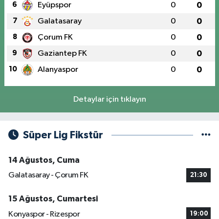
6
Eyüpspor
0
0
7
Galatasaray
0
0
8
Çorum FK
0
0
9
Gaziantep FK
0
0
10
Alanyaspor
0
0
Detaylar için tıklayın
Süper Lig Fikstür
14 Ağustos, Cuma
Galatasaray - Çorum FK
21:30
15 Ağustos, Cumartesi
Konyaspor - Rizespor
19:00