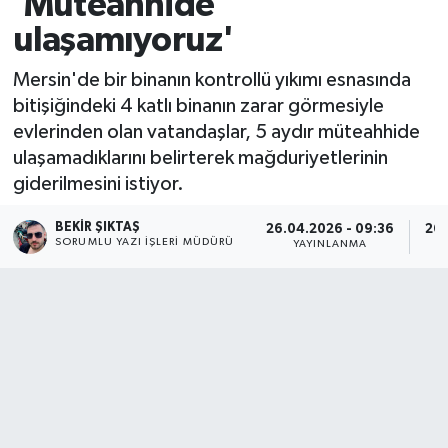
'Müteahhide
ulaşamıyoruz'
Mersin'de bir binanın kontrollü yıkımı esnasında
bitişiğindeki 4 katlı binanın zarar görmesiyle
evlerinden olan vatandaşlar, 5 aydır müteahhide
ulaşamadıklarını belirterek mağduriyetlerinin
giderilmesini istiyor.
BEKIR ŞIKTAŞ
26.04.2026 - 09:36
26.
SORUMLU YAZI İŞLERI MÜDÜRÜ
YAYINLANMA