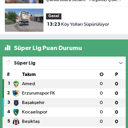
Seviyorum”
Genel
13:23
Köy Yolları Süpürülüyor
Süper Lig Puan Durumu
Süper Lig
#
Takım
O
P
1
Amed
0
0
2
Erzurumspor FK
0
0
3
Başakşehir
0
0
4
Kocaelispor
0
0
5
Beşiktaş
0
0