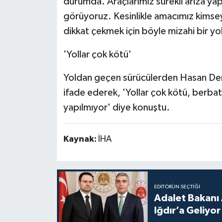
durumda. Araçlarımız sürekli arıza y
görüyoruz. Kesinlikle amacımız kimse
dikkat çekmek için böyle mizahi bir y
'Yollar çok kötü'
Yoldan geçen sürücülerden Hasan Demi
ifade ederek, 'Yollar çok kötü, berba
yapılmıyor' diye konuştu.
Kaynak:
İHA
EDITÖRÜN SEÇTIĞI
Adalet Bakanı 
Iğdır’a Geliyor