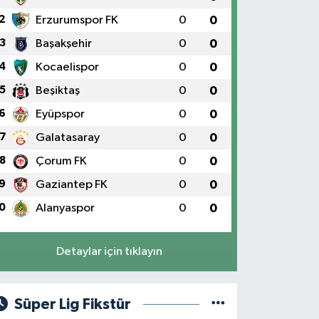
2
Erzurumspor FK
0
0
3
Başakşehir
0
0
4
Kocaelispor
0
0
5
Beşiktaş
0
0
6
Eyüpspor
0
0
7
Galatasaray
0
0
8
Çorum FK
0
0
9
Gaziantep FK
0
0
0
Alanyaspor
0
0
Detaylar için tıklayın
Süper Lig Fikstür