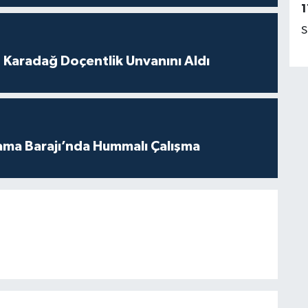
1
S
t Karadağ Doçentlik Unvanını Aldı
ama Barajı’nda Hummalı Çalışma