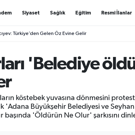
ndem
Siyaset
Sağlık
Eğitim
Resmi İlanlar
ıyev: Türkiye’den Gelen Öz Evine Gelir
ları 'Belediye öld
er
ların köstebek yuvasına dönmesini protes
k 'Adana Büyükşehir Belediyesi ve Seyhan
 başında 'Öldürün Ne Olur' şarkısını dinle