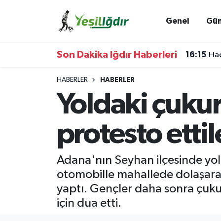
Genel
Gü
Iğdır Nöbetçi Eczaneler
Son Dakika Iğdır Haberleri
16:15
Hac
Iğdır Hava Durumu
HABERLER
HABERLER
İğdir Namaz Vakitleri
Yoldaki çukur
Iğdır Trafik Yoğunluk Haritası
protesto ettil
Süper Lig Puan Durumu ve Fikstür
Adana'nın Seyhan ilçesinde yol
Tüm Manşetler
otomobille mahallede dolaşara
yaptı. Gençler daha sonra çukur
Son Dakika Haberleri
için dua etti.
Haber Arşivi