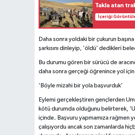
Takla atan tra
İçeriği Görüntül
Daha sonra yoldaki bir çukurun başına
şarkısını dinleyip, 'öldü' dedikleri bel
Bu durumu gören bir sürücü de aracınd
daha sonra gerçeği öğrenince yol için 
'Böyle mizahi bir yola başvurduk'
Eylemi gerçekleştiren gençlerden Umut
kötü durumda olduğunu belirterek, 'U
içinde. Başvuru yapmamıza rağmen yol
çalışıyordu ancak son zamanlarda hiçbi