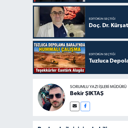
EDITÖRÜN SEÇTIĞI
Doç. Dr. Kürşa
EDITÖRÜN SEÇTIĞI
Tuzluca Depol
SORUMLU YAZI İŞLERI MÜDÜRÜ
Bekir ŞIKTAŞ