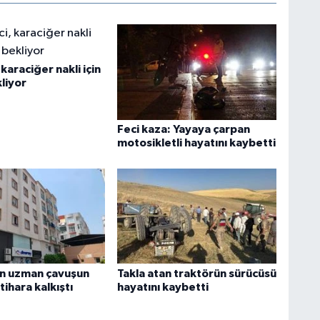
karaciğer nakli için
liyor
Feci kaza: Yayaya çarpan
motosikletli hayatını kaybetti
n uzman çavuşun
Takla atan traktörün sürücüsü
ntihara kalkıştı
hayatını kaybetti