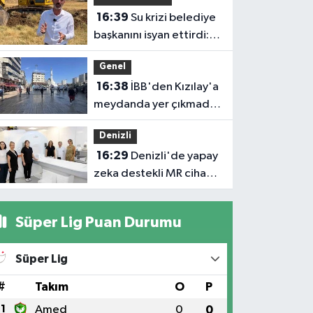
üyesi olmak inanç ister,
16:39
Su krizi belediye
emek ister, yürek ister'
başkanını isyan ettirdi:
Faturasını ödemeyen
Genel
vatandaşlara böyle
16:38
İBB'den Kızılay'a
seslendi
meydanda yer çıkmadı,
Bahçelievler Belediyesi
Denizli
yer tahsis etti
16:29
Denizli'de yapay
zeka destekli MR cihazı
hizmete girdi
Süper Lig Puan Durumu
Süper Lig
#
Takım
O
P
1
Amed
0
0