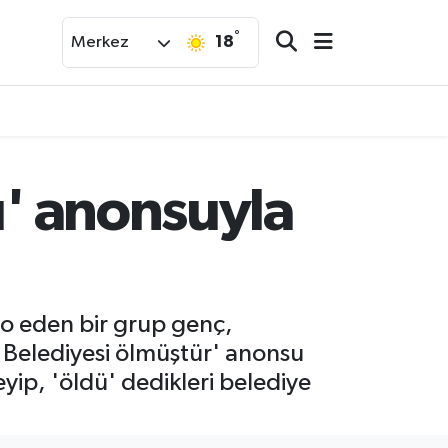
°
18
Merkez
ü' anonsuyla
to eden bir grup genç,
 Belediyesi ölmüştür' anonsu
yip, 'öldü' dedikleri belediye