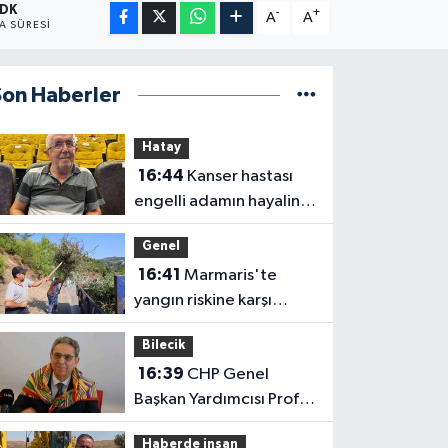
 DK
-
+
A
A
 SÜRESI
Son Haberler
Hatay
16:44
Kanser hastası
engelli adamın hayalini
bile kuramadığı evine
Genel
kavuşunca döktüğü
16:41
Marmaris'te
gözyaşı duygulandırdı
yangın riskine karşı
kapsamlı temizlik
Bilecik
16:39
CHP Genel
Başkan Yardımcısı Prof.
Dr. Ali Rıza Erbay, 'CHP
Haberde insan