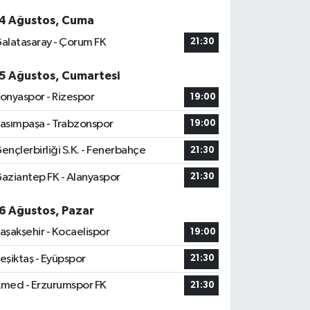
4 Ağustos, Cuma
alatasaray - Çorum FK
21:30
5 Ağustos, Cumartesi
onyaspor - Rizespor
19:00
asımpaşa - Trabzonspor
19:00
ençlerbirliği S.K. - Fenerbahçe
21:30
aziantep FK - Alanyaspor
21:30
6 Ağustos, Pazar
aşakşehir - Kocaelispor
19:00
eşiktaş - Eyüpspor
21:30
med - Erzurumspor FK
21:30