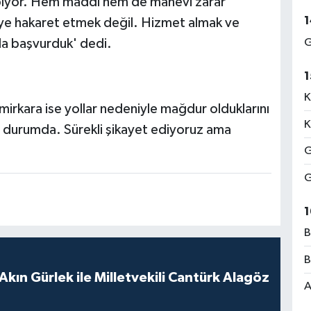
apıyor. Hem maddi hem de manevi zarar
1
ye hakaret etmek değil. Hizmet almak ve
G
ola başvurduk' dedi.
1
K
rkara ise yollar nedeniyle mağdur olduklarını
K
t durumda. Sürekli şikayet ediyoruz ama
G
G
1
B
B
Akın Gürlek ile Milletvekili Cantürk Alagöz
A