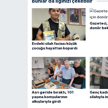
Bunlar da ilginizi çekebilir
Gazeteci, 
donör bek
Evdeki silah faciası küçük
çocuğu hayattan kopardı
Asrı geride bıraktı, 101
Genç kadı
yaşına komşularının
silahıyla i
alkışlarıyla girdi