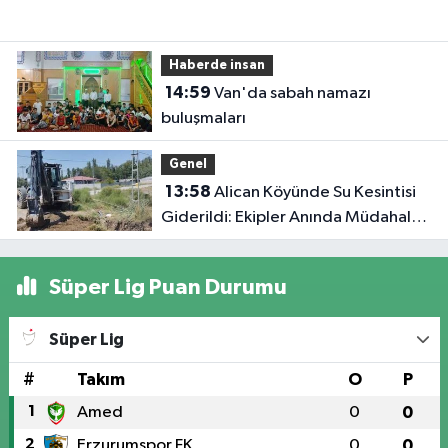
Haberde insan
14:59
Van'da sabah namazı
buluşmaları
Genel
13:58
Alican Köyünde Su Kesintisi
Giderildi: Ekipler Anında Müdahale
Etti
Süper Lig Puan Durumu
Süper Lig
#
Takım
O
P
1
Amed
0
0
2
Erzurumspor FK
0
0