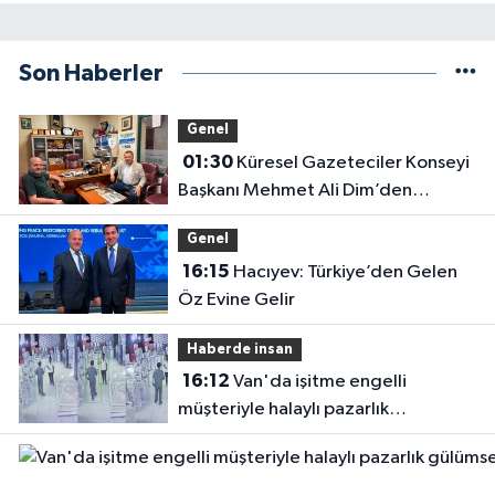
Son Haberler
Genel
01:30
Küresel Gazeteciler Konseyi
Başkanı Mehmet Ali Dim’den
Gazetemize Ziyaret
Genel
16:15
Hacıyev: Türkiye’den Gelen
Öz Evine Gelir
Haberde insan
16:12
Van'da işitme engelli
müşteriyle halaylı pazarlık
gülümsetti