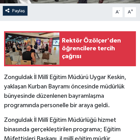
Paylaş
-
+
A
A
Rektör Özölçer'den
öğrencilere tercih
çağrısı
Zonguldak İl Millî Eğitim Müdürü Uygar Keskin,
yaklaşan Kurban Bayramı öncesinde müdürlük
bünyesinde düzenlenen bayramlaşma
programında personelle bir araya geldi.
Zonguldak İl Millî Eğitim Müdürlüğü hizmet
binasında gerçekleştirilen programa; Eğitim
Müfettişleri Başkanı, il millî eğitim müdür