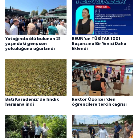
Yatağında ölü bulunan 21
BEUN'un TÜBİTAK 1001
yaşındaki genç son
Başarısına Bir Yenisi Daha
yolculuğuna uğurlandı
Eklendi
Batı Karadeniz'de fındık
Rektör Özölçer'den
harmana indi
öğrencilere tercih çağrısı