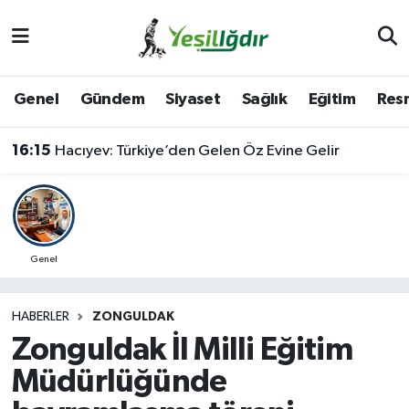
Iğdır Nöbetçi Eczaneler
Genel
Gündem
Siyaset
Sağlık
Eğitim
Resm
Iğdır Hava Durumu
16:15
Hacıyev: Türkiye’den Gelen Öz Evine Gelir
İğdir Namaz Vakitleri
Iğdır Trafik Yoğunluk Haritası
Süper Lig Puan Durumu ve Fikstür
Genel
Tüm Manşetler
HABERLER
ZONGULDAK
Zonguldak İl Milli Eğitim
Son Dakika Haberleri
Müdürlüğünde
Haber Arşivi