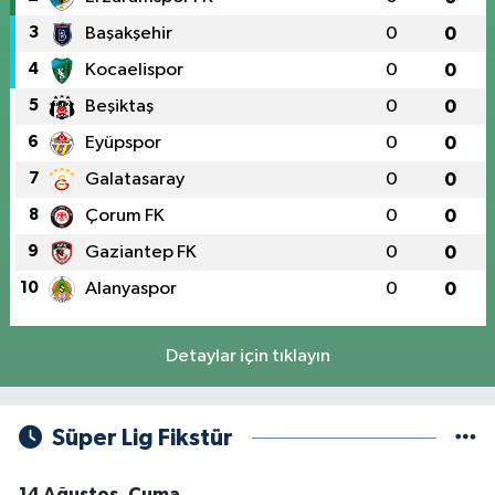
3
Başakşehir
0
0
4
Kocaelispor
0
0
5
Beşiktaş
0
0
6
Eyüpspor
0
0
7
Galatasaray
0
0
8
Çorum FK
0
0
9
Gaziantep FK
0
0
10
Alanyaspor
0
0
Detaylar için tıklayın
Süper Lig Fikstür
14 Ağustos, Cuma