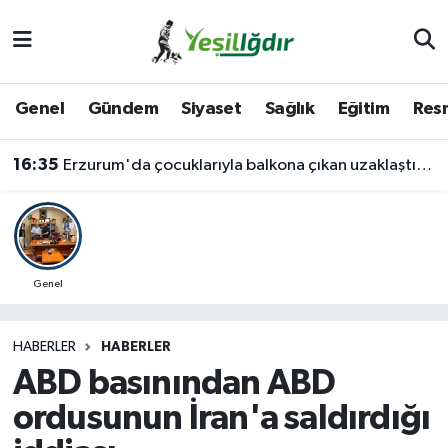
Iğdır Nöbetçi Eczaneler
Genel
Gündem
Siyaset
Sağlık
Eğitim
Resm
Iğdır Hava Durumu
16:35
Erzurum'da çocuklarıyla balkona çıkan uzaklaştırma kararlı koca ikna edildi
İğdir Namaz Vakitleri
Iğdır Trafik Yoğunluk Haritası
Süper Lig Puan Durumu ve Fikstür
Genel
Tüm Manşetler
HABERLER
HABERLER
ABD basınından ABD
Son Dakika Haberleri
ordusunun İran'a saldırdığı
Haber Arşivi