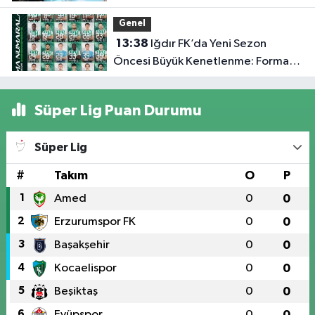
Rehberlik Desteği
Genel
13:38
Iğdır FK’da Yeni Sezon
Öncesi Büyük Kenetlenme: Forma
Numaraları Belli Oldu
Süper Lig Puan Durumu
Süper Lig
#
Takım
O
P
1
Amed
0
0
2
Erzurumspor FK
0
0
3
Başakşehir
0
0
4
Kocaelispor
0
0
5
Beşiktaş
0
0
6
Eyüpspor
0
0