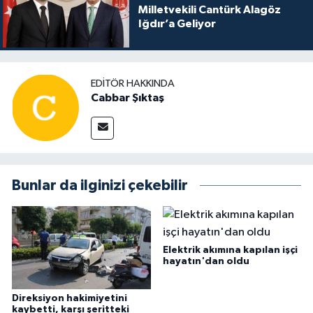
Milletvekili Cantürk Alagöz
Iğdır’a Geliyor
EDITÖR HAKKINDA
Cabbar Şıktaş
Bunlar da ilginizi çekebilir
Elektrik akımına kapılan işçi
hayatın'dan oldu
Direksiyon hakimiyetini
kaybetti, karşı şeritteki