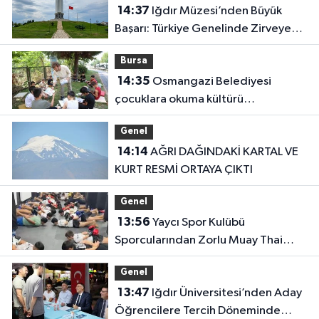
14:37
Iğdır Müzesi’nden Büyük
Başarı: Türkiye Genelinde Zirveye
Yerleşti!
Bursa
14:35
Osmangazi Belediyesi
çocuklara okuma kültürü
kazandırıyor
Genel
14:14
AĞRI DAĞINDAKİ KARTAL VE
KURT RESMİ ORTAYA ÇIKTI
Genel
13:56
Yaycı Spor Kulübü
Sporcularından Zorlu Muay Thai
Eğitimi
Genel
13:47
Iğdır Üniversitesi’nden Aday
Öğrencilere Tercih Döneminde