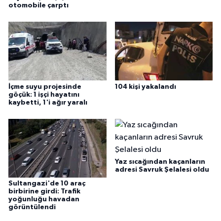
otomobile çarptı
İçme suyu projesinde
104 kişi yakalandı
göçük: 1 işçi hayatını
kaybetti, 1'i ağır yaralı
Yaz sıcağından kaçanların
adresi Savruk Şelalesi oldu
Sultangazi'de 10 araç
birbirine girdi: Trafik
yoğunluğu havadan
görüntülendi