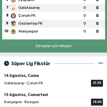
7
Galatasaray
0
0
8
Çorum FK
0
0
9
Gaziantep FK
0
0
10
Alanyaspor
0
0
Detaylar için tıklayın
Süper Lig Fikstür
14 Ağustos, Cuma
Galatasaray - Çorum FK
21:30
15 Ağustos, Cumartesi
Konyaspor - Rizespor
19:00