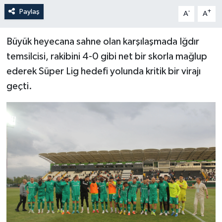
Paylaş
-
+
A
A
Büyük heyecana sahne olan karşılaşmada Iğdır
temsilcisi, rakibini 4-0 gibi net bir skorla mağlup
ederek Süper Lig hedefi yolunda kritik bir virajı
geçti.