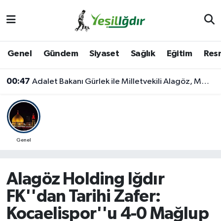
Iğdır Nöbetçi Eczaneler
Genel
Gündem
Siyaset
Sağlık
Eğitim
Resm
Iğdır Hava Durumu
00:47
Adalet Bakanı Gürlek ile Milletvekili Alagöz, MHP İl Başkanlığını Ziyaret Etti
İğdir Namaz Vakitleri
Iğdır Trafik Yoğunluk Haritası
Süper Lig Puan Durumu ve Fikstür
Genel
Tüm Manşetler
Alagöz Holding Iğdır
Son Dakika Haberleri
FK''dan Tarihi Zafer:
Kocaelispor''u 4-0 Mağlup
Haber Arşivi