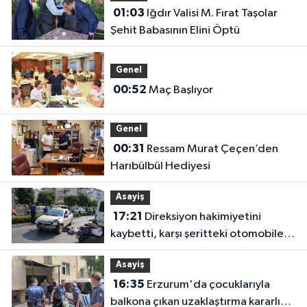
01:03
Iğdır Valisi M. Fırat Taşolar
Şehit Babasının Elini Öptü
Genel
00:52
Maç Başlıyor
Genel
00:31
Ressam Murat Çeçen’den
Harıbülbül Hediyesi
Asayiş
17:21
Direksiyon hakimiyetini
kaybetti, karşı şeritteki otomobile
çarptı
Asayiş
16:35
Erzurum'da çocuklarıyla
balkona çıkan uzaklaştırma kararlı