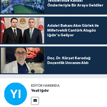
Tesislerinde Kanaat
Önderleriyle Bir Araya Geldiler
Adalet Bakanı Akın Gürlek ile
Milletvekili Cantürk Alagöz
Iğdır’a Geliyor
Doç. Dr. Kürşat Karadağ
Doçentlik Unvanını Aldı
EDITÖR HAKKINDA
Yeşil Iğdır