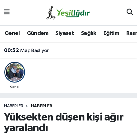
Iğdır Nöbetçi Eczaneler
Genel
Gündem
Siyaset
Sağlık
Eğitim
Resm
Iğdır Hava Durumu
00:52
Maç Başlıyor
İğdir Namaz Vakitleri
Iğdır Trafik Yoğunluk Haritası
Süper Lig Puan Durumu ve Fikstür
Genel
Tüm Manşetler
HABERLER
HABERLER
Yüksekten düşen kişi ağır
Son Dakika Haberleri
yaralandı
Haber Arşivi