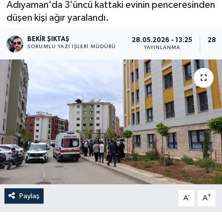
Adıyaman'da 3'üncü kattaki evinin penceresinden
düşen kişi ağır yaralandı.
BEKIR ŞIKTAŞ
28.05.2026 - 13:25
28.0
SORUMLU YAZI İŞLERI MÜDÜRÜ
YAYINLANMA
Paylaş
-
+
A
A