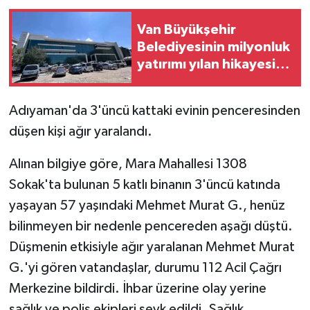
Van Büyükşehir
Belediyesinin milyonluk
yatırımı yılan hikayesine
döndü
Adıyaman'da 3'üncü kattaki evinin penceresinden
düşen kişi ağır yaralandı.
Alınan bilgiye göre, Mara Mahallesi 1308
Sokak'ta bulunan 5 katlı binanın 3'üncü katında
yaşayan 57 yaşındaki Mehmet Murat G., henüz
bilinmeyen bir nedenle pencereden aşağı düştü.
Düşmenin etkisiyle ağır yaralanan Mehmet Murat
G.'yi gören vatandaşlar, durumu 112 Acil Çağrı
Merkezine bildirdi. İhbar üzerine olay yerine
sağlık ve polis ekipleri sevk edildi. Sağlık