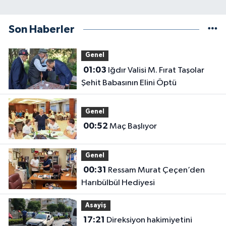
Son Haberler
Genel
01:03
Iğdır Valisi M. Fırat Taşolar
Şehit Babasının Elini Öptü
Genel
00:52
Maç Başlıyor
Genel
00:31
Ressam Murat Çeçen’den
Harıbülbül Hediyesi
Asayiş
17:21
Direksiyon hakimiyetini