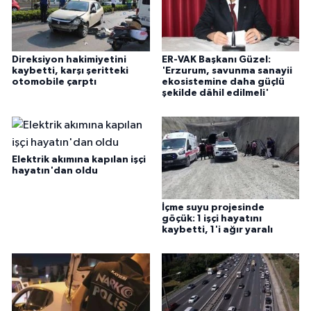
Direksiyon hakimiyetini
ER-VAK Başkanı Güzel:
kaybetti, karşı şeritteki
'Erzurum, savunma sanayii
otomobile çarptı
ekosistemine daha güçlü
şekilde dâhil edilmeli'
Elektrik akımına kapılan işçi
hayatın'dan oldu
İçme suyu projesinde
göçük: 1 işçi hayatını
kaybetti, 1'i ağır yaralı