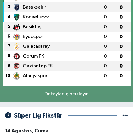
3
Başakşehir
0
0
4
Kocaelispor
0
0
5
Beşiktaş
0
0
6
Eyüpspor
0
0
7
Galatasaray
0
0
8
Çorum FK
0
0
9
Gaziantep FK
0
0
10
Alanyaspor
0
0
Detaylar için tıklayın
Süper Lig Fikstür
14 Ağustos, Cuma