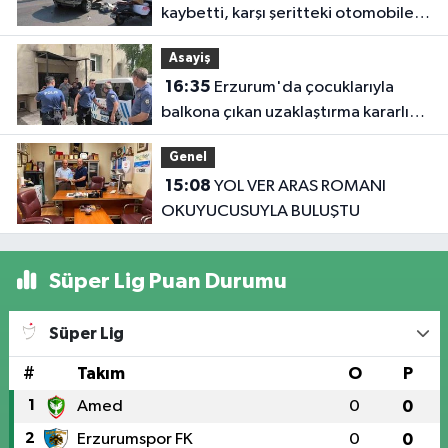
kaybetti, karşı şeritteki otomobile
çarptı
Asayiş
16:35
Erzurum'da çocuklarıyla
balkona çıkan uzaklaştırma kararlı
koca ikna edildi
Genel
15:08
YOL VER ARAS ROMANI
OKUYUCUSUYLA BULUŞTU
Süper Lig Puan Durumu
Süper Lig
#
Takım
O
P
1
Amed
0
0
2
Erzurumspor FK
0
0