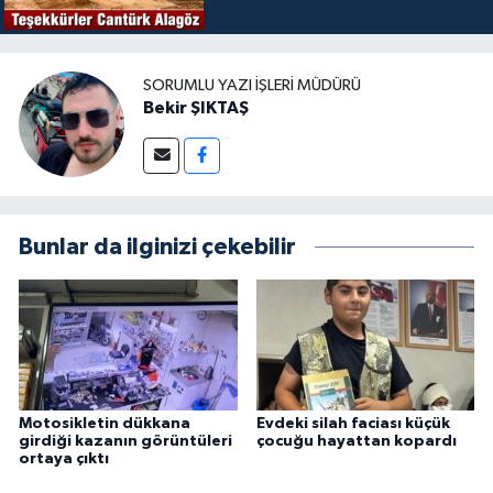
SORUMLU YAZI İŞLERI MÜDÜRÜ
Bekir ŞIKTAŞ
Bunlar da ilginizi çekebilir
Motosikletin dükkana
Evdeki silah faciası küçük
girdiği kazanın görüntüleri
çocuğu hayattan kopardı
ortaya çıktı