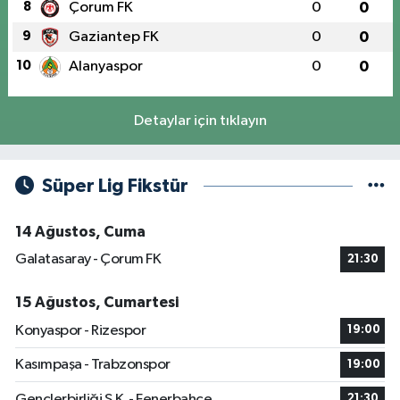
8
Çorum FK
0
0
9
Gaziantep FK
0
0
10
Alanyaspor
0
0
Detaylar için tıklayın
Süper Lig Fikstür
14 Ağustos, Cuma
Galatasaray - Çorum FK
21:30
15 Ağustos, Cumartesi
Konyaspor - Rizespor
19:00
Kasımpaşa - Trabzonspor
19:00
Gençlerbirliği S.K. - Fenerbahçe
21:30