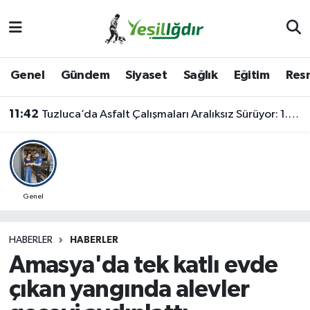
Iğdır Nöbetçi Eczaneler
Genel
Gündem
Siyaset
Sağlık
Eğitim
Resm
Iğdır Hava Durumu
11:42
Tuzluca’da Asfalt Çalışmaları Aralıksız Sürüyor: 1.700 Metrelik Kısım Tamamlandı
İğdir Namaz Vakitleri
Iğdır Trafik Yoğunluk Haritası
Süper Lig Puan Durumu ve Fikstür
Genel
Tüm Manşetler
HABERLER
HABERLER
Amasya'da tek katlı evde
Son Dakika Haberleri
çıkan yangında alevler
Haber Arşivi