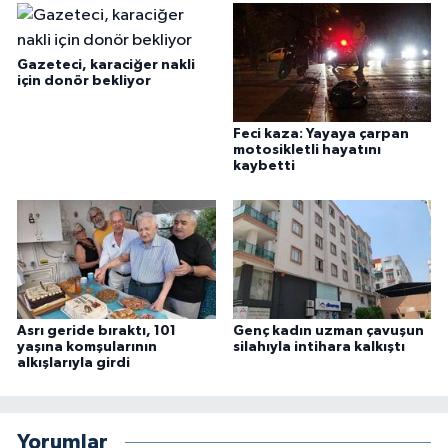
Gazeteci, karaciğer nakli
için donör bekliyor
Feci kaza: Yayaya çarpan
motosikletli hayatını
kaybetti
Asrı geride bıraktı, 101
Genç kadın uzman çavuşun
yaşına komşularının
silahıyla intihara kalkıştı
alkışlarıyla girdi
Yorumlar