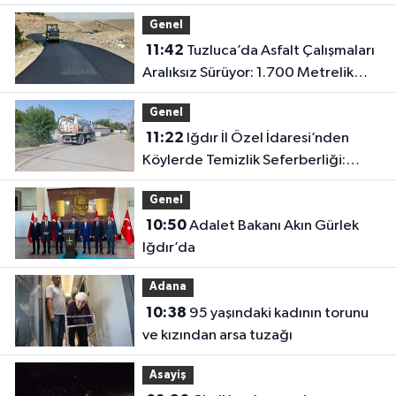
Para İstemez”
Genel
11:42
Tuzluca’da Asfalt Çalışmaları
Aralıksız Sürüyor: 1.700 Metrelik
Kısım Tamamlandı
Genel
11:22
Iğdır İl Özel İdaresi’nden
Köylerde Temizlik Seferberliği:
“Daha Yaşanabilir Çevre İçin
Genel
Sahadayız”
10:50
Adalet Bakanı Akın Gürlek
Iğdır’da
Adana
10:38
95 yaşındaki kadının torunu
ve kızından arsa tuzağı
Asayiş