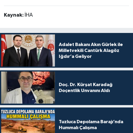
Kaynak:
İHA
Adalet Bakanı Akın Gürlek ile
Milletvekili Cantürk Alagöz
Iğdır’a Geliyor
Doç. Dr. Kürşat Karadağ
Doçentlik Unvanını Aldı
Tuzluca Depolama Barajı’nda
Hummalı Çalışma