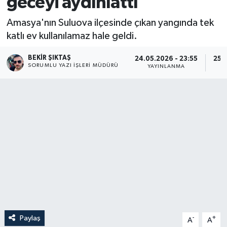
geceyi aydınlattı
Amasya'nın Suluova ilçesinde çıkan yangında tek
katlı ev kullanılamaz hale geldi.
BEKIR ŞIKTAŞ
24.05.2026 - 23:55
25.
SORUMLU YAZI İŞLERI MÜDÜRÜ
YAYINLANMA
Paylaş
-
+
A
A