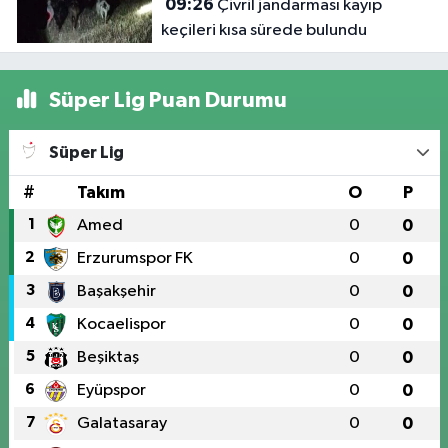
09:26
Çivril jandarması kayıp
keçileri kısa sürede bulundu
Süper Lig Puan Durumu
Süper Lig
#
Takım
O
P
1
Amed
0
0
2
Erzurumspor FK
0
0
3
Başakşehir
0
0
4
Kocaelispor
0
0
5
Beşiktaş
0
0
6
Eyüpspor
0
0
7
Galatasaray
0
0