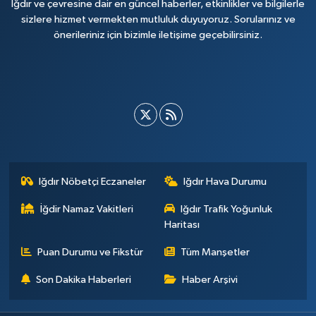
Iğdır ve çevresine dair en güncel haberler, etkinlikler ve bilgilerle
sizlere hizmet vermekten mutluluk duyuyoruz. Sorularınız ve
önerileriniz için bizimle iletişime geçebilirsiniz.
Iğdır Nöbetçi Eczaneler
Iğdır Hava Durumu
İğdir Namaz Vakitleri
Iğdır Trafik Yoğunluk
Haritası
Puan Durumu ve Fikstür
Tüm Manşetler
Son Dakika Haberleri
Haber Arşivi