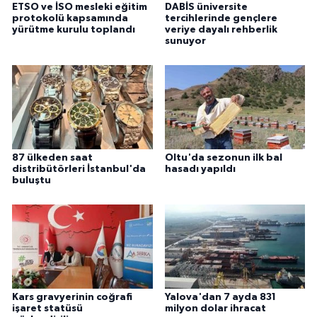
ETSO ve İSO mesleki eğitim
DABİS üniversite
protokolü kapsamında
tercihlerinde gençlere
yürütme kurulu toplandı
veriye dayalı rehberlik
sunuyor
87 ülkeden saat
Oltu'da sezonun ilk bal
distribütörleri İstanbul'da
hasadı yapıldı
buluştu
Kars gravyerinin coğrafi
Yalova'dan 7 ayda 831
işaret statüsü
milyon dolar ihracat