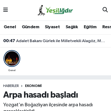
Iğdır Nöbetçi Eczaneler
Genel
Gündem
Siyaset
Sağlık
Eğitim
Resm
Iğdır Hava Durumu
00:47
Adalet Bakanı Gürlek ile Milletvekili Alagöz, MHP İl Başkanlığını Ziyaret Etti
İğdir Namaz Vakitleri
Iğdır Trafik Yoğunluk Haritası
Süper Lig Puan Durumu ve Fikstür
Genel
Tüm Manşetler
HABERLER
EKONOMI
Arpa hasadı başladı
Son Dakika Haberleri
Yozgat'ın Boğazlıyan ilçesinde arpa hasadı
Haber Arşivi