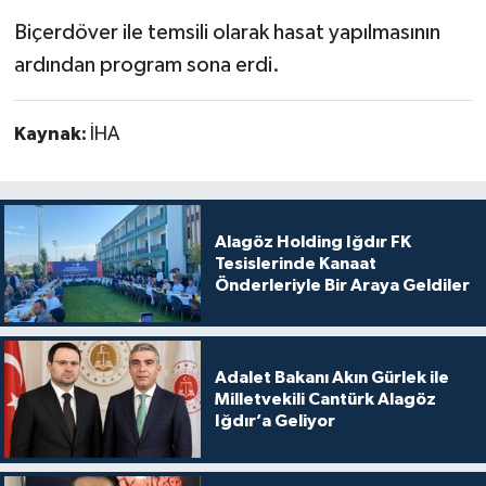
Biçerdöver ile temsili olarak hasat yapılmasının
ardından program sona erdi.
Kaynak:
İHA
Alagöz Holding Iğdır FK
Tesislerinde Kanaat
Önderleriyle Bir Araya Geldiler
Adalet Bakanı Akın Gürlek ile
Milletvekili Cantürk Alagöz
Iğdır’a Geliyor