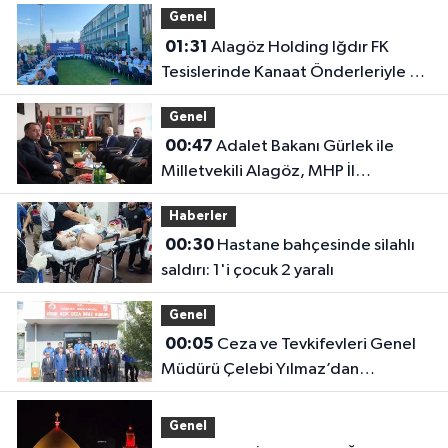
Genel
01:31
Alagöz Holding Iğdır FK
Tesislerinde Kanaat Önderleriyle Bir
Araya Geldiler
Genel
00:47
Adalet Bakanı Gürlek ile
Milletvekili Alagöz, MHP İl
Başkanlığını Ziyaret Etti
Haberler
00:30
Hastane bahçesinde silahlı
saldırı: 1'i çocuk 2 yaralı
Genel
00:05
Ceza ve Tevkifevleri Genel
Müdürü Çelebi Yılmaz’dan
Iğdır’daki Kurumlara Ziyaret ve
Üretim İncelemesi
Genel