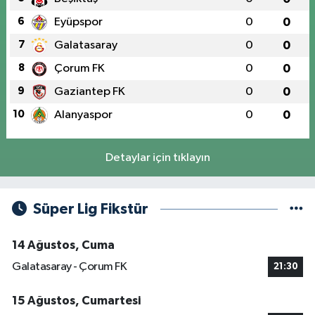
6
Eyüpspor
0
0
7
Galatasaray
0
0
8
Çorum FK
0
0
9
Gaziantep FK
0
0
10
Alanyaspor
0
0
Detaylar için tıklayın
Süper Lig Fikstür
14 Ağustos, Cuma
Galatasaray - Çorum FK
21:30
15 Ağustos, Cumartesi