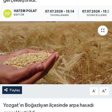
gerçekleştirildi.
HATEM POLAT
07.07.2026 - 15:14
07.07.2026 - 15:37
EDITÖR
YAYINLANMA
GÜNCELLEME
Paylaş
-
+
A
A
Yozgat'ın Boğazlıyan ilçesinde arpa hasadı