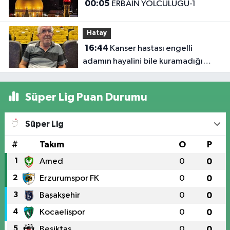
00:05
ERBAİN YOLCULUĞU-1
Hatay
16:44
Kanser hastası engelli
adamın hayalini bile kuramadığı
evine kavuşunca döktüğü gözyaşı
duygulandırdı
Süper Lig Puan Durumu
Süper Lig
#
Takım
O
P
1
Amed
0
0
2
Erzurumspor FK
0
0
3
Başakşehir
0
0
4
Kocaelispor
0
0
5
Beşiktaş
0
0