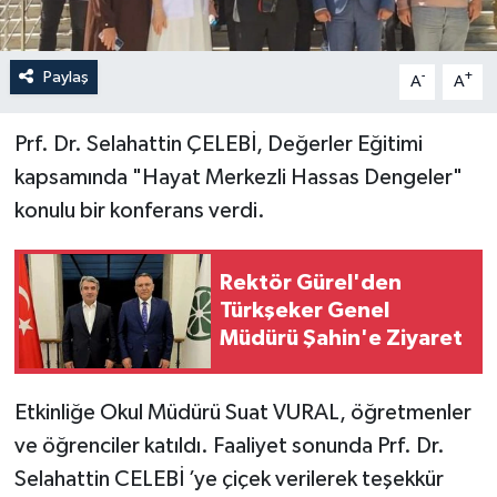
Paylaş
-
+
A
A
Prf. Dr. Selahattin ÇELEBİ, Değerler Eğitimi
kapsamında "Hayat Merkezli Hassas Dengeler"
konulu bir konferans verdi.
Rektör Gürel'den
Türkşeker Genel
Müdürü Şahin'e Ziyaret
Etkinliğe Okul Müdürü Suat VURAL, öğretmenler
ve öğrenciler katıldı. Faaliyet sonunda Prf. Dr.
Selahattin CELEBİ ’ye çiçek verilerek teşekkür