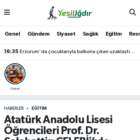
Iğdır Nöbetçi Eczaneler
Genel
Gündem
Siyaset
Sağlık
Eğitim
Resm
Iğdır Hava Durumu
16:35
Erzurum'da çocuklarıyla balkona çıkan uzaklaştırma kararlı koca ikna edildi
İğdir Namaz Vakitleri
Iğdır Trafik Yoğunluk Haritası
Süper Lig Puan Durumu ve Fikstür
Genel
Tüm Manşetler
HABERLER
EĞITIM
Atatürk Anadolu Lisesi
Son Dakika Haberleri
Öğrencileri Prof. Dr.
Haber Arşivi