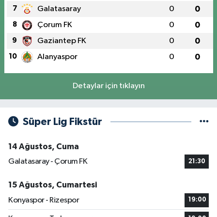
7
Galatasaray
0
0
8
Çorum FK
0
0
9
Gaziantep FK
0
0
10
Alanyaspor
0
0
Detaylar için tıklayın
Süper Lig Fikstür
14 Ağustos, Cuma
Galatasaray - Çorum FK
21:30
15 Ağustos, Cumartesi
Konyaspor - Rizespor
19:00