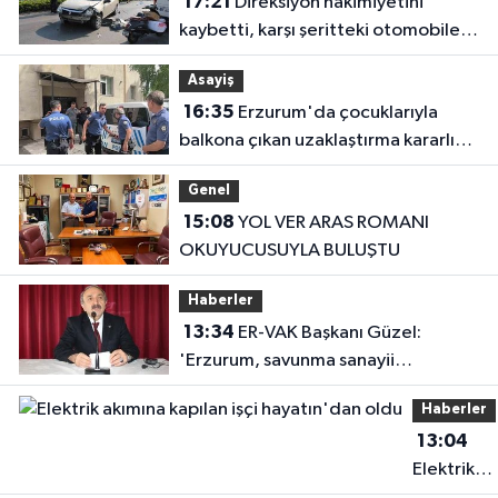
17:21
Direksiyon hakimiyetini
kaybetti, karşı şeritteki otomobile
çarptı
Asayiş
16:35
Erzurum'da çocuklarıyla
balkona çıkan uzaklaştırma kararlı
koca ikna edildi
Genel
15:08
YOL VER ARAS ROMANI
OKUYUCUSUYLA BULUŞTU
Haberler
13:34
ER-VAK Başkanı Güzel:
'Erzurum, savunma sanayii
ekosistemine daha güçlü şekilde
Haberler
dâhil edilmeli'
13:04
Elektrik
akımına