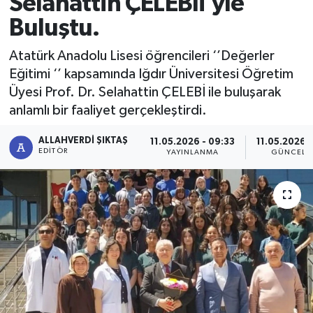
Selahattin ÇELEBİi’yle
Buluştu.
Atatürk Anadolu Lisesi öğrencileri ‘’Değerler
Eğitimi ‘’ kapsamında Iğdır Üniversitesi Öğretim
Üyesi Prof. Dr. Selahattin ÇELEBİ ile buluşarak
anlamlı bir faaliyet gerçekleştirdi.
ALLAHVERDI ŞIKTAŞ
11.05.2026 - 09:33
11.05.2026 
EDITÖR
YAYINLANMA
GÜNCELL