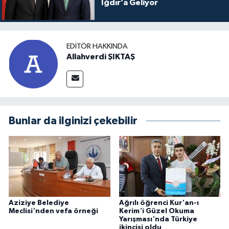
Iğdır’a Geliyor
EDITÖR HAKKINDA
Allahverdi ŞIKTAŞ
Bunlar da ilginizi çekebilir
Aziziye Belediye
Ağrılı öğrenci Kur'an-ı
Meclisi'nden vefa örneği
Kerim'i Güzel Okuma
Yarışması'nda Türkiye
ikincisi oldu