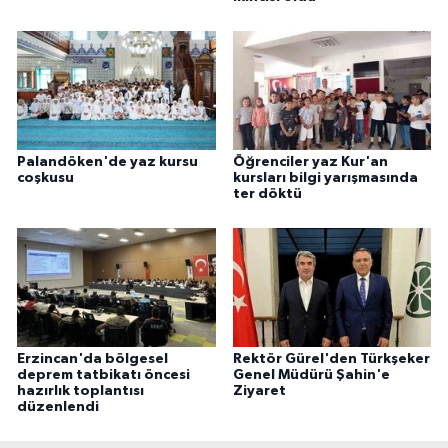
Palandöken'de yaz kursu
Öğrenciler yaz Kur'an
coşkusu
kursları bilgi yarışmasında
ter döktü
Erzincan'da bölgesel
Rektör Gürel'den Türkşeker
deprem tatbikatı öncesi
Genel Müdürü Şahin'e
hazırlık toplantısı
Ziyaret
düzenlendi