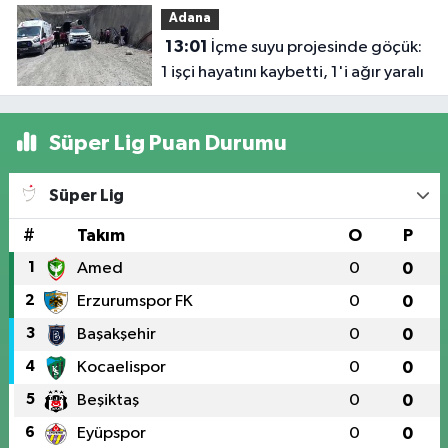
Adana
kapılan işç
13:01
İçme suyu projesinde göçük:
hayatın'd
1 işçi hayatını kaybetti, 1'i ağır yaralı
oldu
Süper Lig Puan Durumu
Süper Lig
#
Takım
O
P
1
Amed
0
0
2
Erzurumspor FK
0
0
3
Başakşehir
0
0
4
Kocaelispor
0
0
5
Beşiktaş
0
0
6
Eyüpspor
0
0