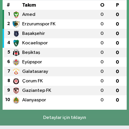
#
Takım
O
P
1
Amed
0
0
2
Erzurumspor FK
0
0
3
Başakşehir
0
0
4
Kocaelispor
0
0
5
Beşiktaş
0
0
6
Eyüpspor
0
0
7
Galatasaray
0
0
8
Çorum FK
0
0
9
Gaziantep FK
0
0
10
Alanyaspor
0
0
Detaylar için tıklayın