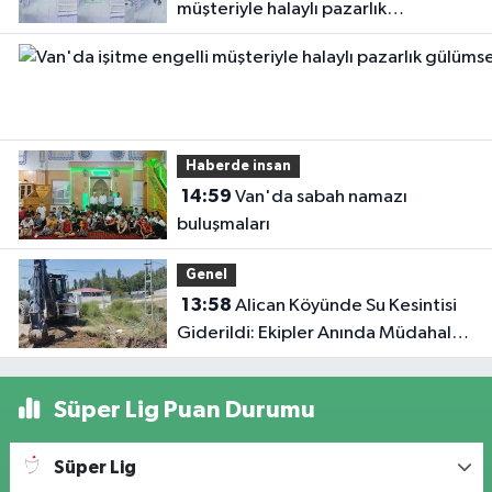
müşteriyle halaylı pazarlık
gülümsetti
Haberde insan
14:59
Van'da sabah namazı
buluşmaları
Genel
13:58
Alican Köyünde Su Kesintisi
Giderildi: Ekipler Anında Müdahale
Etti
Süper Lig Puan Durumu
Süper Lig