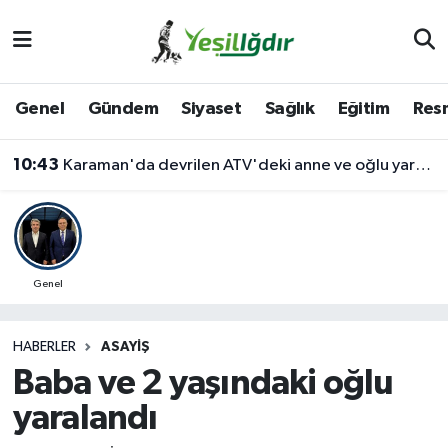
Iğdır Nöbetçi Eczaneler
Genel
Gündem
Siyaset
Sağlık
Eğitim
Resm
Iğdır Hava Durumu
10:43
Karaman'da devrilen ATV'deki anne ve oğlu yaralandı
İğdir Namaz Vakitleri
Iğdır Trafik Yoğunluk Haritası
Süper Lig Puan Durumu ve Fikstür
Genel
Tüm Manşetler
HABERLER
ASAYIŞ
Baba ve 2 yaşındaki oğlu
Son Dakika Haberleri
yaralandı
Haber Arşivi