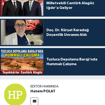
Milletvekili Cantürk Alagöz
Iğdır’a Geliyor
Doç. Dr. Kürşat Karadağ
Doçentlik Unvanını Aldı
Tuzluca Depolama Barajı’nda
Hummalı Çalışma
EDITÖR HAKKINDA
Hatem POLAT