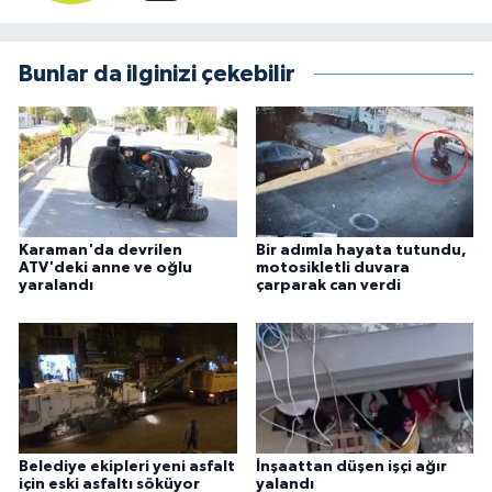
Bunlar da ilginizi çekebilir
Karaman'da devrilen
Bir adımla hayata tutundu,
ATV'deki anne ve oğlu
motosikletli duvara
yaralandı
çarparak can verdi
Belediye ekipleri yeni asfalt
İnşaattan düşen işçi ağır
için eski asfaltı söküyor
yalandı