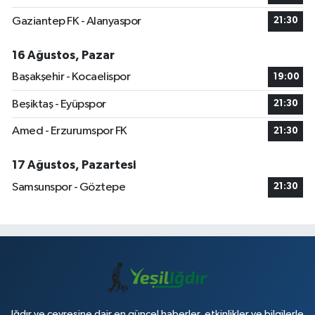
Gaziantep FK - Alanyaspor
21:30
16 Ağustos, Pazar
Başakşehir - Kocaelispor
19:00
Beşiktaş - Eyüpspor
21:30
Amed - Erzurumspor FK
21:30
17 Ağustos, Pazartesi
Samsunspor - Göztepe
21:30
Iğdır ve çevresine dair en güncel haberler, etkinlikler ve bilgilerle