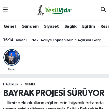
Iğdır Nöbetçi Eczaneler
Genel
Gündem
Siyaset
Sağlık
Eğitim
Resm
Iğdır Hava Durumu
15:14
Bakan Gürlek, Adliye Lojmanlarının Açılışını Gerçekleştirdi
İğdir Namaz Vakitleri
Iğdır Trafik Yoğunluk Haritası
Süper Lig Puan Durumu ve Fikstür
Genel
Tüm Manşetler
HABERLER
GENEL
BAYRAK PROJESİ SÜRÜYOR
Son Dakika Haberleri
İlimizdeki okulların eğitimlerini hijyenik ortamda
Haber Arşivi