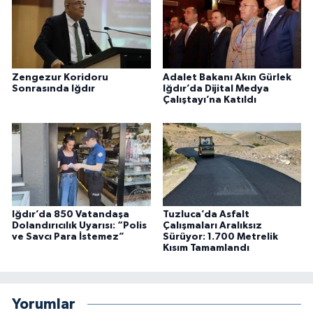
Zengezur Koridoru
Adalet Bakanı Akın Gürlek
Sonrasında Iğdır
Iğdır’da Dijital Medya
Çalıştayı’na Katıldı
Iğdır’da 850 Vatandaşa
Tuzluca’da Asfalt
Dolandırıcılık Uyarısı: “Polis
Çalışmaları Aralıksız
ve Savcı Para İstemez”
Sürüyor: 1.700 Metrelik
Kısım Tamamlandı
Yorumlar