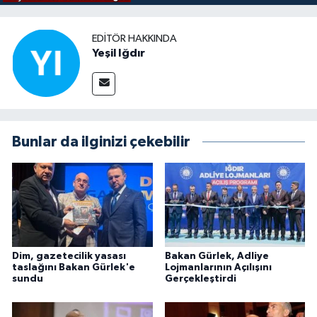
EDITÖR HAKKINDA
Yeşil Iğdır
Bunlar da ilginizi çekebilir
Dim, gazetecilik yasası
Bakan Gürlek, Adliye
taslağını Bakan Gürlek'e
Lojmanlarının Açılışını
sundu
Gerçekleştirdi