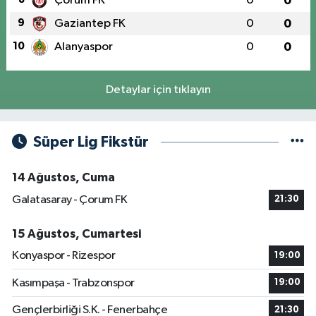
Çorum FK
0
0
9
Gaziantep FK
0
0
10
Alanyaspor
0
0
Detaylar için tıklayın
Süper Lig Fikstür
14 Ağustos, Cuma
Galatasaray - Çorum FK
21:30
15 Ağustos, Cumartesi
Konyaspor - Rizespor
19:00
Kasımpaşa - Trabzonspor
19:00
Gençlerbirliği S.K. - Fenerbahçe
21:30