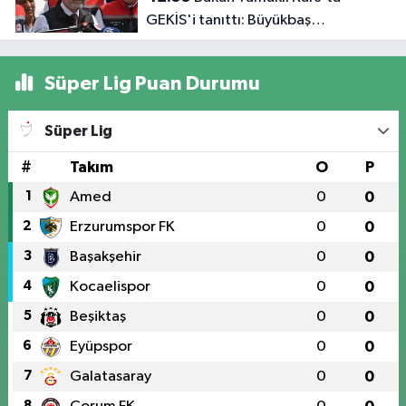
GEKİS'i tanıttı: Büyükbaş
hayvancılıkta 'dijital kimlik' dönemi
başladı
Süper Lig Puan Durumu
Süper Lig
#
Takım
O
P
1
Amed
0
0
2
Erzurumspor FK
0
0
3
Başakşehir
0
0
4
Kocaelispor
0
0
5
Beşiktaş
0
0
6
Eyüpspor
0
0
7
Galatasaray
0
0
8