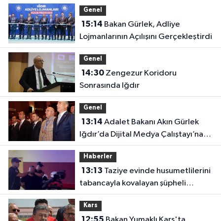
Genel
15:14
Bakan Gürlek, Adliye
Lojmanlarının Açılışını Gerçekleştirdi
Genel
14:30
Zengezur Koridoru
Sonrasında Iğdır
Genel
13:14
Adalet Bakanı Akın Gürlek
Iğdır’da Dijital Medya Çalıştayı’na
Katıldı
Haberler
13:13
Taziye evinde husumetlilerini
tabancayla kovalayan şüpheli
gözaltına alındı
Kars
12:55
Bakan Yumaklı Kars'ta