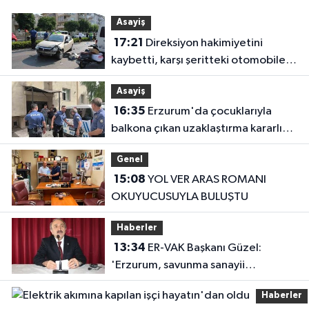
Asayiş
17:21
Direksiyon hakimiyetini
kaybetti, karşı şeritteki otomobile
çarptı
Asayiş
16:35
Erzurum'da çocuklarıyla
balkona çıkan uzaklaştırma kararlı
koca ikna edildi
Genel
15:08
YOL VER ARAS ROMANI
OKUYUCUSUYLA BULUŞTU
Haberler
13:34
ER-VAK Başkanı Güzel:
'Erzurum, savunma sanayii
ekosistemine daha güçlü şekilde
Haberler
dâhil edilmeli'