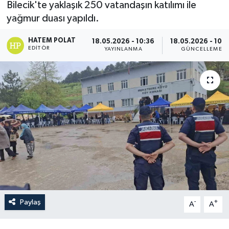
Bilecik'te yaklaşık 250 vatandaşın katılımı ile
yağmur duası yapıldı.
HATEM POLAT
18.05.2026 - 10:36
18.05.2026 - 10:
EDITÖR
YAYINLANMA
GÜNCELLEME
Paylaş
-
+
A
A