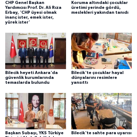
CHP Genel Başkan
Koruma altındaki çocuklar
Yardımcısı Prof. Dr. Ali Rıza
üretimi yerinde gördü,
Erbay, 'CHP üyesi olmak
meslekleri yakından tanıdı
inanç ister, emek ister,
yürek ister'
Bilecik heyeti Ankara'da
Bilecik'te çocuklar hayal
güvenlik kurumlarında
dünyalarını resimlere
temaslarda bulundu
yansıttı
Başkan Subaşı, YKS Türkiye
Bilecik'te sahte para uyarısı