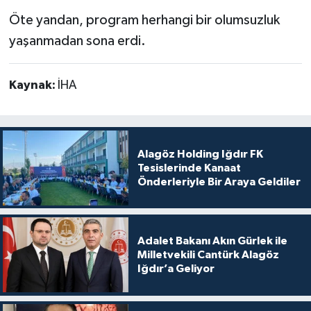
Öte yandan, program herhangi bir olumsuzluk
yaşanmadan sona erdi.
Kaynak:
İHA
Alagöz Holding Iğdır FK
Tesislerinde Kanaat
Önderleriyle Bir Araya Geldiler
Adalet Bakanı Akın Gürlek ile
Milletvekili Cantürk Alagöz
Iğdır’a Geliyor