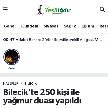
Iğdır Nöbetçi Eczaneler
Genel
Gündem
Siyaset
Sağlık
Eğitim
Resm
Iğdır Hava Durumu
00:47
Adalet Bakanı Gürlek ile Milletvekili Alagöz, MHP İl Başkanlığını Ziyaret Etti
İğdir Namaz Vakitleri
Iğdır Trafik Yoğunluk Haritası
Süper Lig Puan Durumu ve Fikstür
Genel
Tüm Manşetler
HABERLER
BILECIK
Bilecik'te 250 kişi ile
Son Dakika Haberleri
yağmur duası yapıldı
Haber Arşivi