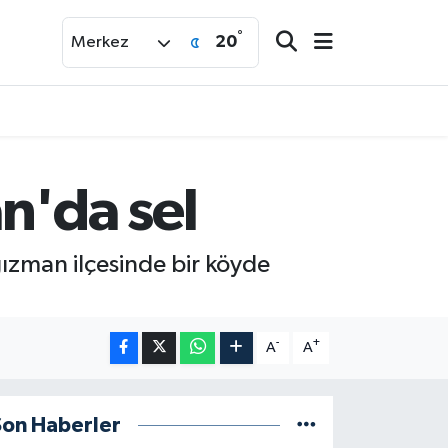
°
20
Merkez
n'da sel
ızman ilçesinde bir köyde
-
+
A
A
Son Haberler