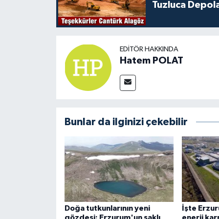
Tuzluca Depol
EDITÖR HAKKINDA
Hatem POLAT
Bunlar da ilginizi çekebilir
Doğa tutkunlarının yeni
İşte Erzu
gözdesi: Erzurum'un saklı
enerji kar