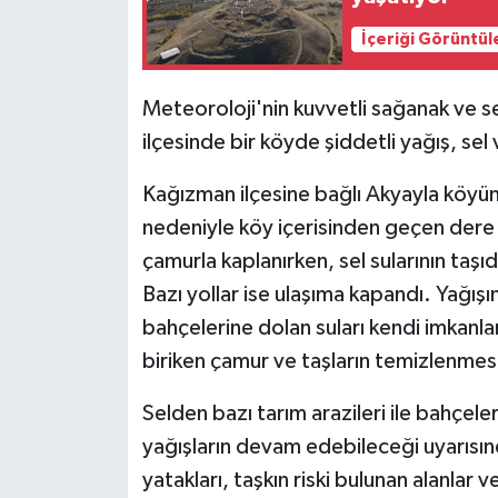
İçeriği Görüntül
Meteoroloji'nin kuvvetli sağanak ve s
ilçesinde bir köyde şiddetli yağış, sel
Kağızman ilçesine bağlı Akyayla köyün
nedeniyle köy içerisinden geçen dere v
çamurla kaplanırken, sel sularının taşı
Bazı yollar ise ulaşıma kapandı. Yağışı
bahçelerine dolan suları kendi imkanlar
biriken çamur ve taşların temizlenmesi 
Selden bazı tarım arazileri ile bahçe
yağışların devam edebileceği uyarısı
yatakları, taşkın riski bulunan alanlar