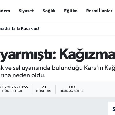
ndem
Siyaset
Sağlık
Eğitim
Resmi İlanlar
natkârlarla Kucaklaştı
uyarmıştı: Kağızma
ak ve sel uyarısında bulunduğu Kars'ın Kağ
larına neden oldu.
5.07.2026 - 18:55
23
1 DK
GÜNCELLEME
GÖSTERIM
OKUNMA SÜRESI