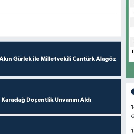
1
Akın Gürlek ile Milletvekili Cantürk Alagöz
t Karadağ Doçentlik Unvanını Aldı
1
G
1