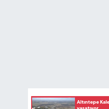
Altıntepe Kale
yaşatıyor