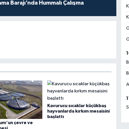
ama Barajı’nda Hummalı Çalışma
K
K
G
G
1
B
B
A
1
Kavurucu sıcaklar küçükbaş
S
hayvanlarda kırkım mesaisini
başlattı
rum'un çevre ve
nesi