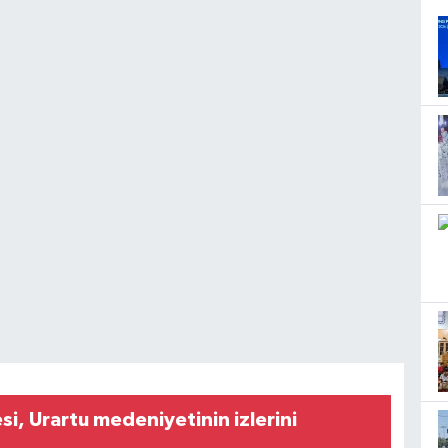
si, Urartu medeniyetinin izlerini