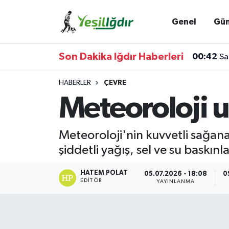
Genel
Gü
Iğdır Nöbetçi Eczaneler
Son Dakika Iğdır Haberleri
00:42
Sa
Iğdır Hava Durumu
HABERLER
ÇEVRE
İğdir Namaz Vakitleri
Meteoroloji 
Iğdır Trafik Yoğunluk Haritası
Meteoroloji'nin kuvvetli sağan
Süper Lig Puan Durumu ve Fikstür
şiddetli yağış, sel ve su baskın
Tüm Manşetler
HATEM POLAT
05.07.2026 - 18:08
0
EDITÖR
YAYINLANMA
Son Dakika Haberleri
Haber Arşivi