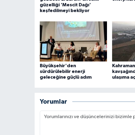
güzelliği 'Mescit Dağı'
keşfedilmeyi bekliyor
Büyükşehir'den
Kahraman
sürdürülebilir enerji
kavşağın
geleceğine güçlü adım
ulaşıma aç
Yorumlar