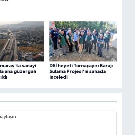
maraş'ta sanayi
DSİ heyeti Turnaçayırı Barajı
da ana güzergah
Sulama Projesi'ni sahada
ıldı
inceledi