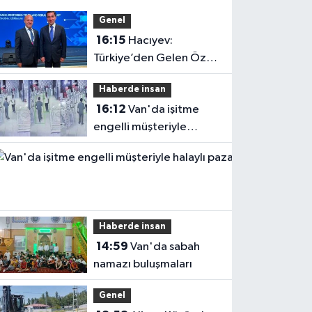
Genel
16:15
Hacıyev:
Türkiye’den Gelen Öz
Evine Gelir
Haberde insan
16:12
Van'da işitme
engelli müşteriyle
halaylı pazarlık
gülümsetti
Haberde insan
14:59
Van'da sabah
namazı buluşmaları
Genel