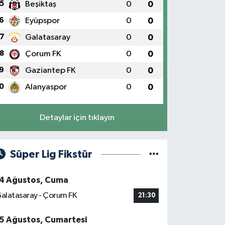
5
Beşiktaş
0
0
6
Eyüpspor
0
0
7
Galatasaray
0
0
8
Çorum FK
0
0
9
Gaziantep FK
0
0
0
Alanyaspor
0
0
Detaylar için tıklayın
Süper Lig Fikstür
4 Ağustos, Cuma
alatasaray - Çorum FK
21:30
5 Ağustos, Cumartesi