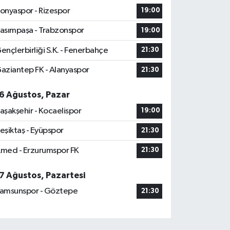
onyaspor - Rizespor
19:00
asımpaşa - Trabzonspor
19:00
ençlerbirliği S.K. - Fenerbahçe
21:30
aziantep FK - Alanyaspor
21:30
6 Ağustos, Pazar
aşakşehir - Kocaelispor
19:00
eşiktaş - Eyüpspor
21:30
med - Erzurumspor FK
21:30
7 Ağustos, Pazartesi
amsunspor - Göztepe
21:30