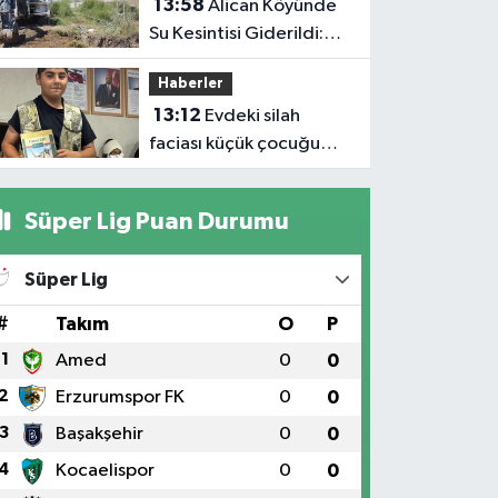
13:58
Alican Köyünde
Su Kesintisi Giderildi:
Ekipler Anında
Haberler
Müdahale Etti
13:12
Evdeki silah
faciası küçük çocuğu
hayattan kopardı
Süper Lig Puan Durumu
Süper Lig
#
Takım
O
P
1
Amed
0
0
2
Erzurumspor FK
0
0
3
Başakşehir
0
0
4
Kocaelispor
0
0