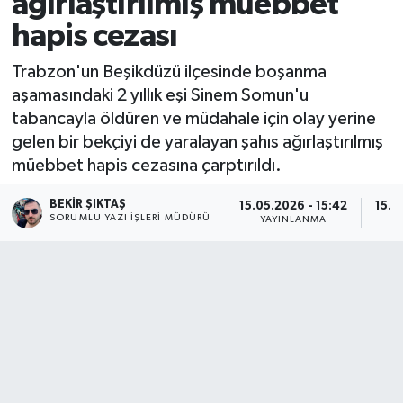
ağırlaştırılmış müebbet
hapis cezası
Trabzon'un Beşikdüzü ilçesinde boşanma
aşamasındaki 2 yıllık eşi Sinem Somun'u
tabancayla öldüren ve müdahale için olay yerine
gelen bir bekçiyi de yaralayan şahıs ağırlaştırılmış
müebbet hapis cezasına çarptırıldı.
BEKIR ŞIKTAŞ
15.05.2026 - 15:42
15.0
SORUMLU YAZI İŞLERI MÜDÜRÜ
YAYINLANMA
G