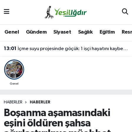
Iğdır Nöbetçi Eczaneler
Genel
Gündem
Siyaset
Sağlık
Eğitim
Resm
Iğdır Hava Durumu
13:01
İçme suyu projesinde göçük: 1 işçi hayatını kaybetti, 1'i ağır yaralı
İğdir Namaz Vakitleri
Iğdır Trafik Yoğunluk Haritası
Süper Lig Puan Durumu ve Fikstür
Genel
Tüm Manşetler
HABERLER
HABERLER
Boşanma aşamasındaki
Son Dakika Haberleri
eşini öldüren şahsa
Haber Arşivi