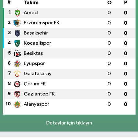
#
Takım
O
P
1
Amed
0
0
2
Erzurumspor FK
0
0
3
Başakşehir
0
0
4
Kocaelispor
0
0
5
Beşiktaş
0
0
6
Eyüpspor
0
0
7
Galatasaray
0
0
8
Çorum FK
0
0
9
Gaziantep FK
0
0
10
Alanyaspor
0
0
Detaylar için tıklayın