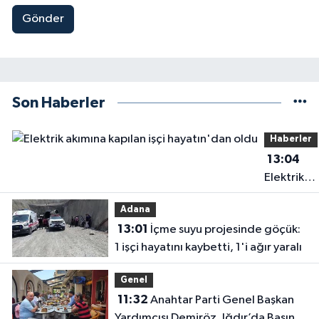
Gönder
Son Haberler
Haberler
13:04
Elektrik
akımına
Adana
kapılan işç
13:01
İçme suyu projesinde göçük:
hayatın'd
1 işçi hayatını kaybetti, 1'i ağır yaralı
oldu
Genel
11:32
Anahtar Parti Genel Başkan
Yardımcısı Demiröz, Iğdır’da Basın