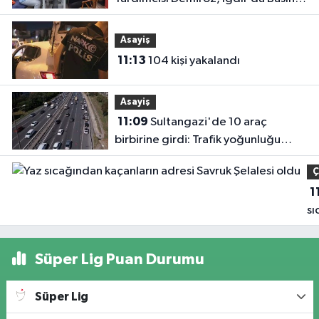
Mensuplarıyla Buluştu
Asayiş
11:13
104 kişi yakalandı
Asayiş
11:09
Sultangazi'de 10 araç
birbirine girdi: Trafik yoğunluğu
havadan görüntülendi
Ç
1
sı
ka
ad
Süper Lig Puan Durumu
Sa
Şe
Süper Lig
ol