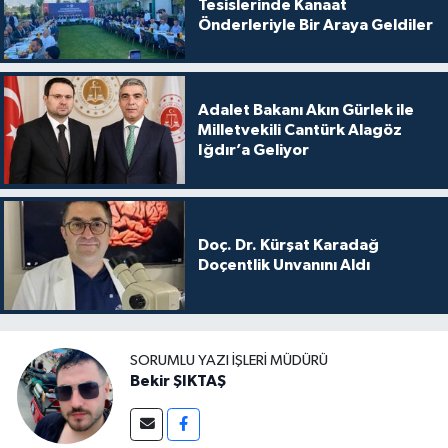
Tesislerinde Kanaat
Önderleriyle Bir Araya Geldiler
Adalet Bakanı Akın Gürlek ile
Milletvekili Cantürk Alagöz
Iğdır’a Geliyor
Doç. Dr. Kürşat Karadağ
Doçentlik Unvanını Aldı
SORUMLU YAZI İŞLERI MÜDÜRÜ
Bekir ŞIKTAŞ