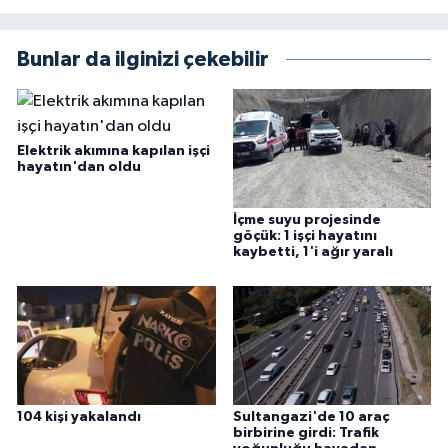
Bunlar da ilginizi çekebilir
Elektrik akımına kapılan işçi
hayatın'dan oldu
İçme suyu projesinde
göçük: 1 işçi hayatını
kaybetti, 1'i ağır yaralı
104 kişi yakalandı
Sultangazi'de 10 araç
birbirine girdi: Trafik